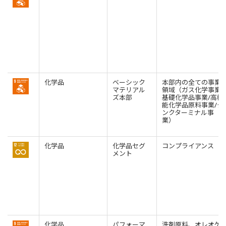
化学品
ベーシック
本部内の全ての事業
マテリアル
領域（ガス化学事業/
ズ本部
基礎化学品事業/高機
能化学品原料事業/タ
ンクターミナル事
業）
化学品
化学品セグ
コンプライアンス
メント
化学品
パフォーマ
洗剤原料、オレオケ