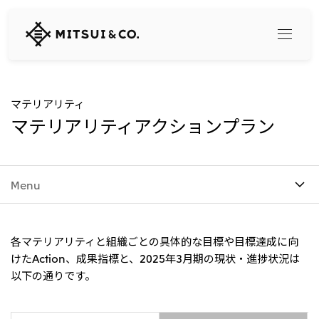
三
井
物
産
株
式
Search
マテリアリティ
会
マテリアリティアクションプラン
社
360° business innovation
Menu
トップ
三井物産ブランド・プロジェクト
会社情報
ソーシャルメディア公式アカウント一覧​
コンテンツ一覧
各マテリアリティと組織ごとの具体的な目標や目標達成に向
トップ
けたAction、成果指標と、2025年3月期の現状・進捗状況は
社長メッセージ
リリース
三井物産について
以下の通りです。
三井物産の事業
会社概要
トップ
経営理念
What's New