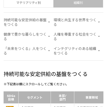
リーダーシップチーム・役員一覧
サステナビリティ
マテリアリティ別
組織別
重要なお知らせ
国内・海外拠点
トピックス
モロッコで、世界で、タン
八代 侑輝
事業本部紹介
2026年
パク質バリューチェーン
トップ
コーポレート・ガバナンス
2025年
を
持続可能な安定供給の基盤
環境と共生する世界をつく
サステナビリティ最新情報
三井物産のDX
2024年
投資家情報
をつくる
る
トップコミットメント
三井物産の人材マネジメント
2023年
サステナビリティ経営
ライブラリー
2022年
Environment
健康で豊かな暮らしをつく
人権を尊重する社会をつく
トップ
2021年
Social
る
る
IR最新情報
2020年
Governance
Careers
経営方針・戦略
2019年
マテリアリティ
「未来をつくる」人をつく
インテグリティのある組織
財務・業績情報
2018年
イニシアティブへの参画
る
をつくる
IR資料室
トップ
三井物産の人材マネジメント
IR説明会
三井物産について
すべては、志からはじま
三井物産の森
個人株主・投資家の皆様へ
Network Website
採用情報
る。
社会貢献活動
株主・株式基本情報
本店新卒採用・キャリア採用
ライブラリー
会社案内
会社紹介映像
IRカレンダー
持続可能な安定供給の基盤をつくる
グループ会社採用情報
2026.8.4
適時開示
「三井物産の森」LEAPアプローチ
トップ
IRサポート
TCFDに基づく情報開示
従業員向け株式報酬制度の継続
Social Media
※下記表は横にスクロールしてご覧ください。
日本
Instagram
Twitter
Facebook
LinkedIn
Youtube
SDGs
本部/
2026.8.4
リリース
三井物産株式会社（本店）
セグメント
事業領域
目標
部門
令和8年熊本地震被害に対する支援について