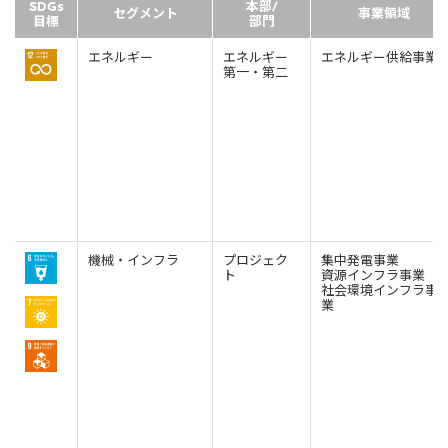
SDGs
本部/
セグメント
事業領域
目標
部門
エネルギー
エネルギー
エネルギー供給事業
第一・第二
機械・インフラ
プロジェク
集中発電事業
ト
資源インフラ事業
社会環境インフラ事
業