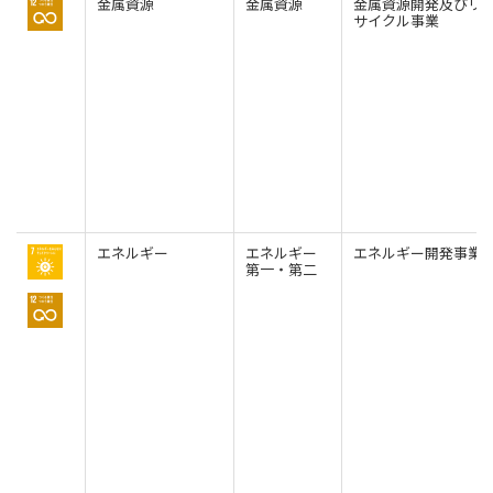
金属資源
金属資源
金属資源開発及びリ
北米
サイクル事業
決算短信・決算情報
統合報告書
米国三井物産株式会社
サステナビリティレポー
統合報告書
2026.8.4
適時開示
ト
カナダ三井物産株式会社
2027年3月期第1四半期決算
中南米
2026.8.4
2027年3月期第1四半期決算説明会を開催しました
メキシコ三井物産有限会社
チリ三井物産有限会社
エネルギー
エネルギー
エネルギー開発事業
ブラジル三井物産株式会社
2026.8.4
適時開示
第一・第二
従業員向け株式報酬制度の継続
欧州
欧州三井物産株式会社
2026.8.4
適時開示
ドイツ三井物産有限会社
2027年3月期第1四半期決算
ベネルックス三井物産株式会社
イタリア三井物産株式会社