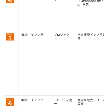
ト
（Onshore/Offshor
e）事業
大洋州
豪州三井物産株式会社
機械・インフラ
プロジェク
社会環境インフラ事
ト
業
機械・インフラ
モビリティ第
乗用車販売・リース
一
事業