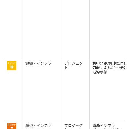
CIS
三井物産モスクワ有限会社
アジア
アジア・大洋州三井物産株式会社
タイ国三井物産株式会社
インドネシア 三井物産株式会社
機械・インフラ
プロジェク
集中発電/集中型再生
ト
可能エネルギー/分散
韓国三井物産株式会社
電源事業
三井物産（中国）有限公司
三井物産（上海）貿易有限公司
三井物産（広東）貿易有限公司
三井物産（香港）有限公司
台湾三井物産股份有限公司
機械・インフラ
プロジェク
資源インフラ