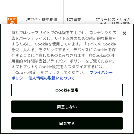
次世代・機能推進
ICT事業
ITサービス・サイバ
ーセキュリティ事業
当社ではウェブサイトでの体験を向上させ、コンテンツや広
告をパーソナライズし、サイト改善のための統計的な把握を
するために、Cookieを使用しています。「すべての Cookie
を受け入れる」をクリックすると、デバイスに Cookie を保
存することに同意したものとみなされます。各Cookieの利
用目的や詳細は当社プライバシーポリシーをご覧ください。
オプトアウトやCookie設定をカスタマイズするには、
「Cookie設定」をクリックしてください。
プライバシー
ポリシー
個人情報の取扱いについて
Cookie 設定
次世代・機能推進
ICT事業
ヘルスケアDX事業
同意しない
同意する