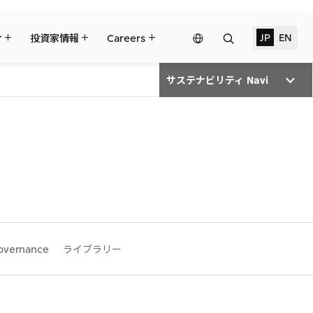
検
JP
EN
Network
ィ
投資家情報
Careers
索
Website
サステナビリティ Navi
三井物産の事業
トピックス
サステナビリティ経営
財務・業績情報
リーダーシップチーム・役員一覧
Governance
個人株主・投資家の皆様へ
コーポレート・ガバナンス
三井物産の人材マネジメント
IRサポート
2024年
ント
ライブラリー
ライブラリー
2021年
2018年
overnance
ライブラリー
対する支援
2027年3月期第1四半期決算
ブラジル三井物産株式会社
すべては、志からはじまる。