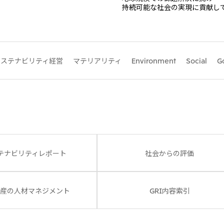
持続可能な社会の実現に貢献し
大洋州
サステナビリティ経営
マテリアリティ
Environment
Social
G
豪州三井物産株式会社
テナビリティレポート
社会からの評価
産の人材マネジメント
GRI内容索引