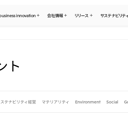
 business innovation
会社情報
リリース
サステナビリテ
三井物産ブランド・プロジェクト
社長メッセージ
What's New
サステナビリティ最新情報
IR最新情報
三井物産について
三井物産について
重要なお知らせ
トップコミットメント
経営方針・戦略
採用情報
日本
三井物産株式会社（本店）
会社概要
Environment
IR資料室
本店新卒採用・キャリア採用
経営理念
Social
IR説明会
グループ会社採用情報
ソーシャルメディア公式アカウント一覧
国内・海外拠点
マテリアリティ
株主・株式基本情報
事業本部紹介
イニシアティブへの参画
IRカレンダー
コンテンツ一覧
ント
2026年
2025年
三井物産のDX
三井物産の森
三井物産の人材マネジメ
社会貢献活動
北米
2023年
2022年
「三井物産の森」LEAPアプローチ
TCFDに基づく情報開示
米国三井物産株式会社
カナダ三井物産株式会社
2020年
2019年
サステナビリティ経営
マテリアリティ
Environment
Social
G
中南米
従業員向け株式報酬制度の継続
令和8年熊本地震被害に
について
メキシコ三井物産有限会社
チリ三井物産有限会社
決算短信・決算情報
統合報告書
モロッコで、世界で、タンパク質
八代 侑輝