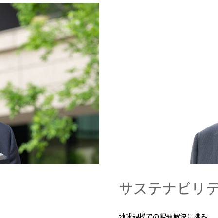
2026.8.4
2026.8.4
適時開示
バリューチェーンを
会社案内
会社紹介映像
欧州
サステナビリティレポート
統合報告書
2027年3月期第1四半期決算説明
従業員向け株式報酬制
欧州三井物産株式会社
ドイツ三井物産有限会社
会を開催しました
イタリア三井物産株式会社
2026.8.4
2026.8.4
CIS
三井物産モスクワ有限会社
アジア
アジア・大洋州三井物産株式会社
タイ国三井物産株式会社
サステナビリテ
韓国三井物産株式会社
三井物産（中国）有限公
地球規模での課題解決に挑み
三井物産（広東）貿易有限公司
三井物産（香港）有限公