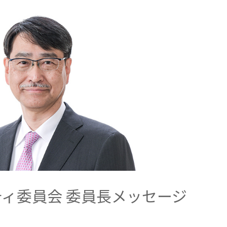
2026.8.4
リリース
適時開示
度の継続
2027年3月期第1四半期決算
ベネルックス三井物産株式会社
2026.8.4
適時開示
適時開示
インドネシア 三井物産株式会社
ィ委員会 委員長メッセージ
司
三井物産（上海）貿易有限公司
司
台湾三井物産股份有限公司