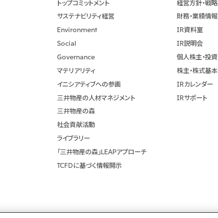
トップコミットメント
経営方針・戦略
サステナビリティ経営
財務・業績情報
Environment
IR資料室
Social
IR説明会
Governance
個人株主・投
マテリアリティ
株主・株式基
イニシアティブへの参画
IRカレンダー
三井物産の人材マネジメント
IRサポート
三井物産の森
社会貢献活動
ライブラリー
「三井物産の森」LEAPアプローチ
TCFDに基づく情報開示