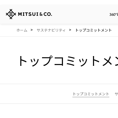
三
360°
井
物
産
360° business innovation.
会社情報
リリース
サステナビリティ
投資家情報
Careers
Network Website
ホーム
サステナビリティ
トップコミットメント
株
式
会
社
トップコミットメ
トップコミットメント