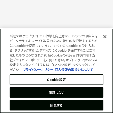
リーダーシップチーム・役員一覧
サステナビリティ
重要なお知らせ
国内・海外拠点
トピックス
モロッコで、世界で、タン
八代 侑輝
事業本部紹介
2026年
パク質バリューチェーン
コーポレート・ガバナンス
トップ
2025年
を
三井物産のDX
サステナビリティ最新情報
2024年
三井物産の人材マネジメント
投資家情報
トップコミットメント
2023年
ライブラリー
サステナビリティ経営
2022年
Environment
2021年
当社ではウェブサイトでの体験を向上させ、コンテンツや広告を
トップ
Social
2020年
IR最新情報
パーソナライズし、サイト改善のための統計的な把握をするため
Governance
2019年
Careers
経営方針・戦略
に、Cookieを使用しています。「すべての Cookie を受け入れ
マテリアリティ
2018年
財務・業績情報
る」をクリックすると、デバイスに Cookie を保存することに同
イニシアティブへの参画
IR資料室
意したものとみなされます。各Cookieの利用目的や詳細は当
三井物産の人材マネジメント
トップ
IR説明会
社プライバシーポリシーをご覧ください。オプトアウトやCookie
三井物産の森
三井物産について
すべては、志からはじま
個人株主・投資家の皆様へ
設定をカスタマイズするには、「Cookie設定」をクリックしてく
社会貢献活動
Network Website
採用情報
る。
株主・株式基本情報
ださい。
プライバシーポリシー
個人情報の取扱いについて
ライブラリー
本店新卒採用・キャリア採用
会社案内
会社紹介映像
IRカレンダー
「三井物産の森」LEAPアプローチ
グループ会社採用情報
IRサポート
TCFDに基づく情報開示
トップ
Cookie 設定
Social Media
同意しない
日本
Instagram
Twitter
Facebook
LinkedIn
Youtube
三井物産株式会社（本店）
同意する