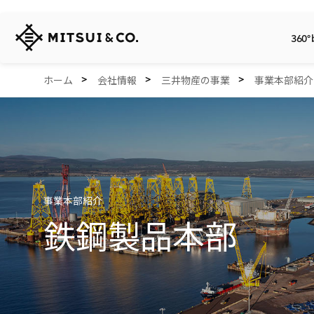
三
360°
井
物
産
360° business innovation.
会社情報
リリース
サステナビリティ
投資家情報
Careers
Network Website
ホーム
会社情報
三井物産の事業
事業本部紹介
株
式
会
社
事業本部紹介
鉄鋼製品本部