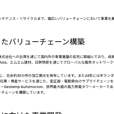
ンテナンス・リサイクルまで、幅広いバリューチェーンにおいて事業を
じたバリューチェーン構築
株式会社への出資を通じて国内外の事業基盤の拡充に取組んでおり、成
el Asia、エムエム建材、日鉄物産を通じてグローバルな販売ネットワー
Cへの出資を通じ、北米約30カ所の加工拠点を保有しています。また24年には
ンド）を設立し、加工・在庫・検査サービスを通じた、変圧器・電動車向けサプライ
tamp Automocion、世界最大級の風力発電タワーメーカーであるGRI 
ーチェーンを構築しています。