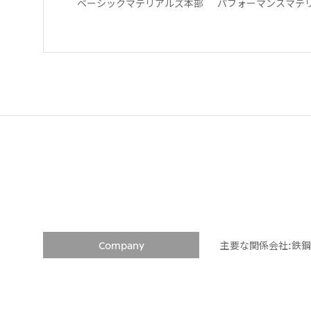
ベーシックマテリアルズ本部
パフォーマンスマテ
Company
主要な関係会社:鉄