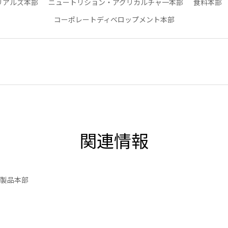
リアルズ本部
ニュートリション・アグリカルチャ一本部
食料本部
コーポレートディベロップメント本部
関連情報
鋼製品本部