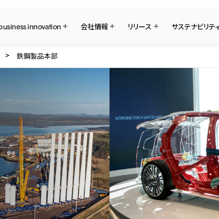
 business innovation
会社情報
リリース
サステナビリテ
鉄鋼製品本部
三井物産ブランド・プロジェクト
社長メッセージ
What's New
サステナビリティ最新情報
IR最新情報
三井物産について
三井物産について
重要なお知らせ
トップコミットメント
経営方針・戦略
採用情報
日本
三井物産株式会社（本店）
会社概要
Environment
IR資料室
本店新卒採用・キャリア採用
経営理念
Social
IR説明会
グループ会社採用情報
ソーシャルメディア公式アカウント一覧
国内・海外拠点
マテリアリティ
株主・株式基本情報
事業本部紹介
イニシアティブへの参画
IRカレンダー
コンテンツ一覧
2026年
2025年
三井物産のDX
三井物産の森
三井物産の人材マネジメ
社会貢献活動
北米
2023年
2022年
「三井物産の森」LEAPアプローチ
TCFDに基づく情報開示
米国三井物産株式会社
カナダ三井物産株式会社
2020年
2019年
中南米
従業員向け株式報酬制度の継続
令和8年熊本地震被害に
について
メキシコ三井物産有限会社
チリ三井物産有限会社
決算短信・決算情報
統合報告書
モロッコで、世界で、タンパク質
八代 侑輝