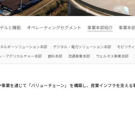
2026.8.4
2026.8.4
適時開示
バリューチェーンを
会社案内
会社紹介映像
欧州
サステナビリティレポート
統合報告書
2027年3月期第1四半期決算説明
従業員向け株式報酬制
欧州三井物産株式会社
ドイツ三井物産有限会社
デルと機能
オペレーティングセグメント
事業本部紹介
事業本
会を開催しました
イタリア三井物産株式会社
ネルギーソリューション本部
デジタル・電力ソリューション本部
モビリティ
2026.8.4
2026.8.4
ン・アグリカルチャ一本部
食料本部
流通事業本部
ウェルネス事業本部
CIS
三井物産モスクワ有限会社
や事業を通じて「バリューチェーン」 を構築し、産業インフラを支える
アジア
アジア・大洋州三井物産株式会社
タイ国三井物産株式会社
韓国三井物産株式会社
三井物産（中国）有限公
三井物産（広東）貿易有限公司
三井物産（香港）有限公