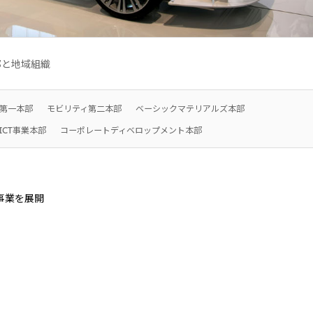
2026.8.4
リリース
適時開示
度の継続
2027年3月期第1四半期決算
ベネルックス三井物産株式会社
部と地域組織
第一本部
モビリティ第二本部
ベーシックマテリアルズ本部
2026.8.4
適時開示
適時開示
ICT事業本部
コーポレートディベロップメント本部
事業を展開
インドネシア 三井物産株式会社
司
三井物産（上海）貿易有限公司
司
台湾三井物産股份有限公司