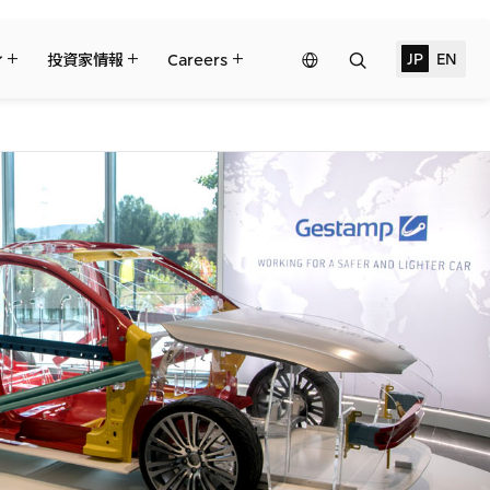
検
JP
EN
Network
ィ
投資家情報
Careers
索
Website
三井物産の事業
トピックス
サステナビリティ経営
財務・業績情報
リーダーシップチーム・役員一覧
Governance
個人株主・投資家の皆様へ
コーポレート・ガバナンス
三井物産の人材マネジメント
IRサポート
2024年
ント
ライブラリー
ライブラリー
2021年
2018年
対する支援
2027年3月期第1四半期決算
ブラジル三井物産株式会社
すべては、志からはじまる。