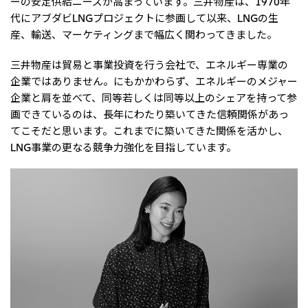
ーの安定供給ニーズが高まっています。三井物産は、1970年
大洋州
代にアブダビLNGプロジェクトに参画して以来、LNGの生
産、輸送、マーケティングまで幅広く関わってきました。
豪州三井物産株式会社
三井物産は貿易と事業投資を行う会社で、エネルギー専業の
企業ではありません。にもかかわらず、エネルギーのメジャー
企業と肩を並べて、同等若しくは同等以上のシェアを持って参
画できているのは、長年にわたり築いてきた信頼関係があっ
てこそだと思います。これまでに築いてきた関係を活かし、
LNG事業の更なる競争力強化を目指しています。