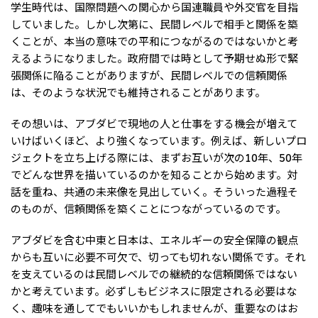
学生時代は、国際問題への関心から国連職員や外交官を目指
していました。しかし次第に、民間レベルで相手と関係を築
くことが、本当の意味での平和につながるのではないかと考
えるようになりました。政府間では時として予期せぬ形で緊
張関係に陥ることがありますが、民間レベルでの信頼関係
は、そのような状況でも維持されることがあります。
その想いは、アブダビで現地の人と仕事をする機会が増えて
いけばいくほど、より強くなっています。例えば、新しいプロ
ジェクトを立ち上げる際には、まずお互いが次の10年、50年
でどんな世界を描いているのかを知ることから始めます。対
話を重ね、共通の未来像を見出していく。そういった過程そ
のものが、信頼関係を築くことにつながっているのです。
アブダビを含む中東と日本は、エネルギーの安全保障の観点
からも互いに必要不可欠で、切っても切れない関係です。それ
を支えているのは民間レベルでの継続的な信頼関係ではない
かと考えています。必ずしもビジネスに限定される必要はな
く、趣味を通してでもいいかもしれませんが、重要なのはお