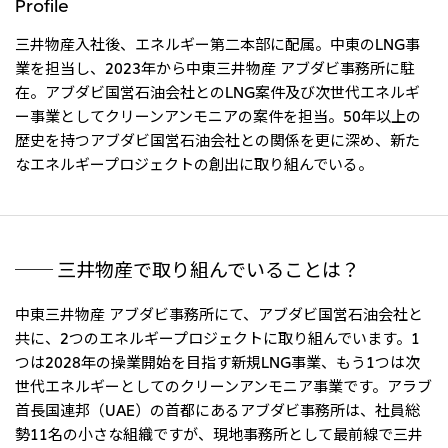
Profile
北米
決算短信・決算情報
統合報告書
三井物産入社後、エネルギー第二本部に配属。中東のLNG事
米国三井物産株式会社
サステナビリティレポー
統合報告書
2026.8.4
適時開示
業を担当し、2023年から中東三井物産 アブダビ事務所に駐
ト
カナダ三井物産株式会社
2027年3月期第1四半期決算
在。アブダビ国営石油会社とのLNG案件及び次世代エネルギ
ー事業としてクリーンアンモニアの案件を担当。50年以上の
中南米
2026.8.4
歴史を持つアブダビ国営石油会社との関係を更に深め、新た
なエネルギープロジェクトの創出に取り組んでいる。
2027年3月期第1四半期決算説明会を開催しました
メキシコ三井物産有限会社
チリ三井物産有限会社
ブラジル三井物産株式会社
2026.8.4
適時開示
従業員向け株式報酬制度の継続
── 三井物産で取り組んでいることは？
欧州
中東三井物産 アブダビ事務所にて、アブダビ国営石油会社と
欧州三井物産株式会社
2026.8.4
適時開示
共に、2つのエネルギープロジェクトに取り組んでいます。1
ドイツ三井物産有限会社
2027年3月期第1四半期決算
つは2028年の操業開始を目指す新規LNG事業、もう1つは次
世代エネルギーとしてのクリーンアンモニア事業です。アラブ
ベネルックス三井物産株式会社
首長国連邦（UAE）の首都にあるアブダビ事務所は、社員総
イタリア三井物産株式会社
勢11名の小さな組織ですが、現地事務所として最前線で三井