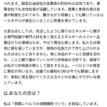
られます。国営石油会社の従業員の約50%は女性であり、事
業会社でも女性社長が活躍しています。就業と家庭の両立支
援が制度化されており、働きながら母親としても輝いているロ
ールモデルが身近にいることに刺激を受けています。
大変な点としては、先述したように周りはエネルギーに関す
る専門知識や専門人材を多く抱えるエネルギーのメジャー企
業ばかりの環境なため、やはり責任も感じます。私たちは現
地に根を張っていますが、現地の社員だけで作り上げられる
ものはほとんどありません。常に本店のチームと目線を合わ
せ、二人三脚で進めていくのが三井物産の方針です。現場で
は私が三井物産の顔として話をする以上、一つひとつの発言
に責任が伴います。会議での最初の1秒は今でも緊張します
が、真剣に耳を傾けてくださる方々との仕事にやりがいを感
じています。
Q.あなたの志は？
私は「民間レベルでの信頼関係づくり」を目指しています。