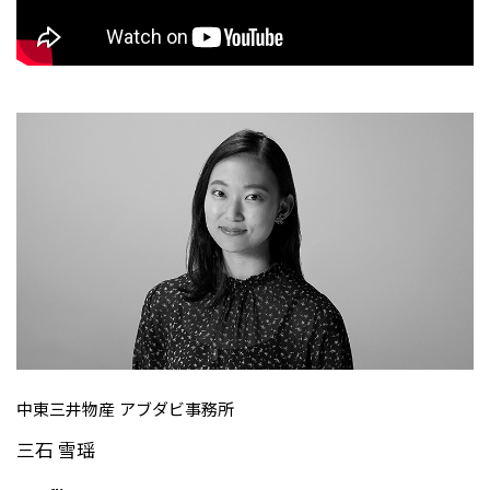
リーダーシップチーム・役員一覧
サステナビリティ
重要なお知らせ
国内・海外拠点
トピックス
モロッコで、世界で、タン
八代 侑輝
事業本部紹介
2026年
パク質バリューチェーン
トップ
コーポレート・ガバナンス
2025年
を
サステナビリティ最新情報
三井物産のDX
2024年
投資家情報
トップコミットメント
三井物産の人材マネジメント
2023年
サステナビリティ経営
ライブラリー
2022年
Environment
トップ
2021年
Social
IR最新情報
2020年
Governance
Careers
経営方針・戦略
2019年
マテリアリティ
財務・業績情報
2018年
イニシアティブへの参画
IR資料室
トップ
三井物産の人材マネジメント
IR説明会
三井物産について
すべては、志からはじま
三井物産の森
個人株主・投資家の皆様へ
Network Website
採用情報
る。
社会貢献活動
株主・株式基本情報
本店新卒採用・キャリア採用
ライブラリー
会社案内
会社紹介映像
IRカレンダー
グループ会社採用情報
2026.8.4
適時開示
「三井物産の森」LEAPアプローチ
トップ
IRサポート
TCFDに基づく情報開示
従業員向け株式報酬制度の継続
Social Media
日本
中東三井物産 アブダビ事務所
Instagram
Twitter
Facebook
LinkedIn
Youtube
2026.8.4
リリース
三井物産株式会社（本店）
三石 雪瑶
令和8年熊本地震被害に対する支援について