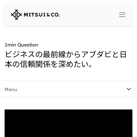
三
井
物
産
株
式
Search
1min Question
会
ビジネスの最前線からアブダビと日
社
本の信頼関係を深めたい。
360° business innovation
トップ
三井物産ブランド・プロジェクト
Menu
会社情報
ソーシャルメディア公式アカウント一覧​
コンテンツ一覧
トップ
社長メッセージ
リリース
三井物産について
三井物産の事業
会社概要
トップ
経営理念
What's New