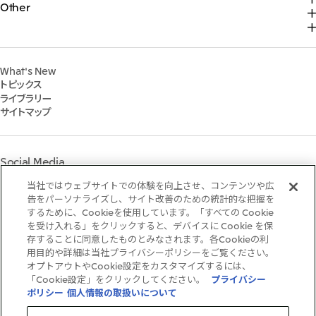
Other
トップ
サステナビリティ最新情報
2025年
三井物産の事業
採用情報
IR最新情報
トップコミットメント
2024年
脱炭素ソリューションサイト
経営方針・戦略
サステナビリティ経営
2023年
株式会社三井物産戦略研究所
財務・業績情報
Environment
2022年
三井グループ350周年記念事業サイト
What's New
IR資料室
Social
トピックス
IR説明会
Governance
ライブラリー
個人株主・投資家の皆様へ
マテリアリティ
サイトマップ
株主・株式基本情報
イニシアティブへの参画
IRカレンダー
三井物産の人材マネジメント
IRサポート
三井物産の森
Social Media
社会貢献活動
ライブラリー
当社ではウェブサイトでの体験を向上させ、コンテンツや広
Instagram
Twitter
Facebook
LinkedIn
Youtube
「三井物産の森」LEAPアプローチ
告をパーソナライズし、サイト改善のための統計的な把握を
するために、Cookieを使用しています。「すべての Cookie
TCFDに基づく情報開示
を受け入れる」をクリックすると、デバイスに Cookie を保
存することに同意したものとみなされます。各Cookieの利
ご利用条件
用目的や詳細は当社プライバシーポリシーをご覧ください。
推奨環境
オプトアウトやCookie設定をカスタマイズするには、
個人情報保護方針
「Cookie設定」をクリックしてください。
プライバシー
情報セキュリティ方針
ポリシー
個人情報の取扱いについて
ソーシャルメディア利用規約