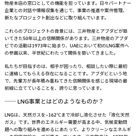
物産本店の窓口としての機能を担っています。日々パートナー
CIS
企業との対話や情報収集を通じて、事業の推進や案件管理、
新たなプロジェクト創出などに取り組んでいます。
三井物産モスクワ有限会社
これらのプロジェクトの背景には、三井物産とアブダビが築
アジア
いてきた50年以上の信頼関係があります。三井物産のアブダ
アジア・大洋州三井物産株式会社
ビでの活動は1973年に始まり、UAEにおいて初のLNG案件へ
の参画以来、半世紀にわたって関係を築いてきました。
タイ国三井物産株式会社
インドネシア 三井物産株式会社
私たちが目指すのは、相手が困ったり、相談したい際に最初
に連絡してもらえる存在になることです。アブダビという地
韓国三井物産株式会社
で、先輩方が長年積み重ねてきた信頼関係を感じる現場の最
三井物産（中国）有限公司
前線に立てていることを、誇りに思っています。
三井物産（上海）貿易有限公司
── LNG事業とはどのようなものか？
三井物産（広東）貿易有限公司
LNGは、天然ガスを−162℃まで冷却し液化させた「液化天然
三井物産（香港）有限公司
ガス」です。世界のエネルギー需要が高まる中、気候変動問
台湾三井物産股份有限公司
題への取り組みを進めるにあたって、よりクリーンなエネルギ