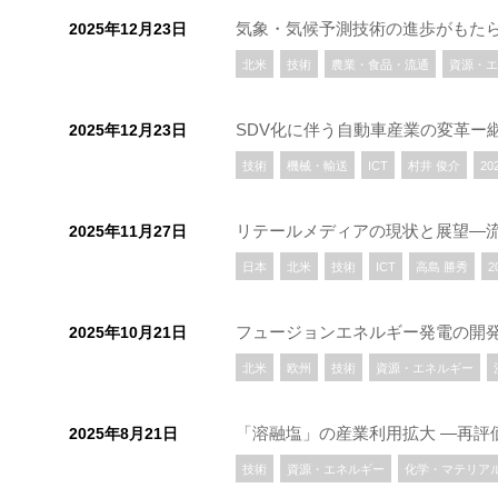
気象・気候予測技術の進歩がもたら
2025年12月23日
北米
技術
農業・食品・流通
資源・エ
SDV化に伴う自動車産業の変革ー
2025年12月23日
技術
機械・輸送
ICT
村井 俊介
20
リテールメディアの現状と展望―
2025年11月27日
日本
北米
技術
ICT
高島 勝秀
2
フュージョンエネルギー発電の開発動
2025年10月21日
北米
欧州
技術
資源・エネルギー
「溶融塩」の産業利用拡大 ―再評
2025年8月21日
技術
資源・エネルギー
化学・マテリア