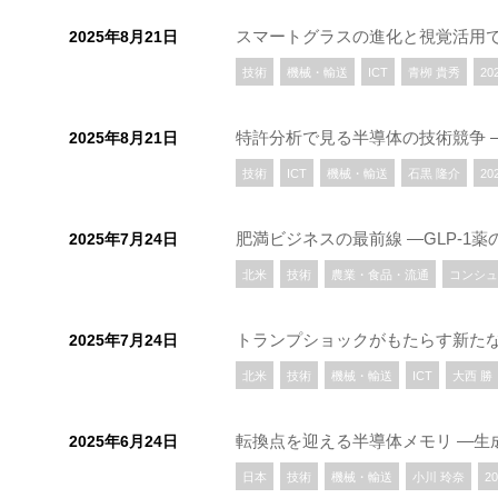
スマートグラスの進化と視覚活用
2025年8月21日
技術
機械・輸送
ICT
青栁 貴秀
20
特許分析で見る半導体の技術競争 
2025年8月21日
技術
ICT
機械・輸送
石黒 隆介
20
肥満ビジネスの最前線 ―GLP-1
2025年7月24日
北米
技術
農業・食品・流通
コンシュ
トランプショックがもたらす新た
2025年7月24日
北米
技術
機械・輸送
ICT
大西 勝
転換点を迎える半導体メモリ ―生
2025年6月24日
日本
技術
機械・輸送
小川 玲奈
2