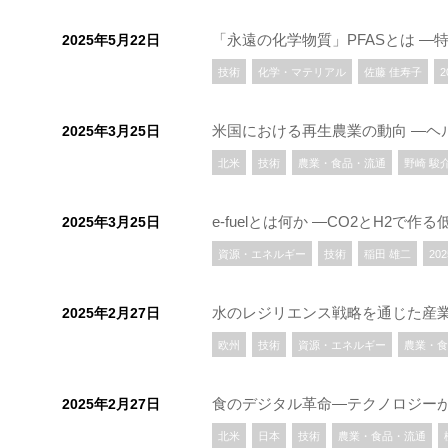
「永遠の化学物質」PFASとは 
2025年5月22日
技術
化学・マテリアル
佐藤 佳寿子
2
米国における再生農業の動向 ―ヘ
2025年3月25日
北米
技術
農業・食品・流通
野崎 駿
e-fuelとは何か ―CO2とH2で
2025年3月25日
資源・エネルギー
技術
稲田 雄二
20
水のレジリエンス戦略を通じた産
2025年2月27日
欧州
技術
資源・エネルギー
農業・食
食のデジタル革命―テクノロジー
2025年2月27日
北米
日本
技術
農業・食品・流通