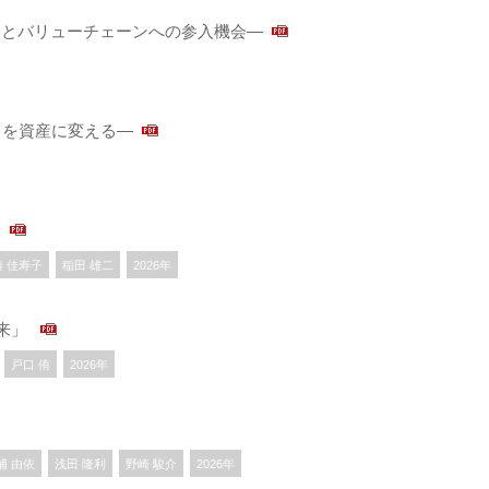
向とバリューチェーンへの参入機会―
ータを資産に変える―
」
藤 佳寿子
稲田 雄二
2026年
未来」
戸口 侑
2026年
浦 由依
浅田 隆利
野崎 駿介
2026年