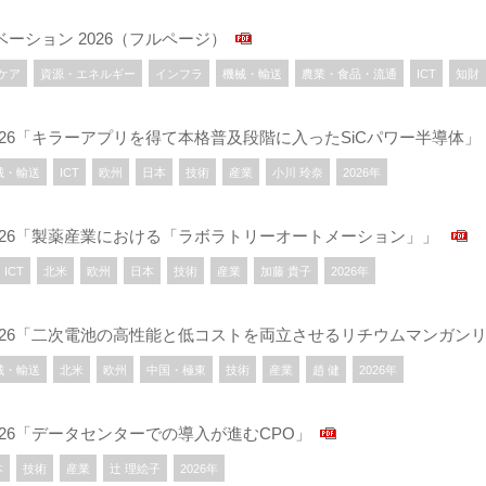
ノベーション 2026（フルページ）
ケア
資源・エネルギー
インフラ
機械・輸送
農業・食品・流通
ICT
知財
術 2026「キラーアプリを得て本格普及段階に入ったSiCパワー半導体」
械・輸送
ICT
欧州
日本
技術
産業
小川 玲奈
2026年
技術 2026「製薬産業における「ラボラトリーオートメーション」」
ICT
北米
欧州
日本
技術
産業
加藤 貴子
2026年
技術 2026「二次電池の高性能と低コストを両立させるリチウムマンガン
械・輸送
北米
欧州
中国・極東
技術
産業
趙 健
2026年
術 2026「データセンターでの導入が進むCPO」
本
技術
産業
辻 理絵子
2026年