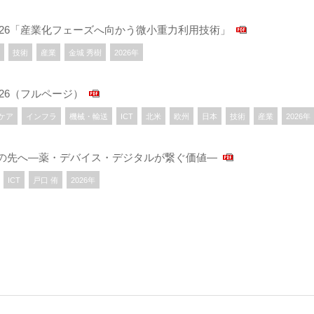
術 2026「産業化フェーズへ向かう微小重力利用技術」
技術
産業
金城 秀樹
2026年
2026（フルページ）
ケア
インフラ
機械・輸送
ICT
北米
欧州
日本
技術
産業
2026年
のその先へ―薬・デバイス・デジタルが繋ぐ価値―
ICT
戸口 侑
2026年