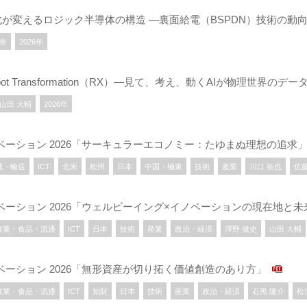
化が変えるロジック半導体の構造 ―裏面給電（BSPDN）技術の動
玲奈
2026年
 Transformation（RX）―見て、考え、動くAIが物理世界のデ
山田 大輔
2026年
るイノベーション 2026「サーキュラーエコノミー：たゆまぬ理想の追求
械・輸送
ICT
北米
欧州
日本
中国・極東
技術
産業
川口 拓也
佐
るイノベーション 2026「ウェルビーイング×イノベーションの現在地と
農業・食品・流通
ICT
日本
技術
産業
政治・経済
澤野 健史
山田 大輔
るイノベーション 2026「無形資産が切り拓く価値創造のあり方」
農業・食品・流通
ICT
知財
日本
技術
産業
政治・経済
石黒 隆介
松