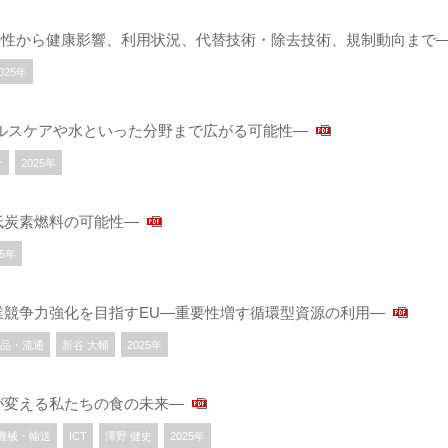
―特性から健康影響、利用状況、代替技術・除去技術、規制動向まで
025年
ルスケアや水といった分野まで広がる可能性―
介
2025年
作る低炭素燃料の可能性―
25年
業競争力強化を目指すEU―重要性増す循環型資源の利用―
品・流通
新谷 大輔
2025年
が変える私たちの食の未来―
機械・輸送
ICT
澤野 健史
2025年