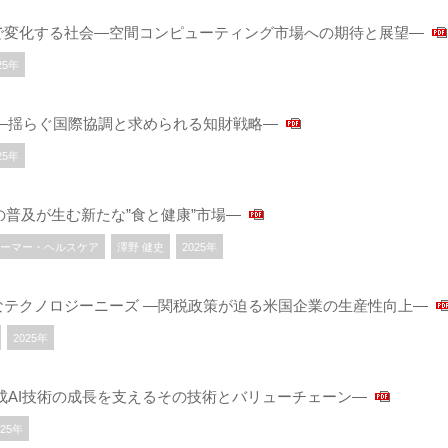
で変化する社会―空間コンピューティング市場への期待と展望―
25年
―揺らぐ国際協調と求められる知財戦略―
25年
薬の普及が生む新たな”食と健康”市場―
ーマー・ヘルスケア
澤野 健史
2025年
なテクノロジーニーズ ―関税政策が迫る米国企業の生産性向上―
2025年
成AI技術の成長を支えるその技術とバリューチェーン―
025年