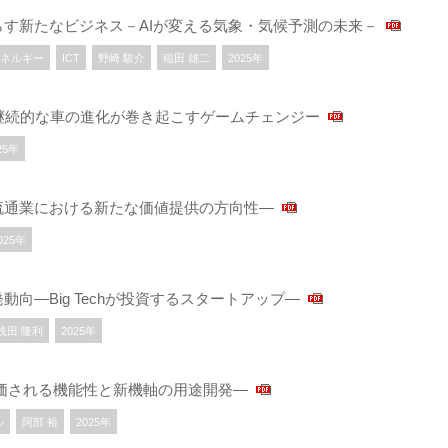
す新たなビジネス－AIが変える気象・気候予測の未来－
ネルギー
ICT
野崎 駿介
稲田 雄二
2025年
継続的な車の進化が巻き起こすゲームチェンジー
25年
流通業における新たな価値提供の方向性―
025年
向―Big Techが投資するスタートアップ―
浅田 隆利
2025年
価される機能性と新機軸の用途開発―
ル
阿部 裕
2025年