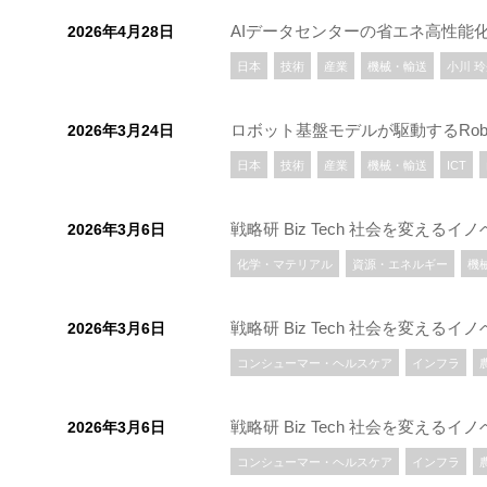
AIデータセンターの省エネ高性能
2026年4月28日
日本
技術
産業
機械・輸送
小川 
ロボット基盤モデルが駆動するRobot
2026年3月24日
日本
技術
産業
機械・輸送
ICT
戦略研 Biz Tech 社会を変え
2026年3月6日
化学・マテリアル
資源・エネルギー
機
戦略研 Biz Tech 社会を変え
2026年3月6日
コンシューマー・ヘルスケア
インフラ
戦略研 Biz Tech 社会を変え
2026年3月6日
コンシューマー・ヘルスケア
インフラ