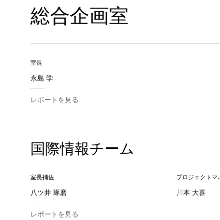
総合企画室
室長
永島 学
レポートを見る
国際情報チーム
室長補佐
プロジェクトマ
八ツ井 琢磨
川本 大喜
レポートを見る