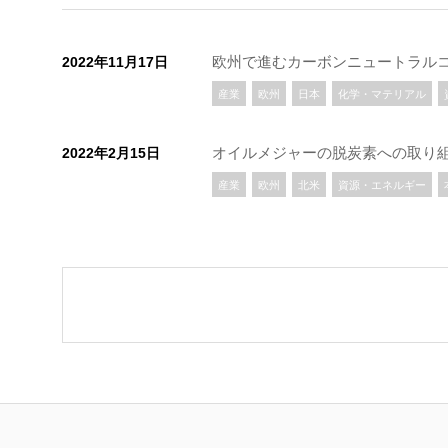
欧州で進むカーボンニュートラル
2022年11月17日
産業
欧州
日本
化学・マテリアル
オイルメジャーの脱炭素への取り
2022年2月15日
産業
欧州
北米
資源・エネルギー