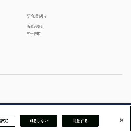
研究員紹介
所属部署別
五十音順
e 設定
同意しない
同意する