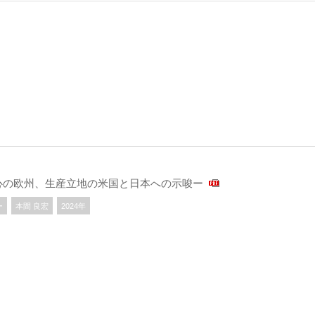
心の欧州、生産立地の米国と日本への示唆ー
ー
本間 良宏
2024年