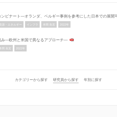
コンビナート―オランダ、ベルギー事例を参考にした日本での展開
資源・エネルギー
インフラ
本間 良宏
2022年
組み―欧州と⽶国で異なるアプローチ―
本間 良宏
2022年
カテゴリーから探す
研究員から探す
年別に探す