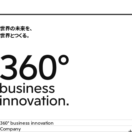
CIS
三井物産モスクワ有限会社
世界の未来を、
アジア
世界とつくる。
アジア・大洋州三井物産株式会社
タイ国三井物産株式会社
インドネシア 三井物産株式会社
韓国三井物産株式会社
三井物産（中国）有限公司
三井物産（上海）貿易有限公司
三井物産（広東）貿易有限公司
三井物産（香港）有限公司
台湾三井物産股份有限公司
360° business innovation
Company
トップ