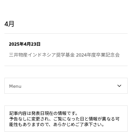
リーダーシップチーム・役員一覧
サステナビリティ
重要なお知らせ
国内・海外拠点
トピックス
モロッコで、世界で、タン
八代 侑輝
事業本部紹介
2026年
パク質バリューチェーン
トップ
コーポレート・ガバナンス
4月
2025年
を
サステナビリティ最新情報
三井物産のDX
2024年
投資家情報
トップコミットメント
三井物産の人材マネジメント
2023年
サステナビリティ経営
ライブラリー
2022年
Environment
トップ
2025年4月23日
2021年
Social
IR最新情報
2020年
Governance
Careers
経営方針・戦略
三井物産インドネシア奨学基金 2024年度卒業記念会
2019年
マテリアリティ
財務・業績情報
2018年
イニシアティブへの参画
IR資料室
トップ
三井物産の人材マネジメント
IR説明会
三井物産について
すべては、志からはじま
三井物産の森
個人株主・投資家の皆様へ
Network Website
採用情報
る。
社会貢献活動
株主・株式基本情報
本店新卒採用・キャリア採用
Menu
ライブラリー
会社案内
会社紹介映像
IRカレンダー
グループ会社採用情報
2026.8.4
適時開示
「三井物産の森」LEAPアプローチ
トップ
IRサポート
TCFDに基づく情報開示
従業員向け株式報酬制度の継続
Social Media
日本
記事内容は発表日現在の情報です。
Instagram
Twitter
Facebook
LinkedIn
Youtube
予告なしに変更され、ご覧になった日と情報が異なる可
2026.8.4
リリース
三井物産株式会社（本店）
能性もありますので、あらかじめご了承下さい。
令和8年熊本地震被害に対する支援について