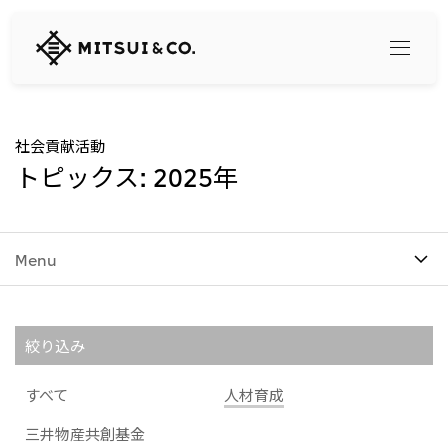
三
井
物
産
株
式
Search
社会貢献活動
会
トピックス: 2025年
社
360° business innovation
Menu
トップ
三井物産ブランド・プロジェクト
会社情報
ソーシャルメディア公式アカウント一覧​
コンテンツ一覧
絞り込み
トップ
社長メッセージ
リリース
三井物産について
すべて
人材育成
三井物産の事業
会社概要
トップ
三井物産共創基金
経営理念
What's New