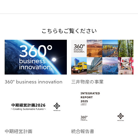
北米
決算短信・決算情報
統合報告書
米国三井物産株式会社
サステナビリティレポー
統合報告書
2026.8.4
適時開示
ト
カナダ三井物産株式会社
2027年3月期第1四半期決算
こちらもご覧ください
中南米
2026.8.4
2027年3月期第1四半期決算説明会を開催しました
メキシコ三井物産有限会社
チリ三井物産有限会社
ブラジル三井物産株式会社
2026.8.4
適時開示
従業員向け株式報酬制度の継続
360° business innovation
三井物産の事業
欧州
欧州三井物産株式会社
2026.8.4
適時開示
ドイツ三井物産有限会社
2027年3月期第1四半期決算
ベネルックス三井物産株式会社
イタリア三井物産株式会社
中期経営計画
統合報告書