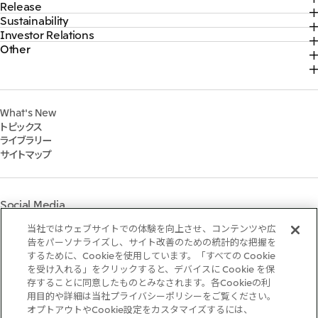
Release
トップ
三井物産ブランド・プロジェクト
大洋州
Sustainability
トップ
社長メッセージ
ソーシャルメディア公式アカウント一覧​
Investor Relations
トップ
2026年
豪州三井物産株式会社
三井物産について
コンテンツ一覧
Other
トップ
サステナビリティ最新情報
2025年
三井物産の事業
採用情報
IR最新情報
トップコミットメント
2024年
脱炭素ソリューションサイト
経営方針・戦略
サステナビリティ経営
2023年
株式会社三井物産戦略研究所
財務・業績情報
Environment
2022年
三井グループ350周年記念事業サイト
What's New
IR資料室
Social
トピックス
IR説明会
Governance
ライブラリー
個人株主・投資家の皆様へ
マテリアリティ
サイトマップ
株主・株式基本情報
イニシアティブへの参画
IRカレンダー
三井物産の人材マネジメント
IRサポート
三井物産の森
Social Media
社会貢献活動
ライブラリー
当社ではウェブサイトでの体験を向上させ、コンテンツや広
Instagram
Twitter
Facebook
LinkedIn
Youtube
「三井物産の森」LEAPアプローチ
告をパーソナライズし、サイト改善のための統計的な把握を
するために、Cookieを使用しています。「すべての Cookie
TCFDに基づく情報開示
を受け入れる」をクリックすると、デバイスに Cookie を保
存することに同意したものとみなされます。各Cookieの利
ご利用条件
用目的や詳細は当社プライバシーポリシーをご覧ください。
推奨環境
オプトアウトやCookie設定をカスタマイズするには、