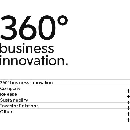
360° business innovation
Company
トップ
Release
トップ
三井物産ブランド・プロジェクト
Sustainability
トップ
社長メッセージ
ソーシャルメディア公式アカウント一覧​
Investor Relations
トップ
2026年
三井物産について
コンテンツ一覧
Other
トップ
サステナビリティ最新情報
2025年
三井物産の事業
採用情報
IR最新情報
トップコミットメント
2024年
脱炭素ソリューションサイト
経営方針・戦略
サステナビリティ経営
2023年