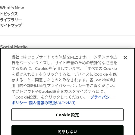
株式会社三井物産戦略研究所
財務・業績情報
Environment
2022年
三井グループ350周年記念事業サイト
What's New
IR資料室
Social
トピックス
IR説明会
Governance
ライブラリー
個人株主・投資家の皆様へ
マテリアリティ
サイトマップ
株主・株式基本情報
イニシアティブへの参画
IRカレンダー
三井物産の人材マネジメント
IRサポート
三井物産の森
Social Media
社会貢献活動
ライブラリー
当社ではウェブサイトでの体験を向上させ、コンテンツや広
Instagram
Twitter
Facebook
LinkedIn
Youtube
「三井物産の森」LEAPアプローチ
告をパーソナライズし、サイト改善のための統計的な把握を
するために、Cookieを使用しています。「すべての Cookie
TCFDに基づく情報開示
を受け入れる」をクリックすると、デバイスに Cookie を保
存することに同意したものとみなされます。各Cookieの利
ご利用条件
用目的や詳細は当社プライバシーポリシーをご覧ください。
推奨環境
オプトアウトやCookie設定をカスタマイズするには、
個人情報保護方針
「Cookie設定」をクリックしてください。
プライバシー
情報セキュリティ方針
ポリシー
個人情報の取扱いについて
ソーシャルメディア利用規約
お問い合わせ
Cookie 設定
同意しない