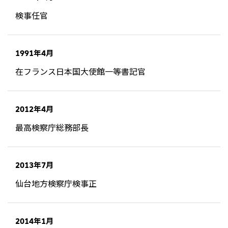
北米
検事任官
決算短信・決算情報
統合報告書
米国三井物産株式会社
サステナビリティレポー
統合報告書
2026.8.4
適時開示
ト
カナダ三井物産株式会社
2027年3月期第1四半期決算
1991年4月
中南米
2026.8.4
在フランス日本国大使館一等書記官
2027年3月期第1四半期決算説明会を開催しました
メキシコ三井物産有限会社
チリ三井物産有限会社
2012年4月
ブラジル三井物産株式会社
2026.8.4
適時開示
最高検察庁総務部長
従業員向け株式報酬制度の継続
欧州
欧州三井物産株式会社
2013年7月
2026.8.4
適時開示
ドイツ三井物産有限会社
2027年3月期第1四半期決算
仙台地方検察庁検事正
ベネルックス三井物産株式会社
イタリア三井物産株式会社
2014年1月