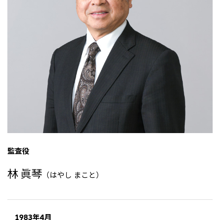
リーダーシップチーム・役員一覧
サステナビリティ
重要なお知らせ
国内・海外拠点
トピックス
モロッコで、世界で、タン
八代 侑輝
事業本部紹介
2026年
パク質バリューチェーン
トップ
コーポレート・ガバナンス
2025年
を
サステナビリティ最新情報
三井物産のDX
2024年
投資家情報
トップコミットメント
三井物産の人材マネジメント
2023年
サステナビリティ経営
ライブラリー
2022年
Environment
トップ
2021年
Social
IR最新情報
2020年
Governance
Careers
経営方針・戦略
2019年
マテリアリティ
財務・業績情報
2018年
イニシアティブへの参画
IR資料室
トップ
三井物産の人材マネジメント
IR説明会
三井物産について
すべては、志からはじま
三井物産の森
個人株主・投資家の皆様へ
Network Website
採用情報
る。
社会貢献活動
株主・株式基本情報
本店新卒採用・キャリア採用
ライブラリー
会社案内
会社紹介映像
IRカレンダー
グループ会社採用情報
監査役
2026.8.4
適時開示
「三井物産の森」LEAPアプローチ
トップ
IRサポート
TCFDに基づく情報開示
従業員向け株式報酬制度の継続
Social Media
林 眞琴
（はやし まこと）
日本
Instagram
Twitter
Facebook
LinkedIn
Youtube
2026.8.4
リリース
三井物産株式会社（本店）
令和8年熊本地震被害に対する支援について
1983年4月