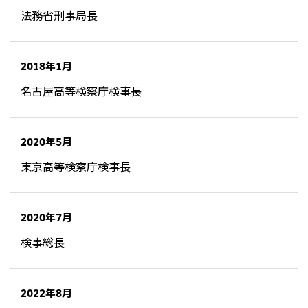
法務省刑事局長
CIS
三井物産モスクワ有限会社
2018年1月
アジア
名古屋高等検察庁検事長
アジア・大洋州三井物産株式会社
タイ国三井物産株式会社
2020年5月
インドネシア 三井物産株式会社
東京高等検察庁検事長
韓国三井物産株式会社
三井物産（中国）有限公司
三井物産（上海）貿易有限公司
2020年7月
三井物産（広東）貿易有限公司
検事総長
三井物産（香港）有限公司
台湾三井物産股份有限公司
2022年8月