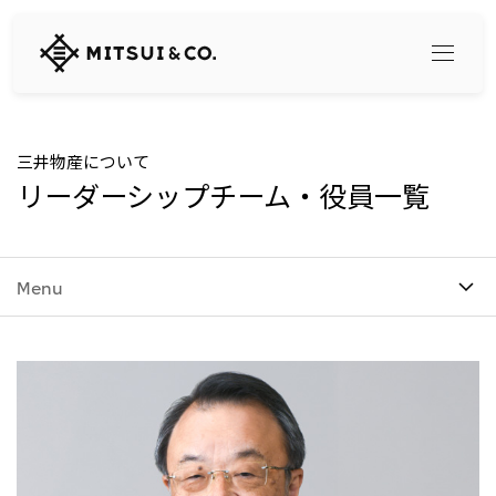
三
井
物
産
株
式
Search
三井物産について
会
リーダーシップチーム・役員一覧
社
360° business innovation
Menu
トップ
三井物産ブランド・プロジェクト
会社情報
ソーシャルメディア公式アカウント一覧​
コンテンツ一覧
トップ
社長メッセージ
リリース
三井物産について
三井物産の事業
会社概要
トップ
経営理念
What's New