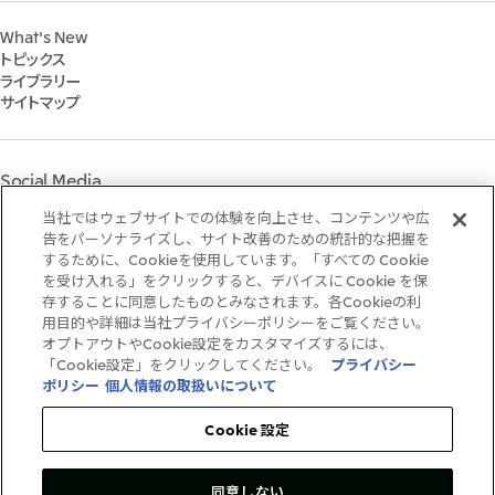
株式会社三井物産戦略研究所
財務・業績情報
Environment
2022年
三井グループ350周年記念事業サイト
What's New
IR資料室
Social
トピックス
IR説明会
Governance
ライブラリー
個人株主・投資家の皆様へ
マテリアリティ
サイトマップ
株主・株式基本情報
イニシアティブへの参画
IRカレンダー
三井物産の人材マネジメント
IRサポート
三井物産の森
Social Media
社会貢献活動
ライブラリー
当社ではウェブサイトでの体験を向上させ、コンテンツや広
Instagram
Twitter
Facebook
LinkedIn
Youtube
「三井物産の森」LEAPアプローチ
告をパーソナライズし、サイト改善のための統計的な把握を
するために、Cookieを使用しています。「すべての Cookie
TCFDに基づく情報開示
を受け入れる」をクリックすると、デバイスに Cookie を保
存することに同意したものとみなされます。各Cookieの利
ご利用条件
用目的や詳細は当社プライバシーポリシーをご覧ください。
推奨環境
オプトアウトやCookie設定をカスタマイズするには、
個人情報保護方針
「Cookie設定」をクリックしてください。
プライバシー
情報セキュリティ方針
ポリシー
個人情報の取扱いについて
ソーシャルメディア利用規約
お問い合わせ
Cookie 設定
同意しない