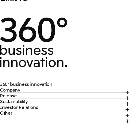
360° business innovation
Company
トップ
Release
トップ
三井物産ブランド・プロジェクト
Sustainability
トップ
社長メッセージ
ソーシャルメディア公式アカウント一覧​
Investor Relations
トップ
2026年
三井物産について
コンテンツ一覧
Other
トップ
サステナビリティ最新情報
2025年
三井物産の事業
採用情報
IR最新情報
トップコミットメント
2024年
脱炭素ソリューションサイト
経営方針・戦略
サステナビリティ経営
2023年