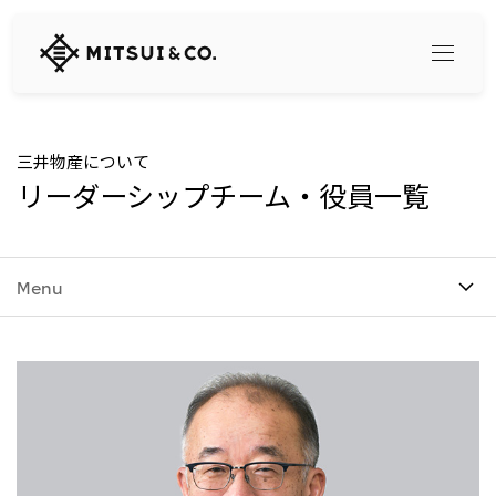
三
井
物
産
株
式
Search
三井物産について
会
リーダーシップチーム・役員一覧
社
360° business innovation
Menu
トップ
三井物産ブランド・プロジェクト
会社情報
ソーシャルメディア公式アカウント一覧​
コンテンツ一覧
トップ
社長メッセージ
リリース
三井物産について
三井物産の事業
会社概要
トップ
経営理念
What's New