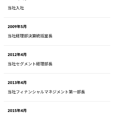
北米
当社入社
決算短信・決算情報
統合報告書
米国三井物産株式会社
サステナビリティレポー
統合報告書
2026.8.4
適時開示
ト
カナダ三井物産株式会社
2027年3月期第1四半期決算
2009年5月
中南米
2026.8.4
当社経理部決算統括室長
2027年3月期第1四半期決算説明会を開催しました
メキシコ三井物産有限会社
チリ三井物産有限会社
2012年4月
ブラジル三井物産株式会社
2026.8.4
適時開示
当社セグメント経理部長
従業員向け株式報酬制度の継続
欧州
欧州三井物産株式会社
2013年4月
2026.8.4
適時開示
ドイツ三井物産有限会社
2027年3月期第1四半期決算
当社フィナンシャルマネジメント第一部長
ベネルックス三井物産株式会社
イタリア三井物産株式会社
2015年4月