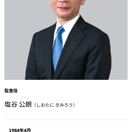
リーダーシップチーム・役員一覧
サステナビリティ
重要なお知らせ
国内・海外拠点
トピックス
モロッコで、世界で、タン
八代 侑輝
事業本部紹介
2026年
パク質バリューチェーン
トップ
コーポレート・ガバナンス
2025年
を
サステナビリティ最新情報
三井物産のDX
2024年
投資家情報
トップコミットメント
三井物産の人材マネジメント
2023年
サステナビリティ経営
ライブラリー
2022年
Environment
トップ
2021年
Social
IR最新情報
2020年
Governance
Careers
経営方針・戦略
2019年
マテリアリティ
財務・業績情報
2018年
イニシアティブへの参画
IR資料室
トップ
三井物産の人材マネジメント
IR説明会
三井物産について
すべては、志からはじま
三井物産の森
個人株主・投資家の皆様へ
Network Website
採用情報
る。
社会貢献活動
株主・株式基本情報
本店新卒採用・キャリア採用
ライブラリー
会社案内
会社紹介映像
IRカレンダー
グループ会社採用情報
監査役
2026.8.4
適時開示
「三井物産の森」LEAPアプローチ
トップ
IRサポート
TCFDに基づく情報開示
従業員向け株式報酬制度の継続
Social Media
塩谷 公朗
（しおたに きみろう）
日本
Instagram
Twitter
Facebook
LinkedIn
Youtube
2026.8.4
リリース
三井物産株式会社（本店）
令和8年熊本地震被害に対する支援について
1984年4月