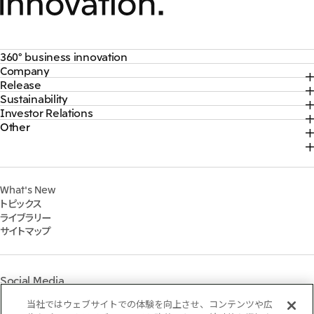
360° business innovation
Company
トップ
Release
トップ
三井物産ブランド・プロジェクト
Sustainability
トップ
社長メッセージ
ソーシャルメディア公式アカウント一覧​
Investor Relations
トップ
2026年
三井物産について
コンテンツ一覧
Other
トップ
サステナビリティ最新情報
2025年
三井物産の事業
採用情報
IR最新情報
トップコミットメント
2024年
脱炭素ソリューションサイト
経営方針・戦略
サステナビリティ経営
2023年
株式会社三井物産戦略研究所
財務・業績情報
Environment
2022年
三井グループ350周年記念事業サイト
What's New
IR資料室
Social
トピックス
IR説明会
Governance
ライブラリー
個人株主・投資家の皆様へ
マテリアリティ
サイトマップ
株主・株式基本情報
イニシアティブへの参画
IRカレンダー
三井物産の人材マネジメント
IRサポート
三井物産の森
Social Media
社会貢献活動
ライブラリー
当社ではウェブサイトでの体験を向上させ、コンテンツや広
Instagram
Twitter
Facebook
LinkedIn
Youtube