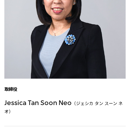
リーダーシップチーム・役員一覧
サステナビリティ
重要なお知らせ
国内・海外拠点
トピックス
モロッコで、世界で、タン
八代 侑輝
事業本部紹介
2026年
パク質バリューチェーン
トップ
コーポレート・ガバナンス
2025年
を
サステナビリティ最新情報
三井物産のDX
2024年
投資家情報
トップコミットメント
三井物産の人材マネジメント
2023年
サステナビリティ経営
ライブラリー
2022年
Environment
トップ
2021年
Social
IR最新情報
2020年
Governance
Careers
経営方針・戦略
2019年
マテリアリティ
財務・業績情報
2018年
イニシアティブへの参画
IR資料室
トップ
三井物産の人材マネジメント
IR説明会
三井物産について
すべては、志からはじま
三井物産の森
個人株主・投資家の皆様へ
Network Website
採用情報
る。
社会貢献活動
株主・株式基本情報
本店新卒採用・キャリア採用
ライブラリー
会社案内
会社紹介映像
IRカレンダー
グループ会社採用情報
取締役
2026.8.4
適時開示
「三井物産の森」LEAPアプローチ
トップ
IRサポート
TCFDに基づく情報開示
従業員向け株式報酬制度の継続
Social Media
Jessica Tan Soon Neo
（ジェシカ タン スーン ネ
日本
オ）
Instagram
Twitter
Facebook
LinkedIn
Youtube
2026.8.4
リリース
三井物産株式会社（本店）
令和8年熊本地震被害に対する支援について