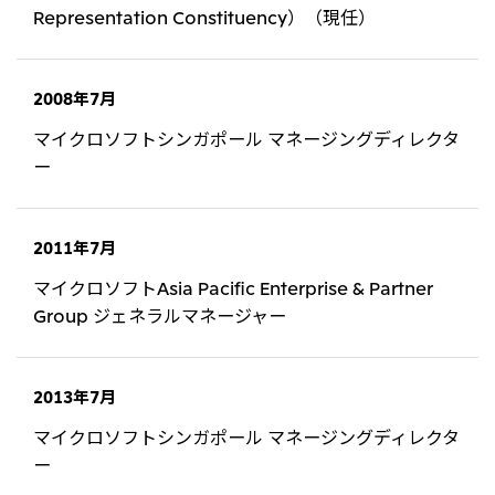
Representation Constituency）（現任）
CIS
三井物産モスクワ有限会社
2008年7月
アジア
マイクロソフトシンガポール マネージングディレクタ
アジア・大洋州三井物産株式会社
ー
タイ国三井物産株式会社
インドネシア 三井物産株式会社
2011年7月
韓国三井物産株式会社
マイクロソフトAsia Pacific Enterprise & Partner
三井物産（中国）有限公司
Group ジェネラルマネージャー
三井物産（上海）貿易有限公司
三井物産（広東）貿易有限公司
2013年7月
三井物産（香港）有限公司
マイクロソフトシンガポール マネージングディレクタ
台湾三井物産股份有限公司
ー