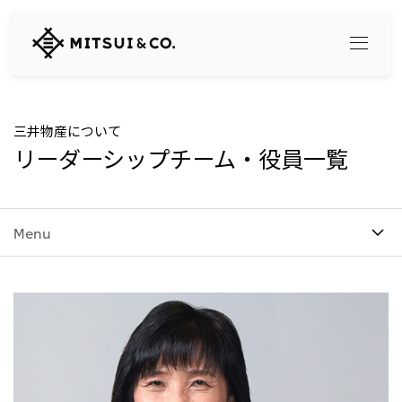
三
井
物
産
株
式
Search
三井物産について
会
リーダーシップチーム・役員一覧
社
360° business innovation
Menu
トップ
三井物産ブランド・プロジェクト
会社情報
ソーシャルメディア公式アカウント一覧​
コンテンツ一覧
トップ
社長メッセージ
リリース
三井物産について
三井物産の事業
会社概要
トップ
経営理念
What's New