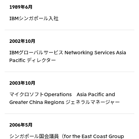
北米
1989年6月
決算短信・決算情報
統合報告書
米国三井物産株式会社
サステナビリティレポー
統合報告書
2026.8.4
適時開示
IBMシンガポール入社
ト
カナダ三井物産株式会社
2027年3月期第1四半期決算
2002年10月
中南米
2026.8.4
2027年3月期第1四半期決算説明会を開催しました
メキシコ三井物産有限会社
IBMグローバルサービス Networking Services Asia
Pacific ディレクター
チリ三井物産有限会社
ブラジル三井物産株式会社
2026.8.4
適時開示
従業員向け株式報酬制度の継続
2003年10月
欧州
マイクロソフトOperations Asia Pacific and
欧州三井物産株式会社
Greater China Regions ジェネラルマネージャー
2026.8.4
適時開示
ドイツ三井物産有限会社
2027年3月期第1四半期決算
ベネルックス三井物産株式会社
2006年5月
イタリア三井物産株式会社
シンガポール国会議員（for the East Coast Group