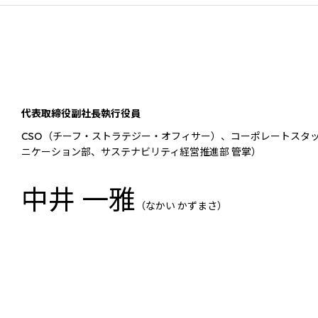
2026.8.4
2026.8.4
適時開示
バリューチェーンを
会社案内
会社紹介映像
欧州
サステナビリティレポート
統合報告書
2027年3月期第1四半期決算説明
従業員向け株式報酬制
欧州三井物産株式会社
ドイツ三井物産有限会社
会を開催しました
イタリア三井物産株式会社
代表取締役副社長執行役員
2026.8.4
2026.8.4
CSO（チーフ・ストラテジー・オフィサー）、コーポレートスタ
ニケーション部、サステナビリティ経営推進部 管掌）
CIS
三井物産モスクワ有限会社
中井 一雅
（なかい かずまさ）
アジア
アジア・大洋州三井物産株式会社
タイ国三井物産株式会社
韓国三井物産株式会社
三井物産（中国）有限公
三井物産（広東）貿易有限公司
三井物産（香港）有限公