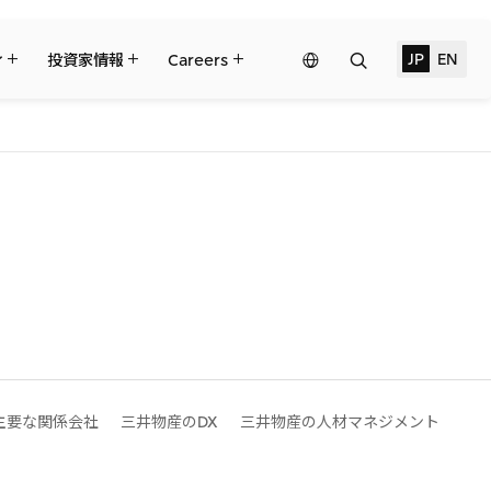
検
JP
EN
Network
ィ
投資家情報
Careers
索
Website
三井物産の事業
トピックス
サステナビリティ経営
財務・業績情報
リーダーシップチーム・役員一覧
Governance
個人株主・投資家の皆様へ
コーポレート・ガバナンス
三井物産の人材マネジメント
IRサポート
2024年
ント
ライブラリー
ライブラリー
2021年
2018年
対する支援
2027年3月期第1四半期決算
主要な関係会社
三井物産のDX
三井物産の人材マネジメント
ブラジル三井物産株式会社
すべては、志からはじまる。