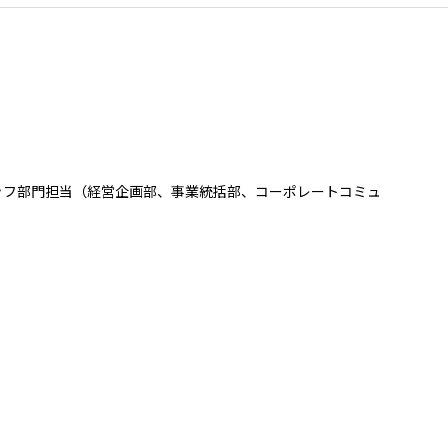
2026.8.4
リリース
適時開示
度の継続
2027年3月期第1四半期決算
ベネルックス三井物産株式会社
2026.8.4
適時開示
適時開示
ッフ部門担当（経営企画部、事業統括部、コーポレートコミュ
インドネシア 三井物産株式会社
司
三井物産（上海）貿易有限公司
司
台湾三井物産股份有限公司