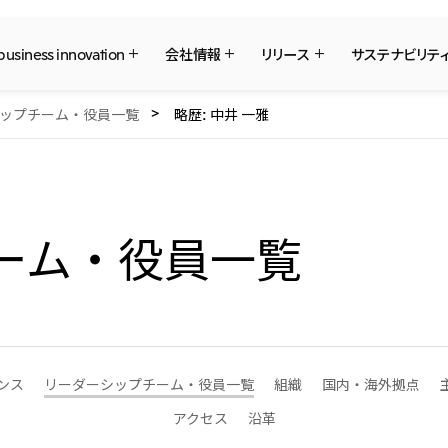
 business innovation
会社情報
リリース
サステナビリテ
ップチーム・役員一覧
略歴: 中井 一雅
三井物産ブランド・プロジェクト
社長メッセージ
What's New
サステナビリティ最新情報
IR最新情報
三井物産について
三井物産について
重要なお知らせ
トップコミットメント
経営方針・戦略
採用情報
日本
三井物産株式会社（本店）
会社概要
Environment
IR資料室
本店新卒採用・キャリア採用
経営理念
Social
IR説明会
グループ会社採用情報
ソーシャルメディア公式アカウント一覧
国内・海外拠点
マテリアリティ
株主・株式基本情報
事業本部紹介
イニシアティブへの参画
IRカレンダー
コンテンツ一覧
2026年
2025年
三井物産のDX
三井物産の森
三井物産の人材マネジメ
社会貢献活動
ーム・役員一覧
北米
2023年
2022年
「三井物産の森」LEAPアプローチ
TCFDに基づく情報開示
米国三井物産株式会社
カナダ三井物産株式会社
2020年
2019年
中南米
従業員向け株式報酬制度の継続
令和8年熊本地震被害に
ンス
リーダーシップチーム・役員一覧
組織
国内・海外拠点
について
メキシコ三井物産有限会社
チリ三井物産有限会社
アクセス
沿革
決算短信・決算情報
統合報告書
モロッコで、世界で、タンパク質
八代 侑輝