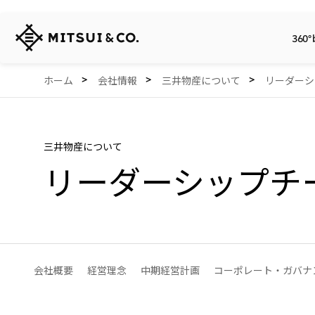
三
360°
井
物
産
360° business innovation.
会社情報
リリース
サステナビリティ
投資家情報
Careers
Network Website
ホーム
会社情報
三井物産について
リーダーシ
株
式
会
社
三井物産について
リーダーシップチ
会社概要
経営理念
中期経営計画
コーポレート・ガバナ