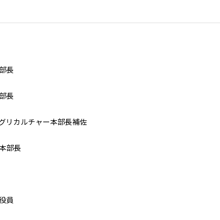
大洋州
豪州三井物産株式会社
部長
部長
グリカルチャー本部長補佐
本部長
役員