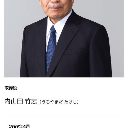
リーダーシップチーム・役員一覧
サステナビリティ
重要なお知らせ
国内・海外拠点
トピックス
モロッコで、世界で、タン
八代 侑輝
事業本部紹介
2026年
パク質バリューチェーン
トップ
コーポレート・ガバナンス
2025年
を
サステナビリティ最新情報
三井物産のDX
2024年
投資家情報
トップコミットメント
三井物産の人材マネジメント
2023年
サステナビリティ経営
ライブラリー
2022年
Environment
トップ
2021年
Social
IR最新情報
2020年
Governance
Careers
経営方針・戦略
2019年
マテリアリティ
財務・業績情報
2018年
イニシアティブへの参画
IR資料室
トップ
三井物産の人材マネジメント
IR説明会
三井物産について
すべては、志からはじま
三井物産の森
個人株主・投資家の皆様へ
Network Website
採用情報
る。
社会貢献活動
株主・株式基本情報
本店新卒採用・キャリア採用
ライブラリー
会社案内
会社紹介映像
IRカレンダー
グループ会社採用情報
取締役
2026.8.4
適時開示
「三井物産の森」LEAPアプローチ
トップ
IRサポート
TCFDに基づく情報開示
従業員向け株式報酬制度の継続
Social Media
内山田 竹志
（うちやまだ たけし）
日本
Instagram
Twitter
Facebook
LinkedIn
Youtube
2026.8.4
リリース
三井物産株式会社（本店）
令和8年熊本地震被害に対する支援について
1969年4月