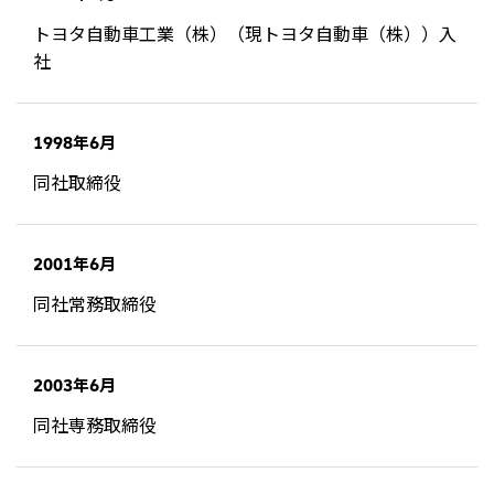
北米
トヨタ自動車工業（株）（現トヨタ自動車（株））入
決算短信・決算情報
統合報告書
米国三井物産株式会社
サステナビリティレポー
統合報告書
2026.8.4
適時開示
社
ト
カナダ三井物産株式会社
2027年3月期第1四半期決算
1998年6月
中南米
2026.8.4
2027年3月期第1四半期決算説明会を開催しました
同社取締役
メキシコ三井物産有限会社
チリ三井物産有限会社
ブラジル三井物産株式会社
2026.8.4
適時開示
2001年6月
従業員向け株式報酬制度の継続
同社常務取締役
欧州
欧州三井物産株式会社
2026.8.4
適時開示
2003年6月
ドイツ三井物産有限会社
2027年3月期第1四半期決算
同社専務取締役
ベネルックス三井物産株式会社
イタリア三井物産株式会社