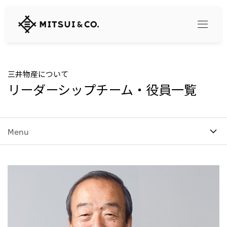
三
井
物
産
株
式
Search
三井物産について
会
リーダーシップチーム・役員一覧
社
360° business innovation
Menu
トップ
三井物産ブランド・プロジェクト
会社情報
ソーシャルメディア公式アカウント一覧​
コンテンツ一覧
トップ
社長メッセージ
リリース
三井物産について
三井物産の事業
会社概要
トップ
経営理念
What's New