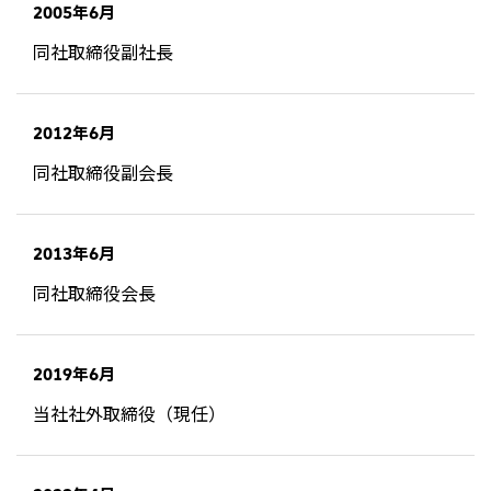
2005年6月
CIS
同社取締役副社長
三井物産モスクワ有限会社
アジア
2012年6月
アジア・大洋州三井物産株式会社
同社取締役副会長
タイ国三井物産株式会社
インドネシア 三井物産株式会社
2013年6月
韓国三井物産株式会社
同社取締役会長
三井物産（中国）有限公司
三井物産（上海）貿易有限公司
2019年6月
三井物産（広東）貿易有限公司
当社社外取締役（現任）
三井物産（香港）有限公司
台湾三井物産股份有限公司