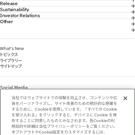
Release
トップ
三井物産ブランド・プロジェクト
Sustainability
トップ
社長メッセージ
ソーシャルメディア公式アカウント一覧​
Investor Relations
トップ
2026年
三井物産について
コンテンツ一覧
Other
トップ
サステナビリティ最新情報
2025年
三井物産の事業
採用情報
IR最新情報
トップコミットメント
2024年
脱炭素ソリューションサイト
経営方針・戦略
サステナビリティ経営
2023年
株式会社三井物産戦略研究所
財務・業績情報
Environment
2022年
三井グループ350周年記念事業サイト
What's New
IR資料室
Social
トピックス
IR説明会
Governance
ライブラリー
個人株主・投資家の皆様へ
マテリアリティ
サイトマップ
株主・株式基本情報
イニシアティブへの参画
IRカレンダー
三井物産の人材マネジメント
IRサポート
三井物産の森
Social Media
社会貢献活動
ライブラリー
当社ではウェブサイトでの体験を向上させ、コンテンツや広
Instagram
Twitter
Facebook
LinkedIn
Youtube
「三井物産の森」LEAPアプローチ
告をパーソナライズし、サイト改善のための統計的な把握を
するために、Cookieを使用しています。「すべての Cookie
TCFDに基づく情報開示
を受け入れる」をクリックすると、デバイスに Cookie を保
存することに同意したものとみなされます。各Cookieの利
ご利用条件
用目的や詳細は当社プライバシーポリシーをご覧ください。
推奨環境
オプトアウトやCookie設定をカスタマイズするには、