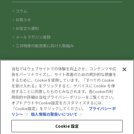
コラム
お知らせ
お役立ち資料
メールマガジン登録
三井物産の脱炭素に向けた取組み
気になるキーワードからソリューションを探す
当社ではウェブサイトでの体験を向上させ、コンテンツや広
告をパーソナライズし、サイト改善のための統計的な把握を
するために、Cookieを使用しています。「すべての Cookie
を受け入れる」をクリックすると、デバイスに Cookie を保
存することに同意したものとみなされます。各Cookieの利
用目的や詳細は当社プライバシーポリシーをご覧ください。
ご利用条件
推奨環境
個人情報保護方針
情報セキュリティ方針
オプトアウトやCookie設定をカスタマイズするには、
ソーシャルメディア利用規約
お問い合わせ
「Cookie設定」をクリックしてください。
プライバシーポ
リシー
個人情報の取扱いについて
COPYRIGHT © 1996-2022 MITSUI & CO., LTD.
Cookie 設定
ALL RIGHTS RESERVED.