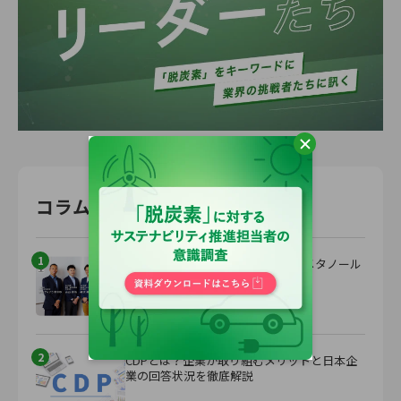
コラムランキング
(過去3カ月)
1
Power-to-X時代到来。世界初のe-メタノール
商業プラントが始動
2025.08.13
2
CDPとは？企業が取り組むメリットと日本企
業の回答状況を徹底解説