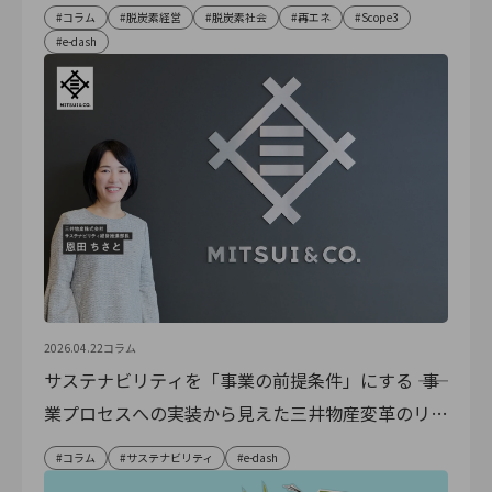
コラム
脱炭素経営
脱炭素社会
再エネ
Scope3
e-dash
2026.04.22
コラム
サステナビリティを「事業の前提条件」にする ―― 事
業プロセスへの実装から見えた三井物産変革のリア
ル
コラム
サステナビリティ
e-dash