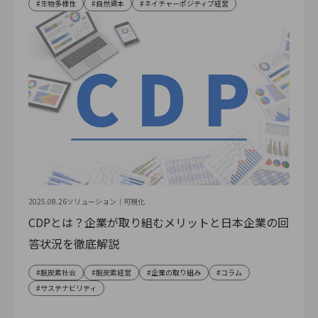
生物多様性
自然資本
ネイチャーポジティブ経営
2025.08.26
ソリューション｜
可視化
CDPとは？企業が取り組むメリットと日本企業の回
答状況を徹底解説
脱炭素社会
脱炭素経営
企業の取り組み
コラム
サステナビリティ