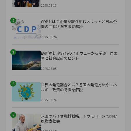
2025.08.13
2
CDPとは？企業が取り組むメリットと日本企
業の回答状況を徹底解説
2025.08.26
3
EV新車比率97%のノルウェーから学ぶ、再エ
ネと社会設計のヒント
2025.08.05
4
世界の発電割合とは？各国の発電方法やエネ
ルギー政策の特徴を解説
2025.09.24
5
米国のバイオ燃料戦略。トウモロコシで挑む
脱炭素社会