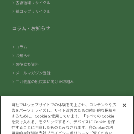
古紙循環リサイクル
紙コップリサイクル
コラム・お知らせ
コラム
お知らせ
お役立ち資料
メールマガジン登録
三井物産の脱炭素に向けた取組み
気になるキーワードからソリューションを探す
当社ではウェブサイトでの体験を向上させ、コンテンツや広
告をパーソナライズし、サイト改善のための統計的な把握を
するために、Cookieを使用しています。「すべての Cookie
を受け入れる」をクリックすると、デバイスに Cookie を保
存することに同意したものとみなされます。各Cookieの利
用目的や詳細は当社プライバシーポリシーをご覧ください。