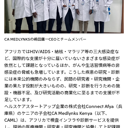
CA MEDLYNKSの嶋田庸一CEOとチームメンバー
アフリカではHIV/AIDS・結核・マラリア等の三大感染症な
ど、国際的な支援が十分に届いていないさまざまな感染症が
依然として課題となっているほか、がんや生活習慣病等の非
感染症の脅威も急増しています。こうした疾患の研究・診断
には本来公的機関のみならず、民間の研究者・研究機関・企
業の果たす役割が大きいものの、研究・診断を行うための施
設・機器不足、及び研究活動の商業化に至るまでの支援が不
足しています。
ヘルスケアスタートアップ企業の株式会社Connect Afya（兵
庫県）のケニアの子会社CA Medlynks Kenya（以下、
CAML）は、アフリカで検査インフラや診断サービスを提供
し、現地の医療機関・研究者・研究機関と協働して上記課題