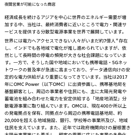
夜間営業が可能になった商店
経済成長を続けるアジアを中心に世界のエネルギー需要が増
加する中、当社は、最終消費者に近いところで電力・関連サ
ービスを提供する分散型電源事業を世界で展開しています。
世界には電力へアクセスできない人々がいまだ約7億人
＊
存在
し、インドでも各地域で電化が推し進められていますが、依
然として長時間の停電の頻発が大きな社会課題になっていま
す。一方で、そうした国や地域においても携帯電話・5Gネッ
トワークの普及率が急速に高まっており、データ通信向けの安
定的な電力供給がより重要になってきています。当社は2017
年にOMC Power（以下OMC）に出資参画し、携帯基地局を
基盤顧客とし、周辺の事業者や住民にも、主に太陽光発電や
蓄電池を組み合わせた電力を安定供給する「地産地消型」分
散電源事業に取り組んでいます。OMCは、現在400か所以上
の発電拠点を保有、同拠点から周辺の携帯電話基地局、約
20,000を超える地域施設、銀行、学校等の事業所及び、地域
住民を支えています。また、近年では政府機関向けの屋根置き
太陽光事業等にも着手し、顧客の需要に応じた事業の多角化