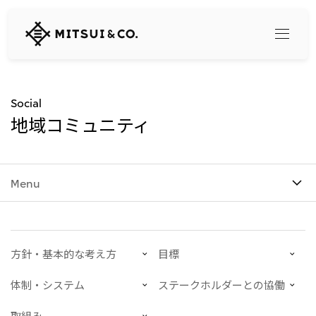
三
井
物
産
株
式
Search
Social
会
地域コミュニティ
社
360° business innovation
Menu
トップ
三井物産ブランド・プロジェクト
会社情報
ソーシャルメディア公式アカウント一覧​
コンテンツ一覧
トップ
方針・基本的な考え方
目標
社長メッセージ
リリース
三井物産について
三井物産の事業
体制・システム
ステークホルダーとの協働
会社概要
トップ
経営理念
取組み
What's New