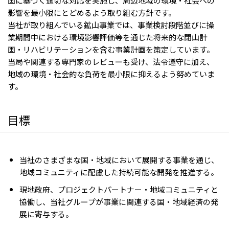
影響を最小限にとどめるよう取り組む方針です。
CIS
当社が取り組んでいる鉱山事業では、事業検討段階並びに操
三井物産モスクワ有限会社
業期間中における環境影響評価等を通じた将来的な閉山計
画・リハビリテーションを含む事業計画を策定しています。
アジア
当局や関連する専門家のレビューも受け、法令遵守に加え、
地域の環境・社会的な負荷を最小限に抑えるよう努めていま
アジア・大洋州三井物産株式会社
す。
タイ国三井物産株式会社
インドネシア 三井物産株式会社
目標
韓国三井物産株式会社
三井物産（中国）有限公司
当社のさまざまな国・地域において展開する事業を通じ、
三井物産（上海）貿易有限公司
地域コミュニティに配慮した持続可能な開発を推進する。
三井物産（広東）貿易有限公司
現地政府、プロジェクトパートナー・地域コミュニティと
三井物産（香港）有限公司
協働し、当社グループが事業に関連する国・地域経済の発
台湾三井物産股份有限公司
展に寄与する。