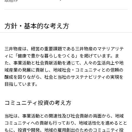
リーダーシップチーム・役員一覧
サステナビリティ
重要なお知らせ
国内・海外拠点
トピックス
モロッコで、世界で、タン
八代 侑輝
事業本部紹介
2026年
パク質バリューチェーン
トップ
コーポレート・ガバナンス
2025年
を
方針・基本的な考え方
サステナビリティ最新情報
三井物産のDX
2024年
投資家情報
トップコミットメント
三井物産の人材マネジメント
2023年
サステナビリティ経営
ライブラリー
2022年
Environment
トップ
2021年
Social
三井物産は、経営の重要課題である三井物産のマテリアリテ
IR最新情報
2020年
Governance
Careers
経営方針・戦略
ィに「健康で豊かな暮らしをつくる」を掲げています。ま
2019年
マテリアリティ
財務・業績情報
2018年
た、事業活動と社会貢献活動を通じて、人々の生活向上や地
イニシアティブへの参画
IR資料室
トップ
三井物産の人材マネジメント
域産業の発展に貢献し、地域社会・コミュニティとの信頼の
IR説明会
三井物産について
すべては、志からはじま
三井物産の森
個人株主・投資家の皆様へ
醸成を図りながら、社会と当社のサステナビリティの実現を
Network Website
採用情報
る。
社会貢献活動
株主・株式基本情報
目指しています。
本店新卒採用・キャリア採用
ライブラリー
会社案内
会社紹介映像
IRカレンダー
グループ会社採用情報
2026.8.4
適時開示
「三井物産の森」LEAPアプローチ
トップ
IRサポート
TCFDに基づく情報開示
従業員向け株式報酬制度の継続
Social Media
コミュニティ投資の考え方
日本
Instagram
Twitter
Facebook
LinkedIn
Youtube
当社は、事業活動との関連性及び社会貢献の両面から、地域
2026.8.4
リリース
三井物産株式会社（本店）
コミュニティへの貢献も行っており、地域活性化を進めるとと
令和8年熊本地震被害に対する支援について
もに、投資や開発、地域の雇用創出のためのコミュニティ投