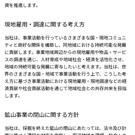
北米
資を推進します。
決算短信・決算情報
統合報告書
米国三井物産株式会社
サステナビリティレポー
統合報告書
2026.8.4
適時開示
ト
現地雇用・調達に関する考え方
カナダ三井物産株式会社
2027年3月期第1四半期決算
当社は、事業活動を行っているさまざまな国・現地コミュニ
中南米
2026.8.4
ティと良好な関係を構築し、同地域における持続可能な発展
2027年3月期第1四半期決算説明会を開催しました
メキシコ三井物産有限会社
に貢献します。事業地域周辺からの現地雇用や物品・サービ
スの調達を通じ、人材育成や地域社会・経済を活性化させ、
チリ三井物産有限会社
地域の持続可能な発展に寄与したいと考えます。当社は、世
ブラジル三井物産株式会社
2026.8.4
適時開示
界のさまざまな国・地域で事業活動を行う上で、こうした考
従業員向け株式報酬制度の継続
え方に基づき事業活動における現地雇用・現地調達などの経
欧州
済貢献や社会貢献活動を通じて地域社会との共存共栄を目指
します。
欧州三井物産株式会社
2026.8.4
適時開示
ドイツ三井物産有限会社
2027年3月期第1四半期決算
鉱山事業の閉山に関する方針
ベネルックス三井物産株式会社
イタリア三井物産株式会社
当社は、採掘を終えた鉱山の閉山にあたっては、法令及び計
画に基づく適切な対応を実施し、周辺地域の環境・社会への