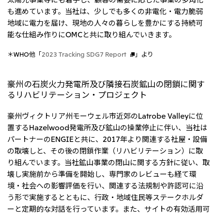
も進めています。当社は、少しでも多くの非電化・電力脆弱
地域に電力を届け、現地の人々の暮らしを豊かにする持続可
能な仕組み作りにOMCと共に取り組んでいきます。
＊WHO他「
2023 Tracking SDG7 Report
」より
豪州の石炭火力発電所及び隣接石炭鉱山の閉鎖に関す
るリハビリテーション・プロジェクト
豪州ヴィクトリア州モーウェル市近郊のLatrobe Valleyに位
置するHazelwood発電所及び鉱山の操業停止に伴い、当社は
パートナーのENGIEと共に、2017年より関連する社屋・設備
の取壊しと、その後の閉鎖作業（リハビリテーション）に取
り組んでいます。当社鉱山事業の閉山に関する方針に従い、取
壊し実施前から準備を開始し、専門家のレビューも経て環
境・社会への影響評価を行い、関連する法規制や許認可に沿
う形で実施するとともに、行政・地域住民等ステークホルダ
ーと定期的な対話を行っています。また、サイトの有効活用可