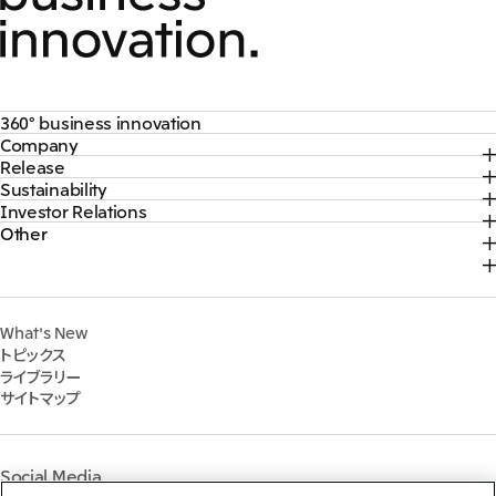
360° business innovation
Company
トップ
Release
トップ
三井物産ブランド・プロジェクト
Sustainability
トップ
社長メッセージ
ソーシャルメディア公式アカウント一覧​
Investor Relations
トップ
2026年
三井物産について
コンテンツ一覧
Other
トップ
サステナビリティ最新情報
2025年
三井物産の事業
採用情報
IR最新情報
トップコミットメント
2024年
脱炭素ソリューションサイト
経営方針・戦略
サステナビリティ経営
2023年
株式会社三井物産戦略研究所
財務・業績情報
Environment
2022年
三井グループ350周年記念事業サイト
What's New
IR資料室
Social
トピックス
IR説明会
Governance
ライブラリー
個人株主・投資家の皆様へ
マテリアリティ
サイトマップ
株主・株式基本情報
イニシアティブへの参画
IRカレンダー
三井物産の人材マネジメント
IRサポート
三井物産の森
Social Media
社会貢献活動