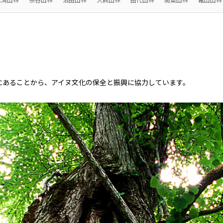
2026.8.4
2026.8.4
適時開示
バリューチェーンを
会社案内
会社紹介映像
欧州
サステナビリティレポート
統合報告書
2027年3月期第1四半期決算説明
従業員向け株式報酬制
欧州三井物産株式会社
ドイツ三井物産有限会社
会を開催しました
イタリア三井物産株式会社
2026.8.4
にあることから、アイヌ文化の保全と振興に協力しています。
2026.8.4
CIS
三井物産モスクワ有限会社
アジア
アジア・大洋州三井物産株式会社
タイ国三井物産株式会社
韓国三井物産株式会社
三井物産（中国）有限公
三井物産（広東）貿易有限公司
三井物産（香港）有限公