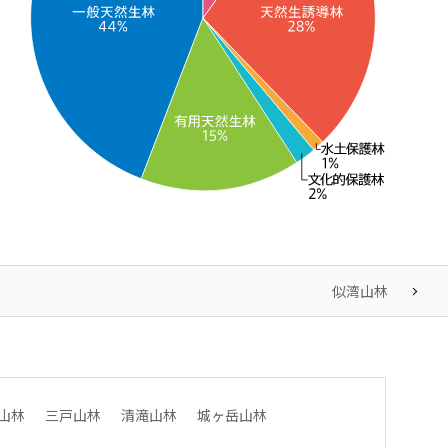
似湾山林
山林
三戸山林
清滝山林
城ヶ岳山林