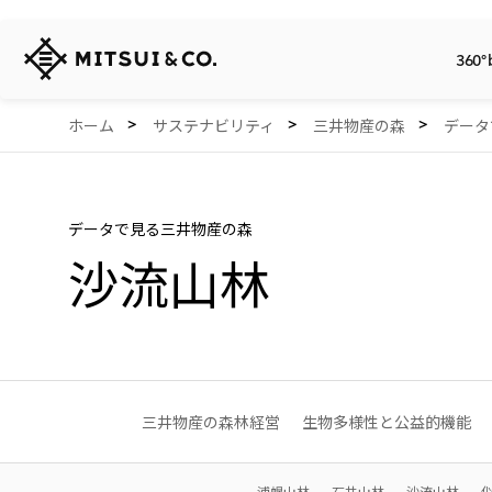
三
360°
井
物
産
360° business innovation.
会社情報
リリース
サステナビリティ
投資家情報
Careers
Network Website
ホーム
サステナビリティ
三井物産の森
データ
株
式
会
社
データで見る三井物産の森
沙流山林
三井物産の森林経営
生物多様性と公益的機能
浦幌山林
石井山林
沙流山林