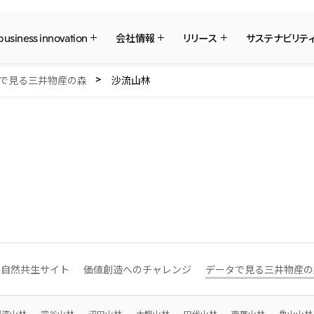
 business innovation
会社情報
リリース
サステナビリテ
で見る三井物産の森
沙流山林
三井物産ブランド・プロジェクト
社長メッセージ
What's New
サステナビリティ最新情報
IR最新情報
三井物産について
三井物産について
重要なお知らせ
トップコミットメント
経営方針・戦略
採用情報
日本
三井物産株式会社（本店）
会社概要
Environment
IR資料室
本店新卒採用・キャリア採用
経営理念
Social
IR説明会
グループ会社採用情報
ソーシャルメディア公式アカウント一覧
国内・海外拠点
マテリアリティ
株主・株式基本情報
事業本部紹介
イニシアティブへの参画
IRカレンダー
コンテンツ一覧
2026年
2025年
三井物産のDX
三井物産の森
三井物産の人材マネジメ
社会貢献活動
北米
2023年
2022年
「三井物産の森」LEAPアプローチ
TCFDに基づく情報開示
米国三井物産株式会社
カナダ三井物産株式会社
2020年
2019年
中南米
従業員向け株式報酬制度の継続
令和8年熊本地震被害に
自然共生サイト
価値創造へのチャレンジ
データで見る三井物産の
について
メキシコ三井物産有限会社
チリ三井物産有限会社
決算短信・決算情報
統合報告書
モロッコで、世界で、タンパク質
八代 侑輝
似湾山林
宗谷山林
沼田山林
大鰐山林
田代山林
南葉山林
亀山山林