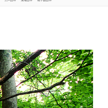
2026.8.4
リリース
適時開示
度の継続
2027年3月期第1四半期決算
ベネルックス三井物産株式会社
2026.8.4
適時開示
適時開示
インドネシア 三井物産株式会社
司
三井物産（上海）貿易有限公司
司
台湾三井物産股份有限公司