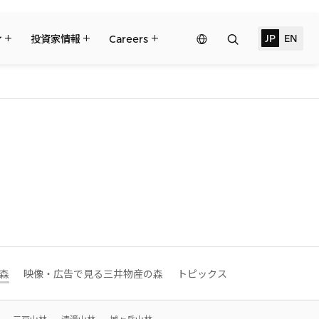
検
JP
EN
Network
ィ
投資家情報
Careers
索
Website
三井物産の事業
トピックス
サステナビリティ経営
財務・業績情報
リーダーシップチーム・役員一覧
Governance
個人株主・投資家の皆様へ
コーポレート・ガバナンス
三井物産の人材マネジメント
IRサポート
2024年
ント
ライブラリー
ライブラリー
2021年
2018年
対する支援
2027年3月期第1四半期決算
森
映像・広告で見る三井物産の森
トピックス
ブラジル三井物産株式会社
すべては、志からはじまる。
三戸山林
清滝山林
城ヶ岳山林