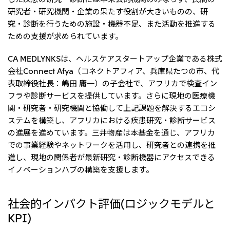
北米
研究者・研究機関・企業の果たす役割が大きいものの、研
決算短信・決算情報
統合報告書
米国三井物産株式会社
究・診断を行うための施設・機器不足、また活動を推進する
サステナビリティレポー
統合報告書
2026.8.4
適時開示
ための支援が求められています。
ト
カナダ三井物産株式会社
2027年3月期第1四半期決算
CA MEDLYNKSは、ヘルスケアスタートアップ企業である株式
中南米
会社Connect Afya（コネクトアフィア、兵庫県たつの市、代
2026.8.4
表取締役社長：嶋田 庸一）の子会社で、アフリカで検査イン
2027年3月期第1四半期決算説明会を開催しました
メキシコ三井物産有限会社
フラや診断サービスを提供しています。さらに現地の医療機
チリ三井物産有限会社
関・研究者・研究機関と協働して上記課題を解決するエコシ
ブラジル三井物産株式会社
ステムを構築し、アフリカにおける疾患研究・診断サービス
2026.8.4
適時開示
の進展を進めています。三井物産は本基金を通じ、アフリカ
従業員向け株式報酬制度の継続
での事業経験やネットワークを活用し、研究者との連携を推
欧州
進し、現地の関係者が最新研究・診断機器にアクセスできる
欧州三井物産株式会社
イノベーションハブの構築を支援します。
2026.8.4
適時開示
ドイツ三井物産有限会社
2027年3月期第1四半期決算
ベネルックス三井物産株式会社
社会的インパクト評価(ロジックモデルと
KPI)
イタリア三井物産株式会社