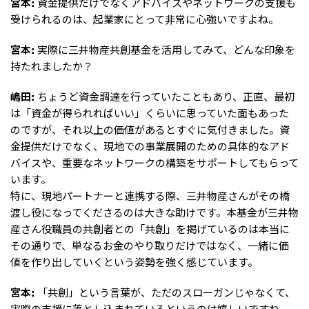
宮本:
資金提供だけでなくアドバイスやネットワークの支援も
受けられるのは、起業家にとって非常に心強いですよね。
宮本:
実際に三井物産共創基金を活用してみて、どんな印象を
持たれましたか？
嶋田:
ちょうど資金調達を行っていたこともあり、正直、最初
は「資金が得られればいい」くらいに思っていた面もあった
のですが、それ以上の価値があるとすぐに気付きました。資
金提供だけでなく、現地での事業展開のための具体的なアド
バイスや、重要なネットワークの構築をサポートしてもらって
います。
特に、現地パートナーと連携する際、三井物産さんがその橋
渡し役になってくださるのは大きな助けです。本基金が三井物
産さん役職員の共創者との「共創」を掲げているのは本当に
その通りで、単なるお金のやり取りだけではなく、一緒に価
値を作り出していくという姿勢を強く感じています。
宮本:
「共創」という言葉が、ただのスローガンじゃなくて、
実際の支援に落とし込まれているというのは嬉しいですね。