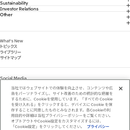
Sustainability
トップ
社長メッセージ
ソーシャルメディア公式アカウント一覧​
Investor Relations
トップ
2026年
三井物産について
コンテンツ一覧
Other
トップ
サステナビリティ最新情報
2025年
三井物産の事業
採用情報
IR最新情報
トップコミットメント
2024年
脱炭素ソリューションサイト
経営方針・戦略
サステナビリティ経営
2023年
株式会社三井物産戦略研究所
財務・業績情報
Environment
2022年
三井グループ350周年記念事業サイト
What's New
IR資料室
Social
トピックス
IR説明会
Governance
ライブラリー
個人株主・投資家の皆様へ
マテリアリティ
サイトマップ
株主・株式基本情報
イニシアティブへの参画
IRカレンダー
三井物産の人材マネジメント
IRサポート
三井物産の森
Social Media
社会貢献活動
ライブラリー
当社ではウェブサイトでの体験を向上させ、コンテンツや広
Instagram
Twitter
Facebook
LinkedIn
Youtube
「三井物産の森」LEAPアプローチ
告をパーソナライズし、サイト改善のための統計的な把握を
するために、Cookieを使用しています。「すべての Cookie
TCFDに基づく情報開示
を受け入れる」をクリックすると、デバイスに Cookie を保
存することに同意したものとみなされます。各Cookieの利
ご利用条件
用目的や詳細は当社プライバシーポリシーをご覧ください。
推奨環境
オプトアウトやCookie設定をカスタマイズするには、
個人情報保護方針
「Cookie設定」をクリックしてください。
プライバシー