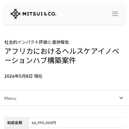
三
井
物
産
株
式
Search
社会的インパクト評価と進捗報告
会
アフリカにおけるヘルスケアイノベ
社
ーションハブ構築案件
360° business innovation
トップ
2026年5月8日 現在
三井物産ブランド・プロジェクト
会社情報
ソーシャルメディア公式アカウント一覧​
コンテンツ一覧
Menu
トップ
社長メッセージ
リリース
三井物産について
三井物産の事業
会社概要
助成金額
66,995,000円
トップ
経営理念
What's New