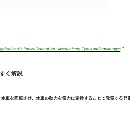
Hydroelectric Power Generation - Mechanisms, Types and Advantages
."
すく解説
て水車を回転させ、水車の動力を電力に変換することで発電する発