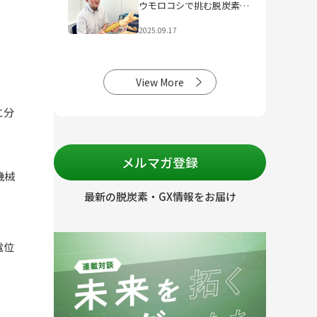
ウモロコシで挑む脱炭素社
会
2025.09.17
View More
に分
メルマガ登録
機械
最新の脱炭素・GX情報をお届け
電位