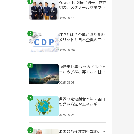
1
Power-to-X時代到来。世界
初のe-メタノール商業プラ
ントが始動
2025.08.13
2
CDPとは？企業が取り組む
メリットと日本企業の回答
状況を徹底解説
2025.08.26
3
EV新車比率97%のノルウェ
ーから学ぶ、再エネと社会
設計のヒント
2025.08.05
4
世界の発電割合とは？各国
の発電方法やエネルギー政
策の特徴を解説
2025.09.24
5
米国のバイオ燃料戦略。ト