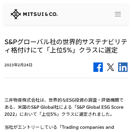
三
井
物
産
株
式
S&Pグローバル社の世界的サステナビリテ
Search
会
ィ格付けにて「上位5%」クラスに選定
社
360° business innovation
2023年2月24日
トップ
三井物産ブランド・プロジェクト
会社情報
ソーシャルメディア公式アカウント一覧​
コンテンツ一覧
三井物産株式会社は、世界的なESG投資の調査・評価機関で
トップ
ある、米国のS&P Global社による「S&P Global ESG Score
社長メッセージ
リリース
三井物産について
2022」において「上位5%」クラスに選定されました。
三井物産の事業
会社概要
トップ
当社がエントリーしている「Trading companies and
経営理念
What's New