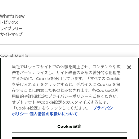
脱炭素ソリューションサイト
経営方針・戦略
サステナビリティ経営
2023年
株式会社三井物産戦略研究所
財務・業績情報
Environment
2022年
三井グループ350周年記念事業サイト
What's New
IR資料室
Social
トピックス
IR説明会
Governance
ライブラリー
個人株主・投資家の皆様へ
マテリアリティ
サイトマップ
株主・株式基本情報
イニシアティブへの参画
IRカレンダー
三井物産の人材マネジメント
IRサポート
三井物産の森
Social Media
社会貢献活動
ライブラリー
当社ではウェブサイトでの体験を向上させ、コンテンツや広
Instagram
Twitter
Facebook
LinkedIn
Youtube
「三井物産の森」LEAPアプローチ
告をパーソナライズし、サイト改善のための統計的な把握を
するために、Cookieを使用しています。「すべての Cookie
TCFDに基づく情報開示
を受け入れる」をクリックすると、デバイスに Cookie を保
存することに同意したものとみなされます。各Cookieの利
ご利用条件
用目的や詳細は当社プライバシーポリシーをご覧ください。
推奨環境
オプトアウトやCookie設定をカスタマイズするには、
個人情報保護方針
「Cookie設定」をクリックしてください。
プライバシー
情報セキュリティ方針
ポリシー
個人情報の取扱いについて
ソーシャルメディア利用規約
お問い合わせ
Cookie 設定