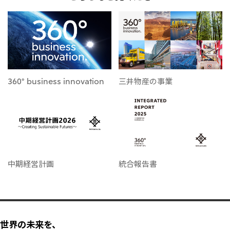
CIS
三井物産モスクワ有限会社
アジア
アジア・大洋州三井物産株式会社
360° business innovation
三井物産の事業
タイ国三井物産株式会社
インドネシア 三井物産株式会社
韓国三井物産株式会社
三井物産（中国）有限公司
三井物産（上海）貿易有限公司
中期経営計画
統合報告書
三井物産（広東）貿易有限公司
三井物産（香港）有限公司
台湾三井物産股份有限公司
世界の未来を、