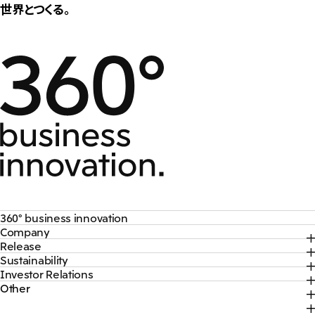
世界とつくる。
大洋州
豪州三井物産株式会社
360° business innovation
Company
トップ
Release
トップ
三井物産ブランド・プロジェクト
Sustainability
トップ
社長メッセージ
ソーシャルメディア公式アカウント一覧​
Investor Relations
トップ
2026年
三井物産について
コンテンツ一覧
Other
トップ
サステナビリティ最新情報
2025年
三井物産の事業
採用情報
IR最新情報
トップコミットメント
2024年