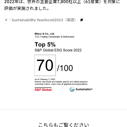
2022年は、世界の主要企業7,800社以上（61産業）を対象に
北米
評価が実施されました。
決算短信・決算情報
統合報告書
米国三井物産株式会社
サステナビリティレポー
統合報告書
2026.8.4
適時開示
ト
＊：Sustainability Yearbook2023（英語）
カナダ三井物産株式会社
2027年3月期第1四半期決算
中南米
2026.8.4
2027年3月期第1四半期決算説明会を開催しました
メキシコ三井物産有限会社
チリ三井物産有限会社
ブラジル三井物産株式会社
2026.8.4
適時開示
従業員向け株式報酬制度の継続
欧州
欧州三井物産株式会社
2026.8.4
適時開示
ドイツ三井物産有限会社
2027年3月期第1四半期決算
ベネルックス三井物産株式会社
イタリア三井物産株式会社
こちらもご覧ください