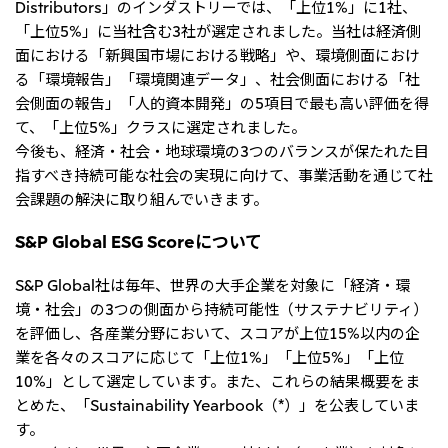
Distributors」のインダストリーでは、「上位1%」に1社、
リーダーシップチーム・役員一覧
サステナビリティ
重要なお知らせ
「上位5%」に当社含む3社が選定されました。当社は経済側
国内・海外拠点
トピックス
モロッコで、世界で、タン
八代 侑輝
事業本部紹介
面における「新興国市場における戦略」や、環境側面におけ
2026年
パク質バリューチェーン
トップ
コーポレート・ガバナンス
2025年
る「環境報告」「環境関連データ」、社会側面における「社
を
サステナビリティ最新情報
三井物産のDX
2024年
投資家情報
トップコミットメント
会側面の報告」「人的資本開発」の5項目で最も高い評価を得
三井物産の人材マネジメント
2023年
サステナビリティ経営
ライブラリー
て、「上位5%」クラスに選定されました。
2022年
Environment
トップ
今後も、経済・社会・地球環境の3つのバランスが保たれた目
2021年
Social
IR最新情報
2020年
指すべき持続可能な社会の実現に向けて、事業活動を通じて社
Governance
Careers
経営方針・戦略
2019年
マテリアリティ
会課題の解決に取り組んでいきます。
財務・業績情報
2018年
イニシアティブへの参画
IR資料室
トップ
三井物産の人材マネジメント
S&P Global ESG Scoreについて
IR説明会
三井物産について
すべては、志からはじま
三井物産の森
個人株主・投資家の皆様へ
Network Website
採用情報
る。
社会貢献活動
株主・株式基本情報
S&P Global社は毎年、世界の大手企業を対象に「経済・環
本店新卒採用・キャリア採用
ライブラリー
会社案内
会社紹介映像
IRカレンダー
グループ会社採用情報
境・社会」の3つの側面から持続可能性（サステナビリティ）
2026.8.4
適時開示
「三井物産の森」LEAPアプローチ
トップ
IRサポート
TCFDに基づく情報開示
を評価し、各産業分野において、スコアが上位15%以内の企
従業員向け株式報酬制度の継続
Social Media
業を各々のスコアに応じて「上位1%」「上位5%」「上位
日本
10%」として選定しています。また、これらの結果概要をま
Instagram
Twitter
Facebook
LinkedIn
Youtube
とめた、「Sustainability Yearbook（*）」を公表していま
2026.8.4
リリース
三井物産株式会社（本店）
す。
令和8年熊本地震被害に対する支援について