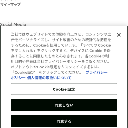
個人株主・投資家の皆様へ
マテリアリティ
サイトマップ
株主・株式基本情報
イニシアティブへの参画
IRカレンダー
三井物産の人材マネジメント
IRサポート
三井物産の森
Social Media
社会貢献活動
ライブラリー
当社ではウェブサイトでの体験を向上させ、コンテンツや広
Instagram
Twitter
Facebook
LinkedIn
Youtube
「三井物産の森」LEAPアプローチ
告をパーソナライズし、サイト改善のための統計的な把握を
するために、Cookieを使用しています。「すべての Cookie
TCFDに基づく情報開示
を受け入れる」をクリックすると、デバイスに Cookie を保
存することに同意したものとみなされます。各Cookieの利
ご利用条件
用目的や詳細は当社プライバシーポリシーをご覧ください。
推奨環境
オプトアウトやCookie設定をカスタマイズするには、
個人情報保護方針
「Cookie設定」をクリックしてください。
プライバシー
情報セキュリティ方針
ポリシー
個人情報の取扱いについて
ソーシャルメディア利用規約
お問い合わせ
Cookie 設定
同意しない
Copyright©1996-2026Mitsui&Co.,Ltd.
AllRightsReserved.
同意する