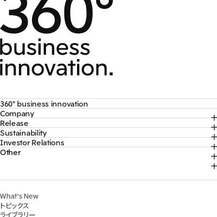
大洋州
豪州三井物産株式会社
360° business innovation
Company
トップ
Release
トップ
三井物産ブランド・プロジェクト
Sustainability
トップ
社長メッセージ
ソーシャルメディア公式アカウント一覧​
Investor Relations
トップ
2026年
三井物産について
コンテンツ一覧
Other
トップ
サステナビリティ最新情報
2025年
三井物産の事業
採用情報
IR最新情報
トップコミットメント
2024年
脱炭素ソリューションサイト
経営方針・戦略
サステナビリティ経営
2023年
株式会社三井物産戦略研究所
財務・業績情報
Environment
2022年
三井グループ350周年記念事業サイト
What's New
IR資料室
Social
トピックス
IR説明会
Governance
ライブラリー