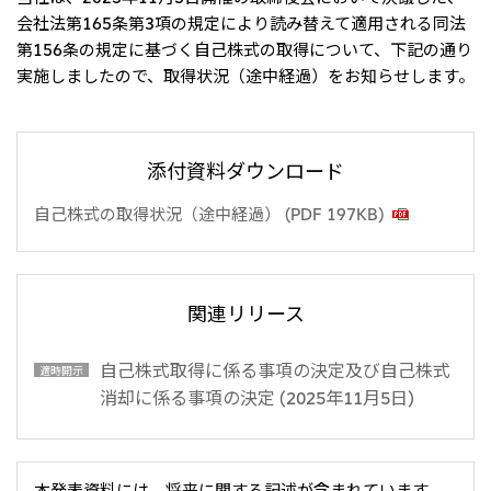
リーダーシップチーム・役員一覧
サステナビリティ
重要なお知らせ
会社法第165条第3項の規定により読み替えて適用される同法
国内・海外拠点
トピックス
モロッコで、世界で、タン
八代 侑輝
第156条の規定に基づく自己株式の取得について、下記の通り
事業本部紹介
2026年
パク質バリューチェーン
トップ
実施しましたので、取得状況（途中経過）をお知らせします。
コーポレート・ガバナンス
2025年
を
サステナビリティ最新情報
三井物産のDX
2024年
投資家情報
トップコミットメント
三井物産の人材マネジメント
2023年
サステナビリティ経営
ライブラリー
2022年
Environment
トップ
2021年
添付資料ダウンロード
Social
IR最新情報
2020年
Governance
Careers
経営方針・戦略
2019年
自己株式の取得状況（途中経過） (PDF 197KB)
マテリアリティ
財務・業績情報
2018年
イニシアティブへの参画
IR資料室
トップ
三井物産の人材マネジメント
IR説明会
三井物産について
すべては、志からはじま
三井物産の森
個人株主・投資家の皆様へ
Network Website
採用情報
る。
社会貢献活動
株主・株式基本情報
関連リリース
本店新卒採用・キャリア採用
ライブラリー
会社案内
会社紹介映像
IRカレンダー
グループ会社採用情報
2026.8.4
適時開示
「三井物産の森」LEAPアプローチ
トップ
IRサポート
TCFDに基づく情報開示
従業員向け株式報酬制度の継続
自己株式取得に係る事項の決定及び自己株式
適時開示
Social Media
消却に係る事項の決定 (2025年11月5日)
日本
Instagram
Twitter
Facebook
LinkedIn
Youtube
2026.8.4
リリース
三井物産株式会社（本店）
令和8年熊本地震被害に対する支援について
本発表資料には、将来に関する記述が含まれています。