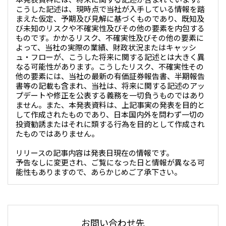
北米
こうした記述は、現時点で当社が入手している情報を踏
まえた仮定、予期及び見解に基づくものであり、既知及
決算短信・決算情報
統合報告書
米国三井物産株式会社
サステナビリティレポー
統合報告書
2026.8.4
適時開示
び未知のリスクや不確実性及びその他の要素を内包する
ト
ものです。かかるリスク、不確実性及びその他の要素に
カナダ三井物産株式会社
2027年3月期第1四半期決算
よって、当社の実際の業績、財政状況またはキャッシ
ュ・フローが、こうした将来に関する記述とは大きく異
なる可能性があります。こうしたリスク、不確実性その
中南米
2026.8.4
他の要素には、当社の最新の有価証券報告書、半期報告
2027年3月期第1四半期決算説明会を開催しました
メキシコ三井物産有限会社
書等の記載も含まれ、当社は、将来に関する記述のアッ
プデートや修正を公表する義務を一切負うものではあり
チリ三井物産有限会社
ません。また、本発表資料は、上記事実の発表を目的と
して作成されたものであり、日本国内外を問わず一切の
ブラジル三井物産株式会社
2026.8.4
適時開示
投資勧誘またはそれに類する行為を目的として作成され
従業員向け株式報酬制度の継続
たものではありません。
欧州
リリースの記事内容は発表日現在の情報です。
欧州三井物産株式会社
予告なしに変更され、ご覧になった日と情報が異なる可
2026.8.4
適時開示
能性もありますので、あらかじめご了承下さい。
ドイツ三井物産有限会社
2027年3月期第1四半期決算
ベネルックス三井物産株式会社
イタリア三井物産株式会社
お問い合わせ先