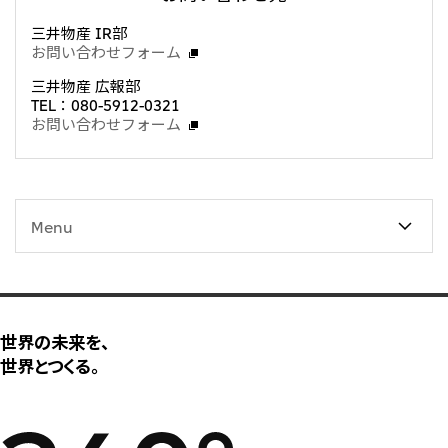
CIS
三井物産 IR部
お問い合わせフォーム
三井物産モスクワ有限会社
三井物産 広報部
TEL：080-5912-0321
アジア
お問い合わせフォーム
アジア・大洋州三井物産株式会社
タイ国三井物産株式会社
インドネシア 三井物産株式会社
Menu
韓国三井物産株式会社
三井物産（中国）有限公司
三井物産（上海）貿易有限公司
世界の未来を、
三井物産（広東）貿易有限公司
世界とつくる。
三井物産（香港）有限公司
台湾三井物産股份有限公司