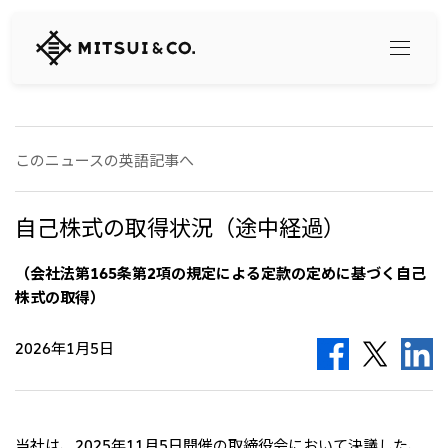
三
井
物
産
株
式
Search
会
このニュースの英語記事へ
社
360° business innovation
自己株式の取得状況（途中経過）
トップ
（会社法第165条第2項の規定による定款の定めに基づく自己
三井物産ブランド・プロジェクト
会社情報
株式の取得）
ソーシャルメディア公式アカウント一覧​
コンテンツ一覧
トップ
2026年1月5日
社長メッセージ
リリース
三井物産について
三井物産の事業
会社概要
トップ
経営理念
当社は、2025年11月5日開催の取締役会において決議した、
What's New