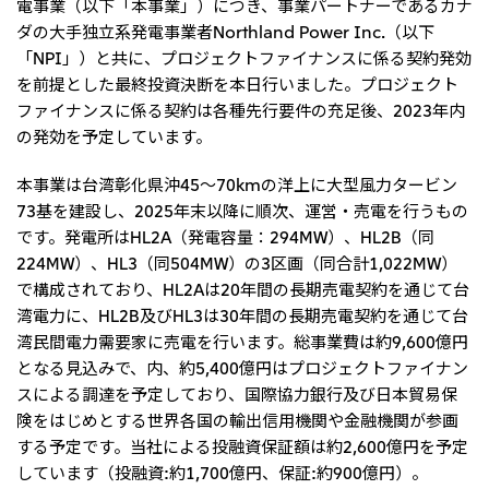
電事業（以下「本事業」）につき、事業パートナーであるカナ
リーダーシップチーム・役員一覧
サステナビリティ
重要なお知らせ
ダの大手独立系発電事業者Northland Power Inc.（以下
国内・海外拠点
トピックス
モロッコで、世界で、タン
八代 侑輝
事業本部紹介
「NPI」）と共に、プロジェクトファイナンスに係る契約発効
2026年
パク質バリューチェーン
トップ
コーポレート・ガバナンス
2025年
を前提とした最終投資決断を本日行いました。プロジェクト
を
サステナビリティ最新情報
三井物産のDX
2024年
投資家情報
ファイナンスに係る契約は各種先行要件の充足後、2023年内
トップコミットメント
三井物産の人材マネジメント
2023年
サステナビリティ経営
の発効を予定しています。
ライブラリー
2022年
Environment
トップ
2021年
Social
IR最新情報
本事業は台湾彰化県沖45～70kmの洋上に大型風力タービン
2020年
Governance
Careers
経営方針・戦略
2019年
73基を建設し、2025年末以降に順次、運営・売電を行うもの
マテリアリティ
財務・業績情報
2018年
イニシアティブへの参画
です。発電所はHL2A（発電容量：294MW）、HL2B（同
IR資料室
トップ
三井物産の人材マネジメント
224MW）、HL3（同504MW）の3区画（同合計1,022MW）
IR説明会
三井物産について
すべては、志からはじま
三井物産の森
個人株主・投資家の皆様へ
Network Website
で構成されており、HL2Aは20年間の長期売電契約を通じて台
採用情報
る。
社会貢献活動
株主・株式基本情報
本店新卒採用・キャリア採用
湾電力に、HL2B及びHL3は30年間の長期売電契約を通じて台
ライブラリー
会社案内
会社紹介映像
IRカレンダー
グループ会社採用情報
2026.8.4
適時開示
「三井物産の森」LEAPアプローチ
湾民間電力需要家に売電を行います。総事業費は約9,600億円
トップ
IRサポート
TCFDに基づく情報開示
従業員向け株式報酬制度の継続
となる見込みで、内、約5,400億円はプロジェクトファイナン
Social Media
スによる調達を予定しており、国際協力銀行及び日本貿易保
日本
険をはじめとする世界各国の輸出信用機関や金融機関が参画
Instagram
Twitter
Facebook
LinkedIn
Youtube
2026.8.4
リリース
三井物産株式会社（本店）
する予定です。当社による投融資保証額は約2,600億円を予定
令和8年熊本地震被害に対する支援について
しています（投融資:約1,700億円、保証:約900億円）。