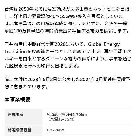
北米
台湾は2050年までに温室効果ガス排出量のネットゼロを目指
決算短信・決算情報
統合報告書
米国三井物産株式会社
サステナビリティレポー
統合報告書
し、洋上風力発電設備40～55GWの導入を目標としていま
2026.8.4
適時開示
ト
す。本事業はこの目標の達成に寄与すると共に、台湾の一般
カナダ三井物産株式会社
2027年3月期第1四半期決算
家庭100万世帯超の年間消費量に相当する電力を供給します。
中南米
2026.8.4
三井物産は中期経営計画2026において、Global Energy
2027年3月期第1四半期決算説明会を開催しました
メキシコ三井物産有限会社
Transitionを攻め筋の一つとして定めています。再生可能エネ
ルギーを由来とするクリーンな電力の供給により、事業を通じ
チリ三井物産有限会社
た脱炭素社会への移行を目指します。
ブラジル三井物産株式会社
2026.8.4
適時開示
従業員向け株式報酬制度の継続
尚、本件は2023年5月2日に公表した2024年3月期連結業績予
想に含まれています。
欧州
欧州三井物産株式会社
本事業概要
2026.8.4
適時開示
ドイツ三井物産有限会社
2027年3月期第1四半期決算
建設場所
台湾彰化県沖45-70km
ベネルックス三井物産株式会社
（水深35-55m）
イタリア三井物産株式会社
発電設備容量
1,022MW