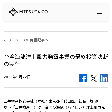
三
井
物
産
株
式
Search
会
このニュースの英語記事へ
社
360° business innovation
台湾海龍洋上風力発電事業の最終投資決断
の実行
トップ
三井物産ブランド・プロジェクト
会社情報
ソーシャルメディア公式アカウント一覧​
2023年9月22日
コンテンツ一覧
トップ
社長メッセージ
リリース
三井物産について
三井物産の事業
三井物産株式会社（本社：東京都千代田区、社長：堀 健一、
会社概要
以下「三井物産」）は、台湾の海龍（ハイロン）洋上風力発
トップ
経営理念
What's New