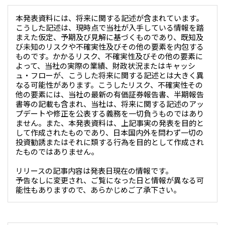
大洋州
本発表資料には、将来に関する記述が含まれています。
こうした記述は、現時点で当社が入手している情報を踏
豪州三井物産株式会社
まえた仮定、予期及び見解に基づくものであり、既知及
び未知のリスクや不確実性及びその他の要素を内包する
ものです。かかるリスク、不確実性及びその他の要素に
よって、当社の実際の業績、財政状況またはキャッシ
ュ・フローが、こうした将来に関する記述とは大きく異
なる可能性があります。こうしたリスク、不確実性その
他の要素には、当社の最新の有価証券報告書、半期報告
書等の記載も含まれ、当社は、将来に関する記述のアッ
プデートや修正を公表する義務を一切負うものではあり
ません。また、本発表資料は、上記事実の発表を目的と
して作成されたものであり、日本国内外を問わず一切の
投資勧誘またはそれに類する行為を目的として作成され
たものではありません。
リリースの記事内容は発表日現在の情報です。
予告なしに変更され、ご覧になった日と情報が異なる可
能性もありますので、あらかじめご了承下さい。