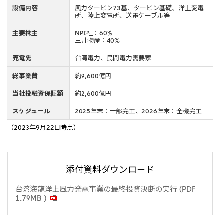
設備内容
風力タービン73基、タービン基礎、洋上変電
CIS
所、陸上変電所、送電ケーブル等
三井物産モスクワ有限会社
主要株主
NPI社：60%
三井物産：40%
アジア
売電先
台湾電力、民間電力需要家
アジア・大洋州三井物産株式会社
総事業費
約9,600億円
タイ国三井物産株式会社
当社投融資保証額
約2,600億円
インドネシア 三井物産株式会社
スケジュール
2025年末：一部完工、2026年末：全機完工
韓国三井物産株式会社
（2023年9月22日時点）
三井物産（中国）有限公司
三井物産（上海）貿易有限公司
添付資料ダウンロード
三井物産（広東）貿易有限公司
三井物産（香港）有限公司
台湾海龍洋上風力発電事業の最終投資決断の実行 (PDF
1.79MB )
台湾三井物産股份有限公司