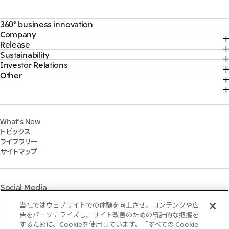
360° business innovation
Company
トップ
Release
トップ
三井物産ブランド・プロジェクト
Sustainability
トップ
社長メッセージ
ソーシャルメディア公式アカウント一覧​
Investor Relations
トップ
2026年
三井物産について
コンテンツ一覧
Other
トップ
サステナビリティ最新情報
2025年
三井物産の事業
採用情報
IR最新情報
トップコミットメント
2024年
脱炭素ソリューションサイト
経営方針・戦略
サステナビリティ経営
2023年
株式会社三井物産戦略研究所
財務・業績情報
Environment
2022年
三井グループ350周年記念事業サイト
What's New
IR資料室
Social
トピックス
IR説明会
Governance
ライブラリー
個人株主・投資家の皆様へ
マテリアリティ
サイトマップ
株主・株式基本情報
イニシアティブへの参画
IRカレンダー
三井物産の人材マネジメント
IRサポート
三井物産の森
Social Media
社会貢献活動
ライブラリー
当社ではウェブサイトでの体験を向上させ、コンテンツや広
Instagram
Twitter
Facebook
LinkedIn
Youtube
「三井物産の森」LEAPアプローチ
告をパーソナライズし、サイト改善のための統計的な把握を
するために、Cookieを使用しています。「すべての Cookie
TCFDに基づく情報開示