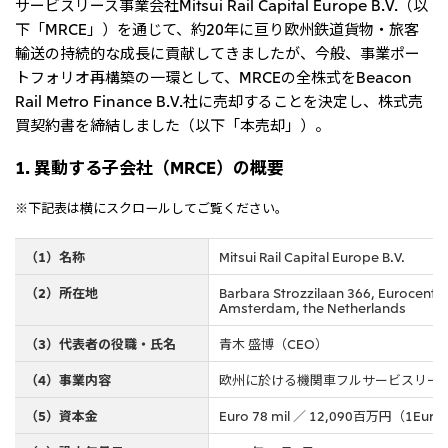
サービスリース事業会社Mitsui Rail Capital Europe B.V.（以
リーダーシップチーム・役員一覧
サステナビリティ
重要なお知らせ
下「MRCE」）を通じて、約20年に亘り欧州鉄道貨物・旅客
国内・海外拠点
トピックス
モロッコで、世界で、タン
八代 侑輝
事業本部紹介
輸送の持続的な成長に貢献してきましたが、今般、事業ポー
2026年
パク質バリューチェーン
トップ
コーポレート・ガバナンス
2025年
トフォリオ再構築の一環として、MRCEの全株式をBeacon
を
サステナビリティ最新情報
三井物産のDX
2024年
投資家情報
Rail Metro Finance B.V.社に売却することを決定し、株式売
トップコミットメント
三井物産の人材マネジメント
2023年
サステナビリティ経営
買契約書を締結しました（以下「本売却」）。
ライブラリー
2022年
Environment
トップ
2021年
Social
IR最新情報
1. 異動する子会社（MRCE）の概要
2020年
Governance
Careers
経営方針・戦略
2019年
マテリアリティ
財務・業績情報
2018年
※下記表は横にスクロールしてご覧ください。
イニシアティブへの参画
IR資料室
トップ
三井物産の人材マネジメント
IR説明会
三井物産について
すべては、志からはじま
三井物産の森
（1）名称
Mitsui Rail Capital Europe B.V.
個人株主・投資家の皆様へ
Network Website
採用情報
る。
社会貢献活動
株主・株式基本情報
本店新卒採用・キャリア採用
ライブラリー
（2）所在地
Barbara Strozzilaan 366, Eurocenter
会社案内
会社紹介映像
IRカレンダー
グループ会社採用情報
2026.8.4
適時開示
Amsterdam, the Netherlands
「三井物産の森」LEAPアプローチ
トップ
IRサポート
TCFDに基づく情報開示
従業員向け株式報酬制度の継続
Social Media
（3）代表者の役職・氏名
青木 盛博（CEO）
日本
（4）事業内容
欧州に於ける機関車フルサービスリース
Instagram
Twitter
Facebook
LinkedIn
Youtube
2026.8.4
リリース
三井物産株式会社（本店）
（5）資本金
Euro 78 mil ／ 12,090百万円（1E
令和8年熊本地震被害に対する支援について