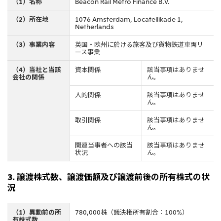
（1）名称
Beacon Rail Metro Finance B.V.
CIS
（2）所在地
1076 Amsterdam, Locatellikade 1,
Netherlands
三井物産モスクワ有限会社
（3）事業内容
英国・欧州に於ける旅客及び貨物鉄道車両リ
ース事業
アジア
（4）当社と当該
資本関係
該当事項はありませ
アジア・大洋州三井物産株式会社
会社の関係
ん。
タイ国三井物産株式会社
人的関係
該当事項はありませ
ん。
インドネシア 三井物産株式会社
取引関係
該当事項はありませ
韓国三井物産株式会社
ん。
三井物産（中国）有限公司
関連当事者への該当
該当事項はありませ
状況
ん。
三井物産（上海）貿易有限公司
三井物産（広東）貿易有限公司
3. 譲渡株式数、譲渡価額及び譲渡前後の所有株式の状
況
三井物産（香港）有限公司
台湾三井物産股份有限公司
（1）異動前の所
780,000株（議決権所有割合：100%）
有株式数