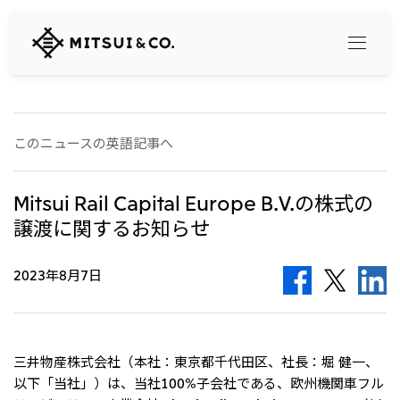
三
井
物
産
株
式
Search
会
このニュースの英語記事へ
社
360° business innovation
Mitsui Rail Capital Europe B.V.の株式の
譲渡に関するお知らせ
トップ
三井物産ブランド・プロジェクト
会社情報
ソーシャルメディア公式アカウント一覧​
2023年8月7日
コンテンツ一覧
トップ
社長メッセージ
リリース
三井物産について
三井物産の事業
三井物産株式会社（本社：東京都千代田区、社長：堀 健一、
会社概要
以下「当社」）は、当社100%子会社である、欧州機関車フル
トップ
経営理念
What's New