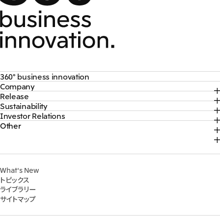
360° business innovation
Company
トップ
Release
トップ
三井物産ブランド・プロジェクト
Sustainability
トップ
社長メッセージ
ソーシャルメディア公式アカウント一覧​
Investor Relations
トップ
2026年
三井物産について
コンテンツ一覧
Other
トップ
サステナビリティ最新情報
2025年
三井物産の事業
採用情報
IR最新情報
トップコミットメント
2024年
脱炭素ソリューションサイト
経営方針・戦略
サステナビリティ経営
2023年
株式会社三井物産戦略研究所
財務・業績情報
Environment
2022年
三井グループ350周年記念事業サイト
What's New
IR資料室
Social
トピックス
IR説明会
Governance
ライブラリー
個人株主・投資家の皆様へ
マテリアリティ
サイトマップ
株主・株式基本情報
イニシアティブへの参画
IRカレンダー
三井物産の人材マネジメント