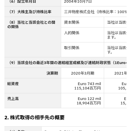
（6）設立年月日
2004年10月7日
北米
決算短信・決算情報
統合報告書
（7）大株主及び持株比率
三井物産株式会社（持株比率：100%
米国三井物産株式会社
サステナビリティレポー
統合報告書
2026.8.4
適時開示
ト
（8）当社と当該会社との間
資本関係
当社は当該会
カナダ三井物産株式会社
2027年3月期第1四半期決算
の関係
人的関係
当社は当該会
ます。
中南米
2026.8.4
2027年3月期第1四半期決算説明会を開催しました
取引関係
当社は当該会
メキシコ三井物産有限会社
す。
チリ三井物産有限会社
（9）当該会社の最近3年間の連結経営成績及び連結財政状態（1Euro=1
ブラジル三井物産株式会社
2026.8.4
適時開示
決算期
2020年3月期
2021年
従業員向け株式報酬制度の継続
総資産
Euro 743 mil
Euro
欧州
115,104百万円
105,
欧州三井物産株式会社
2026.8.4
適時開示
売上高
Euro 122 mil
Eur
18,904百万円
15,
ドイツ三井物産有限会社
2027年3月期第1四半期決算
ベネルックス三井物産株式会社
2. 株式取得の相手先の概要
イタリア三井物産株式会社