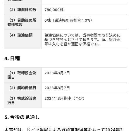
大洋州
（2）譲渡株式数
780,000株
豪州三井物産株式会社
（3）異動後の所
0株（議決権所有割合：0%）
有株式数
（4）譲渡価額
譲渡価額については、当事者間の取り決めに
基づき非開示とさせて頂きます。尚、譲渡価
額は入札を経た適正な価格です。
4. 日程
（1）取締役会決
2023年8月7日
議日
（2）契約締結日
2023年8月7日
（3）株式譲渡実
2024年3月期中（予定）
行日
5. 今後の見通し
本売却は、ドイツ当局による許認可取得等をもって2024年3