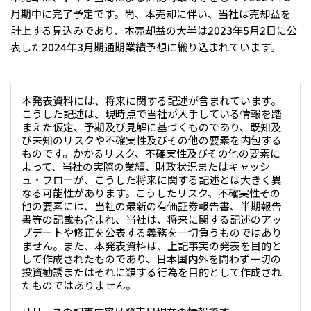
月期中に完了予定です。尚、本売却に伴い、当社は売却益を
計上する見込みであり、本売却益の大半は2023年5月2日に公
表した2024年3月期通期業績予想に織り込まれています。
本発表資料には、将来に関する記述が含まれています。
こうした記述は、現時点で当社が入手している情報を踏
まえた仮定、予期及び見解に基づくものであり、既知及
び未知のリスクや不確実性及びその他の要素を内包する
ものです。かかるリスク、不確実性及びその他の要素に
よって、当社の実際の業績、財政状況またはキャッシ
ュ・フローが、こうした将来に関する記述とは大きく異
なる可能性があります。こうしたリスク、不確実性その
他の要素には、当社の最新の有価証券報告書、半期報告
書等の記載も含まれ、当社は、将来に関する記述のアッ
プデートや修正を公表する義務を一切負うものではあり
ません。また、本発表資料は、上記事実の発表を目的と
して作成されたものであり、日本国内外を問わず一切の
投資勧誘またはそれに類する行為を目的として作成され
たものではありません。
リリースの記事内容は発表日現在の情報です。