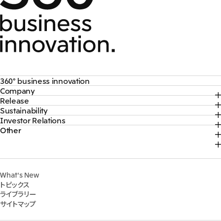
360° business innovation
Company
トップ
Release
トップ
三井物産ブランド・プロジェクト
Sustainability
トップ
社長メッセージ
ソーシャルメディア公式アカウント一覧​
Investor Relations
トップ
2026年
三井物産について
コンテンツ一覧
Other
トップ
サステナビリティ最新情報
2025年
三井物産の事業
採用情報
IR最新情報
トップコミットメント
2024年
脱炭素ソリューションサイト
経営方針・戦略
サステナビリティ経営
2023年
株式会社三井物産戦略研究所
財務・業績情報
Environment
2022年
三井グループ350周年記念事業サイト
What's New
IR資料室
Social
トピックス
IR説明会
Governance
ライブラリー
個人株主・投資家の皆様へ
マテリアリティ
サイトマップ
株主・株式基本情報
イニシアティブへの参画
IRカレンダー
三井物産の人材マネジメント