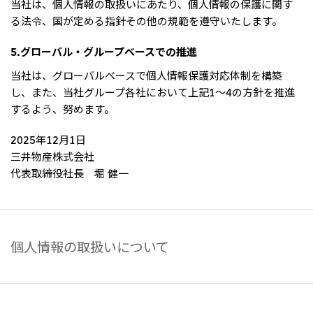
当社は、個人情報の取扱いにあたり、個人情報の保護に関す
北米
る法令、国が定める指針その他の規範を遵守いたします。
決算短信・決算情報
統合報告書
米国三井物産株式会社
サステナビリティレポー
統合報告書
2026.8.4
適時開示
ト
5.グローバル・グループベースでの推進
カナダ三井物産株式会社
2027年3月期第1四半期決算
当社は、グローバルベースで個人情報保護対応体制を構築
し、また、当社グループ各社において上記1～4の方針を推進
中南米
2026.8.4
するよう、努めます。
2027年3月期第1四半期決算説明会を開催しました
メキシコ三井物産有限会社
2025年12月1日
チリ三井物産有限会社
三井物産株式会社
ブラジル三井物産株式会社
2026.8.4
適時開示
代表取締役社長 堀 健一
従業員向け株式報酬制度の継続
欧州
欧州三井物産株式会社
2026.8.4
適時開示
個人情報の取扱いについて
ドイツ三井物産有限会社
2027年3月期第1四半期決算
ベネルックス三井物産株式会社
イタリア三井物産株式会社