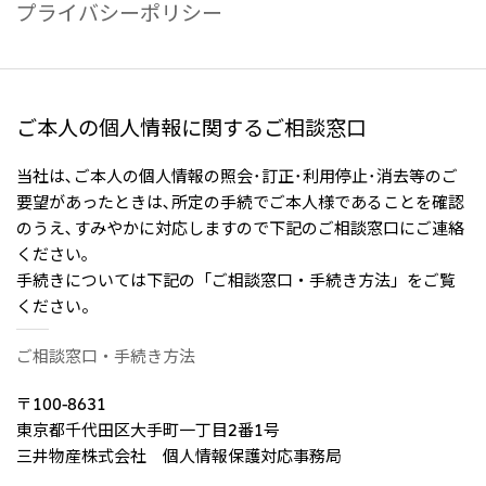
プライバシーポリシー
CIS
三井物産モスクワ有限会社
ご本人の個人情報に関するご相談窓口
アジア
アジア・大洋州三井物産株式会社
当社は､ご本人の個人情報の照会･訂正･利用停止･消去等のご
タイ国三井物産株式会社
要望があったときは､所定の手続でご本人様であることを確認
のうえ､すみやかに対応しますので下記のご相談窓口にご連絡
インドネシア 三井物産株式会社
ください｡
韓国三井物産株式会社
手続きについては下記の「ご相談窓口・手続き方法」をご覧
ください。
三井物産（中国）有限公司
三井物産（上海）貿易有限公司
ご相談窓口・手続き方法
三井物産（広東）貿易有限公司
〒100-8631
三井物産（香港）有限公司
東京都千代田区大手町一丁目2番1号
台湾三井物産股份有限公司
三井物産株式会社 個人情報保護対応事務局