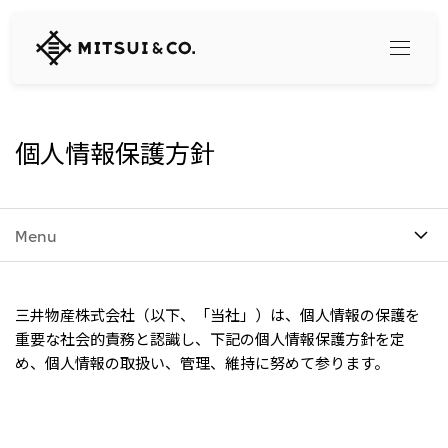
三
井
物
産
株
式
Search
個人情報保護方針
会
社
360° business innovation
Menu
トップ
三井物産ブランド・プロジェクト
会社情報
ソーシャルメディア公式アカウント一覧​
三井物産株式会社（以下、「当社」）は、個人情報の保護を
コンテンツ一覧
重要な社会的責務と認識し、下記の個人情報保護方針を定
トップ
め、個人情報の取扱い、管理、維持に努めて参ります。
社長メッセージ
リリース
三井物産について
三井物産の事業
会社概要
トップ
経営理念
What's New