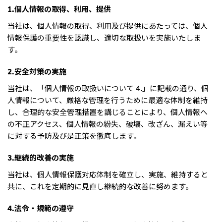
リーダーシップチーム・役員一覧
サステナビリティ
1.個人情報の取得、利用、提供
重要なお知らせ
国内・海外拠点
トピックス
モロッコで、世界で、タン
八代 侑輝
事業本部紹介
当社は、個人情報の取得、利用及び提供にあたっては、個人
2026年
パク質バリューチェーン
トップ
コーポレート・ガバナンス
情報保護の重要性を認識し、適切な取扱いを実施いたしま
2025年
を
サステナビリティ最新情報
三井物産のDX
2024年
投資家情報
す。
トップコミットメント
三井物産の人材マネジメント
2023年
サステナビリティ経営
ライブラリー
2022年
Environment
2.安全対策の実施
トップ
2021年
Social
IR最新情報
2020年
当社は、「個人情報の取扱いについて 4.」に記載の通り、個
Governance
Careers
経営方針・戦略
2019年
マテリアリティ
人情報について、厳格な管理を行うために最適な体制を維持
財務・業績情報
2018年
イニシアティブへの参画
IR資料室
し、合理的な安全管理措置を講じることにより、個人情報へ
トップ
三井物産の人材マネジメント
IR説明会
三井物産について
の不正アクセス、個人情報の紛失、破壊、改ざん、漏えい等
すべては、志からはじま
三井物産の森
個人株主・投資家の皆様へ
Network Website
採用情報
る。
社会貢献活動
に対する予防及び是正策を徹底します。
株主・株式基本情報
本店新卒採用・キャリア採用
ライブラリー
会社案内
会社紹介映像
IRカレンダー
グループ会社採用情報
2026.8.4
適時開示
「三井物産の森」LEAPアプローチ
トップ
IRサポート
3.継続的改善の実施
TCFDに基づく情報開示
従業員向け株式報酬制度の継続
Social Media
当社は、個人情報保護対応体制を確立し、実施、維持すると
日本
共に、これを定期的に見直し継続的な改善に努めます。
Instagram
Twitter
Facebook
LinkedIn
Youtube
2026.8.4
リリース
三井物産株式会社（本店）
4.法令・規範の遵守
令和8年熊本地震被害に対する支援について