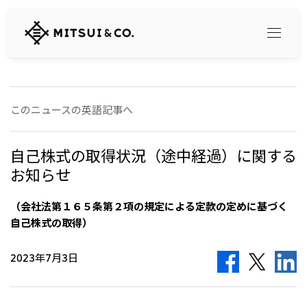
三
井
物
産
株
式
Search
会
このニュースの英語記事へ
社
360° business innovation
自己株式の取得状況（途中経過）に関する
お知らせ
トップ
三井物産ブランド・プロジェクト
会社情報
（会社法第１６５条第２項の規定による定款の定めに基づく
ソーシャルメディア公式アカウント一覧​
コンテンツ一覧
自己株式の取得）
トップ
社長メッセージ
2023年7月3日
リリース
三井物産について
三井物産の事業
会社概要
トップ
経営理念
What's New