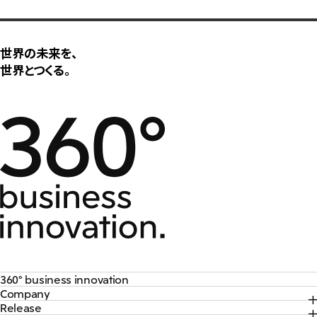
大洋州
豪州三井物産株式会社
世界の未来を、
世界とつくる。
360° business innovation
Company
トップ
Release
トップ
三井物産ブランド・プロジェクト