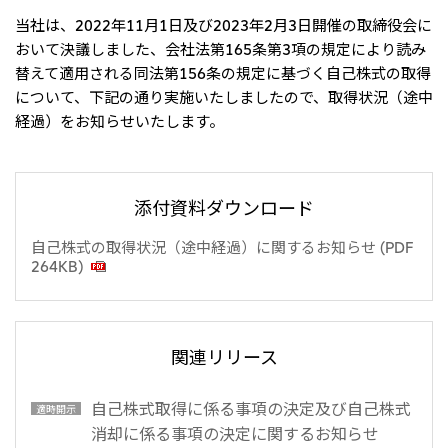
リーダーシップチーム・役員一覧
サステナビリティ
重要なお知らせ
当社は、2022年11月1日及び2023年2月3日開催の取締役会に
国内・海外拠点
トピックス
モロッコで、世界で、タン
八代 侑輝
おいて決議しました、会社法第165条第3項の規定により読み
事業本部紹介
2026年
パク質バリューチェーン
トップ
コーポレート・ガバナンス
替えて適用される同法第156条の規定に基づく自己株式の取得
2025年
を
サステナビリティ最新情報
三井物産のDX
2024年
投資家情報
について、下記の通り実施いたしましたので、取得状況（途中
トップコミットメント
三井物産の人材マネジメント
2023年
経過）をお知らせいたします。
サステナビリティ経営
ライブラリー
2022年
Environment
トップ
2021年
Social
IR最新情報
2020年
Governance
Careers
経営方針・戦略
2019年
マテリアリティ
財務・業績情報
添付資料ダウンロード
2018年
イニシアティブへの参画
IR資料室
トップ
三井物産の人材マネジメント
IR説明会
自己株式の取得状況（途中経過）に関するお知らせ (PDF
三井物産について
すべては、志からはじま
三井物産の森
個人株主・投資家の皆様へ
Network Website
264KB)
採用情報
る。
社会貢献活動
株主・株式基本情報
本店新卒採用・キャリア採用
ライブラリー
会社案内
会社紹介映像
IRカレンダー
グループ会社採用情報
2026.8.4
適時開示
「三井物産の森」LEAPアプローチ
トップ
IRサポート
TCFDに基づく情報開示
従業員向け株式報酬制度の継続
Social Media
関連リリース
日本
Instagram
Twitter
Facebook
LinkedIn
Youtube
2026.8.4
リリース
三井物産株式会社（本店）
自己株式取得に係る事項の決定及び自己株式
適時開示
令和8年熊本地震被害に対する支援について
消却に係る事項の決定に関するお知らせ