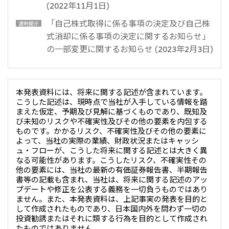
(2022年11月1日)
北米
決算短信・決算情報
統合報告書
「自己株式取得に係る事項の決定及び自己株
米国三井物産株式会社
適時開示
サステナビリティレポー
統合報告書
2026.8.4
適時開示
式消却に係る事項の決定に関するお知らせ」
ト
カナダ三井物産株式会社
2027年3月期第1四半期決算
の一部変更に関するお知らせ (2023年2月3日)
中南米
2026.8.4
2027年3月期第1四半期決算説明会を開催しました
メキシコ三井物産有限会社
本発表資料には、将来に関する記述が含まれています。
こうした記述は、現時点で当社が入手している情報を踏
チリ三井物産有限会社
まえた仮定、予期及び見解に基づくものであり、既知及
ブラジル三井物産株式会社
2026.8.4
適時開示
び未知のリスクや不確実性及びその他の要素を内包する
ものです。かかるリスク、不確実性及びその他の要素に
従業員向け株式報酬制度の継続
よって、当社の実際の業績、財政状況またはキャッシ
欧州
ュ・フローが、こうした将来に関する記述とは大きく異
なる可能性があります。こうしたリスク、不確実性その
欧州三井物産株式会社
2026.8.4
適時開示
他の要素には、当社の最新の有価証券報告書、半期報告
書等の記載も含まれ、当社は、将来に関する記述のアッ
ドイツ三井物産有限会社
2027年3月期第1四半期決算
プデートや修正を公表する義務を一切負うものではあり
ベネルックス三井物産株式会社
ません。また、本発表資料は、上記事実の発表を目的と
して作成されたものであり、日本国内外を問わず一切の
イタリア三井物産株式会社
投資勧誘またはそれに類する行為を目的として作成され
たものではありません。