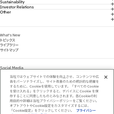
Sustainability
トップ
社長メッセージ
ソーシャルメディア公式アカウント一覧​
Investor Relations
トップ
2026年
三井物産について
コンテンツ一覧
Other
トップ
サステナビリティ最新情報
2025年
三井物産の事業
採用情報
IR最新情報
トップコミットメント
2024年
脱炭素ソリューションサイト
経営方針・戦略
サステナビリティ経営
2023年
株式会社三井物産戦略研究所
財務・業績情報
Environment
2022年
三井グループ350周年記念事業サイト
What's New
IR資料室
Social
トピックス
IR説明会
Governance
ライブラリー
個人株主・投資家の皆様へ
マテリアリティ
サイトマップ
株主・株式基本情報
イニシアティブへの参画
IRカレンダー
三井物産の人材マネジメント
IRサポート
三井物産の森
Social Media
社会貢献活動
ライブラリー
当社ではウェブサイトでの体験を向上させ、コンテンツや広
Instagram
Twitter
Facebook
LinkedIn
Youtube
「三井物産の森」LEAPアプローチ
告をパーソナライズし、サイト改善のための統計的な把握を
するために、Cookieを使用しています。「すべての Cookie
TCFDに基づく情報開示
を受け入れる」をクリックすると、デバイスに Cookie を保
存することに同意したものとみなされます。各Cookieの利
ご利用条件
用目的や詳細は当社プライバシーポリシーをご覧ください。
推奨環境
オプトアウトやCookie設定をカスタマイズするには、
個人情報保護方針
「Cookie設定」をクリックしてください。
プライバシー