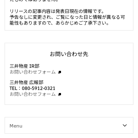
CIS
リリースの記事内容は発表日現在の情報です。
予告なしに変更され、ご覧になった日と情報が異なる可
三井物産モスクワ有限会社
能性もありますので、あらかじめご了承下さい。
アジア
アジア・大洋州三井物産株式会社
お問い合わせ先
タイ国三井物産株式会社
三井物産 IR部
インドネシア 三井物産株式会社
お問い合わせフォーム
韓国三井物産株式会社
三井物産 広報部
三井物産（中国）有限公司
TEL：080-5912-0321
お問い合わせフォーム
三井物産（上海）貿易有限公司
三井物産（広東）貿易有限公司
三井物産（香港）有限公司
Menu
台湾三井物産股份有限公司