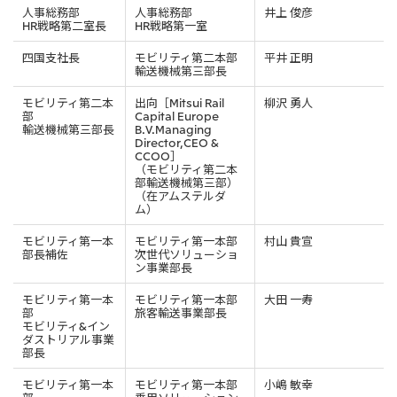
リーダーシップチーム・役員一覧
サステナビリティ
人事総務部
人事総務部
井上 俊彦
重要なお知らせ
HR戦略第二室長
HR戦略第一室
国内・海外拠点
トピックス
モロッコで、世界で、タン
八代 侑輝
事業本部紹介
2026年
パク質バリューチェーン
トップ
四国支社長
モビリティ第二本部
平井 正明
コーポレート・ガバナンス
2025年
を
輸送機械第三部長
サステナビリティ最新情報
三井物産のDX
2024年
投資家情報
トップコミットメント
三井物産の人材マネジメント
2023年
モビリティ第二本
出向［Mitsui Rail
柳沢 勇人
サステナビリティ経営
ライブラリー
部
Capital Europe
2022年
Environment
トップ
輸送機械第三部長
B.V.Managing
2021年
Social
Director,CEO &
IR最新情報
2020年
CCOO］
Governance
Careers
経営方針・戦略
2019年
（モビリティ第二本
マテリアリティ
財務・業績情報
部輸送機械第三部）
2018年
イニシアティブへの参画
IR資料室
（在アムステルダ
トップ
三井物産の人材マネジメント
ム）
IR説明会
三井物産について
すべては、志からはじま
三井物産の森
個人株主・投資家の皆様へ
Network Website
採用情報
る。
社会貢献活動
モビリティ第一本
モビリティ第一本部
村山 貴宣
株主・株式基本情報
本店新卒採用・キャリア採用
部長補佐
次世代ソリューショ
ライブラリー
会社案内
会社紹介映像
IRカレンダー
ン事業部長
グループ会社採用情報
2026.8.4
適時開示
「三井物産の森」LEAPアプローチ
トップ
IRサポート
TCFDに基づく情報開示
従業員向け株式報酬制度の継続
モビリティ第一本
モビリティ第一本部
大田 一寿
Social Media
部
旅客輸送事業部長
モビリティ&イン
日本
ダストリアル事業
Instagram
Twitter
Facebook
LinkedIn
Youtube
部長
2026.8.4
リリース
三井物産株式会社（本店）
令和8年熊本地震被害に対する支援について
モビリティ第一本
モビリティ第一本部
小嶋 敏幸