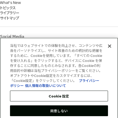
三井グループ350周年記念事業サイト
What's New
IR資料室
Social
トピックス
IR説明会
Governance
ライブラリー
個人株主・投資家の皆様へ
マテリアリティ
サイトマップ
株主・株式基本情報
イニシアティブへの参画
IRカレンダー
三井物産の人材マネジメント
IRサポート
三井物産の森
Social Media
社会貢献活動
ライブラリー
当社ではウェブサイトでの体験を向上させ、コンテンツや広
Instagram
Twitter
Facebook
LinkedIn
Youtube
「三井物産の森」LEAPアプローチ
告をパーソナライズし、サイト改善のための統計的な把握を
するために、Cookieを使用しています。「すべての Cookie
TCFDに基づく情報開示
を受け入れる」をクリックすると、デバイスに Cookie を保
存することに同意したものとみなされます。各Cookieの利
ご利用条件
用目的や詳細は当社プライバシーポリシーをご覧ください。
推奨環境
オプトアウトやCookie設定をカスタマイズするには、
個人情報保護方針
「Cookie設定」をクリックしてください。
プライバシー
情報セキュリティ方針
ポリシー
個人情報の取扱いについて
ソーシャルメディア利用規約
お問い合わせ
Cookie 設定
同意しない
Copyright©1996-2026Mitsui&Co.,Ltd.