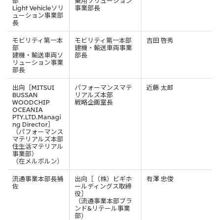
部
乗用ソリューション
北米
Light Vehicleソリ
事業部長
ューション事業部
決算短信・決算情報
統合報告書
米国三井物産株式会社
長
サステナビリティレポー
統合報告書
2026.8.4
適時開示
ト
カナダ三井物産株式会社
2027年3月期第1四半期決算
モビリティ第一本
モビリティ第一本部
吉田 啓秀
部
建機・輸送車両事業
建機・輸送車両ソ
部長
リューション事業
中南米
2026.8.4
部長
2027年3月期第1四半期決算説明会を開催しました
メキシコ三井物産有限会社
出向［MITSUI
パフォーマンスマテ
近藤 太郎
BUSSAN
リアルズ本部
チリ三井物産有限会社
WOODCHIP
戦略企画室長
OCEANIA
ブラジル三井物産株式会社
2026.8.4
適時開示
PTY.LTD.Managi
ng Director］
従業員向け株式報酬制度の継続
（パフォーマンス
マテリアルズ本部
欧州
住生活マテリアル
事業部）
欧州三井物産株式会社
（在メルボルン）
2026.8.4
適時開示
ドイツ三井物産有限会社
2027年3月期第1四半期決算
流通事業本部長補
出向［（株）ビギホ
有澤 忠俊
佐
ールディングス取締
ベネルックス三井物産株式会社
役］
（流通事業本部ブラ
イタリア三井物産株式会社
ンド&リテール事業
部）