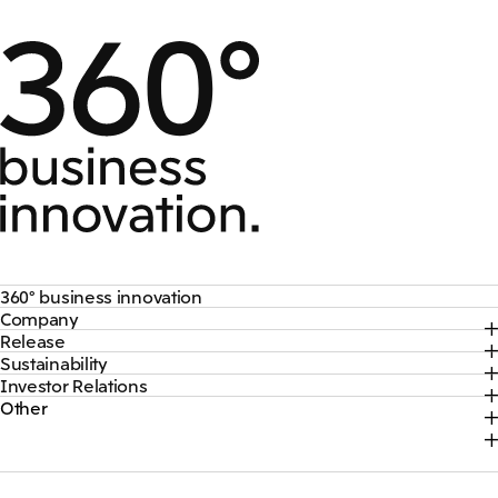
360° business innovation
Company
トップ
Release
トップ
三井物産ブランド・プロジェクト
Sustainability
トップ
社長メッセージ
ソーシャルメディア公式アカウント一覧​
Investor Relations
トップ
2026年
三井物産について
コンテンツ一覧
Other
トップ
サステナビリティ最新情報
2025年
三井物産の事業
採用情報
IR最新情報
トップコミットメント
2024年
脱炭素ソリューションサイト
経営方針・戦略
サステナビリティ経営
2023年
株式会社三井物産戦略研究所
財務・業績情報
Environment
2022年