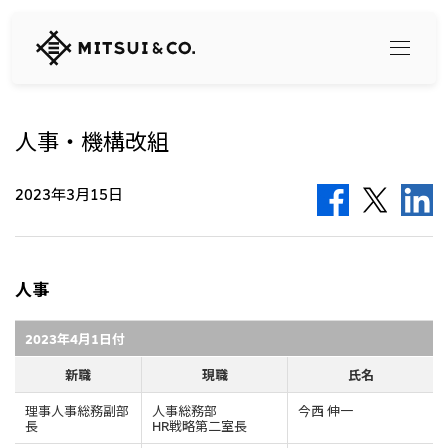
三
井
物
産
株
式
人事・機構改組
Search
会
社
2023年3月15日
360° business innovation
トップ
三井物産ブランド・プロジェクト
人事
会社情報
ソーシャルメディア公式アカウント一覧​
コンテンツ一覧
2023年4月1日付
トップ
社長メッセージ
新職
現職
氏名
リリース
三井物産について
三井物産の事業
理事人事総務副部
人事総務部
今西 伸一
会社概要
長
HR戦略第二室長
トップ
経営理念
What's New