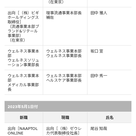
（在東京）
CIS
出向［（株）ビギ
理事流通事業本部長
田中 雅人
ホールディングス
補佐
三井物産モスクワ有限会社
取締役］
（流通事業本部ブ
ランド&リテール
アジア
事業部）
（在東京）
アジア・大洋州三井物産株式会社
ウェルネス事業本
ウェルネス事業本部
坂口 宣
タイ国三井物産株式会社
部
ウェルネス事業部長
ウェルネスソリュ
ーション事業部長
インドネシア 三井物産株式会社
韓国三井物産株式会社
ウェルネス事業本
ウェルネス事業本部
田中 秀一
部
ヘルスケア事業部長
メディカル事業部
三井物産（中国）有限公司
長
三井物産（上海）貿易有限公司
三井物産（広東）貿易有限公司
2023年5月1日付
三井物産（香港）有限公司
新職
現職
氏名
台湾三井物産股份有限公司
出向［NAAPTOL
出向［（株）ゼウレ
尾谷 知哉
ONLINE
カ代表取締役社長］