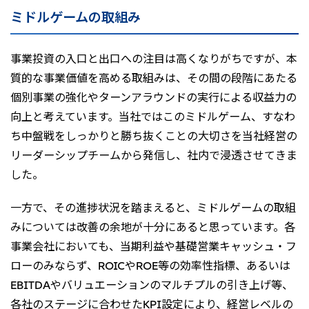
ミドルゲームの取組み
CIS
三井物産モスクワ有限会社
事業投資の入口と出口への注目は高くなりがちですが、本
質的な事業価値を高める取組みは、その間の段階にあたる
アジア
個別事業の強化やターンアラウンドの実行による収益力の
アジア・大洋州三井物産株式会社
向上と考えています。当社ではこのミドルゲーム、すなわ
タイ国三井物産株式会社
ち中盤戦をしっかりと勝ち抜くことの大切さを当社経営の
インドネシア 三井物産株式会社
リーダーシップチームから発信し、社内で浸透させてきま
韓国三井物産株式会社
した。
三井物産（中国）有限公司
一方で、その進捗状況を踏まえると、ミドルゲームの取組
三井物産（上海）貿易有限公司
みについては改善の余地が十分にあると思っています。各
三井物産（広東）貿易有限公司
事業会社においても、当期利益や基礎営業キャッシュ・フ
三井物産（香港）有限公司
ローのみならず、ROICやROE等の効率性指標、あるいは
EBITDAやバリュエーションのマルチプルの引き上げ等、
台湾三井物産股份有限公司
各社のステージに合わせたKPI設定により、経営レベルの