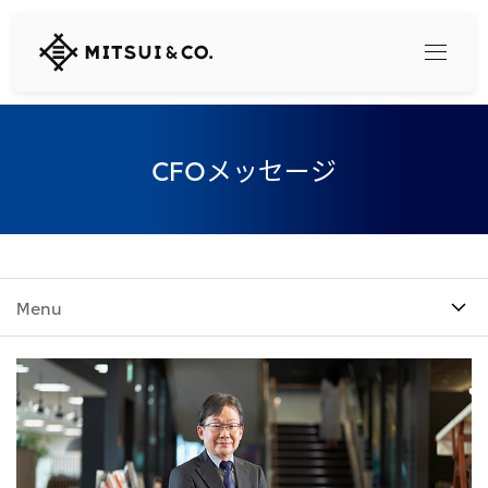
三
井
物
産
株
式
Search
CFOメッセージ
会
社
360° business innovation
トップ
三井物産ブランド・プロジェクト
Menu
会社情報
ソーシャルメディア公式アカウント一覧​
コンテンツ一覧
トップ
社長メッセージ
リリース
三井物産について
三井物産の事業
会社概要
トップ
経営理念
What's New