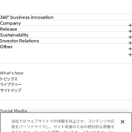
360° business innovation
Company
トップ
Release
トップ
三井物産ブランド・プロジェクト
Sustainability
トップ
社長メッセージ
ソーシャルメディア公式アカウント一覧​
Investor Relations
トップ
2026年
三井物産について
コンテンツ一覧
Other
トップ
サステナビリティ最新情報
2025年
三井物産の事業
採用情報
IR最新情報
トップコミットメント
2024年
脱炭素ソリューションサイト
経営方針・戦略
サステナビリティ経営
2023年
株式会社三井物産戦略研究所
財務・業績情報
Environment
2022年
三井グループ350周年記念事業サイト
What's New
IR資料室
Social
トピックス
IR説明会
Governance
ライブラリー
個人株主・投資家の皆様へ
マテリアリティ
サイトマップ
株主・株式基本情報
イニシアティブへの参画
IRカレンダー
三井物産の人材マネジメント
IRサポート
三井物産の森
Social Media
社会貢献活動
ライブラリー
当社ではウェブサイトでの体験を向上させ、コンテンツや広
Instagram
Twitter
Facebook
LinkedIn
Youtube
「三井物産の森」LEAPアプローチ
告をパーソナライズし、サイト改善のための統計的な把握を