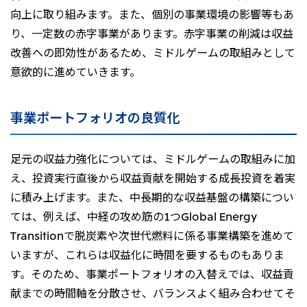
向上に取り組みます。また、個別の事業環境の影響等もあ
大洋州
り、一定数の赤字事業があります。赤字事業の削減は収益
豪州三井物産株式会社
改善への即効性があるため、ミドルゲームの取組みとして
意欲的に進めていきます。
事業ポートフォリオの良質化
足元の収益力強化については、ミドルゲームの取組みに加
え、投資実行直後から収益貢献を開始する成長投資を着実
に積み上げます。また、中長期的な収益基盤の構築につい
ては、例えば、中経の攻め筋の1つGlobal Energy
Transitionで脱炭素や次世代燃料に係る事業構築を進めて
いますが、これらは収益化に時間を要するものもありま
す。そのため、事業ポートフォリオの入替えでは、収益貢
献までの時間軸を分散させ、バランスよく組み合わせてそ