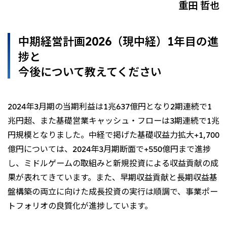
重田 哲也
北米
決算短信・決算情報
統合報告書
米国三井物産株式会社
サステナビリティレポー
統合報告書
2026.8.4
適時開示
ト
中期経営計画2026（現中経）1年目の進
カナダ三井物産株式会社
2027年3月期第1四半期決算
捗と
中南米
今後について教えてください
2026.8.4
2027年3月期第1四半期決算説明会を開催しました
メキシコ三井物産有限会社
チリ三井物産有限会社
2024年3月期の当期利益は1兆637億円となり2期連続で1
ブラジル三井物産株式会社
2026.8.4
適時開示
兆円超、また基礎営業キャッシュ・フローは3期連続で1兆
従業員向け株式報酬制度の継続
円規模となりました。中経で掲げた基礎収益力拡大+1,700
欧州
億円については、2024年3月期断面で+550億円まで進捗
欧州三井物産株式会社
し、ミドルゲームの取組みと新規投資による収益貢献の成
2026.8.4
適時開示
果が表れてきています。また、早期収益貢献と長期収益基
ドイツ三井物産有限会社
2027年3月期第1四半期決算
盤構築の両立に向けた成長投資の実行は順調で、事業ポー
ベネルックス三井物産株式会社
トフォリオの良質化が進捗しています。
イタリア三井物産株式会社