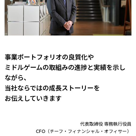
リーダーシップチーム・役員一覧
サステナビリティ
重要なお知らせ
国内・海外拠点
トピックス
モロッコで、世界で、タン
八代 侑輝
事業本部紹介
2026年
パク質バリューチェーン
トップ
コーポレート・ガバナンス
2025年
を
サステナビリティ最新情報
三井物産のDX
2024年
投資家情報
トップコミットメント
三井物産の人材マネジメント
2023年
サステナビリティ経営
ライブラリー
2022年
Environment
トップ
2021年
Social
IR最新情報
2020年
Governance
Careers
事業ポートフォリオの良質化や
経営方針・戦略
2019年
マテリアリティ
財務・業績情報
2018年
イニシアティブへの参画
ミドルゲームの取組みの進捗と実績を示し
IR資料室
トップ
三井物産の人材マネジメント
IR説明会
三井物産について
すべては、志からはじま
ながら、
三井物産の森
個人株主・投資家の皆様へ
Network Website
採用情報
る。
社会貢献活動
株主・株式基本情報
当社ならではの成長ストーリーを
本店新卒採用・キャリア採用
ライブラリー
会社案内
会社紹介映像
IRカレンダー
グループ会社採用情報
2026.8.4
適時開示
「三井物産の森」LEAPアプローチ
トップ
IRサポート
お伝えしていきます
TCFDに基づく情報開示
従業員向け株式報酬制度の継続
Social Media
日本
Instagram
Twitter
Facebook
LinkedIn
Youtube
2026.8.4
リリース
三井物産株式会社（本店）
代表取締役 専務執行役員
令和8年熊本地震被害に対する支援について
CFO（チーフ・フィナンシャル・オフィサー）