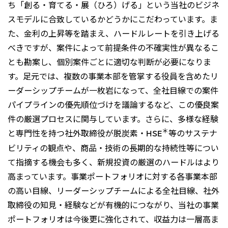
ち「創る・育てる・展（ひろ）げる」という当社のビジネ
スモデルに合致しているかどうかにこだわっています。ま
た、金利の上昇等を踏まえ、ハードルレートを引き上げる
べきですが、案件によって前提条件の不確実性が異なるこ
とも勘案し、個別案件ごとに適切な判断が必要になりま
す。足元では、複数の事業本部を管掌する役員を含めたリ
ーダーシップチームが一枚岩になって、全社目線での案件
パイプラインの優先順位づけを議論するなど、この優良案
件の厳選プロセスに関与しています。さらに、多様な経験
＊
と専門性を持つ社外取締役が脱炭素・HSE
等のサステナ
ビリティの観点や、商品・技術の長期的な持続性等につい
て指摘する機会も多く、新規投資の厳選のハードルはより
高まっています。事業ポートフォリオに対する各事業本部
の高い目線、リーダーシップチームによる全社目線、社外
取締役の知見・経験などが有機的につながり、当社の事業
ポートフォリオは今後更に強化されて、収益力は一層高ま