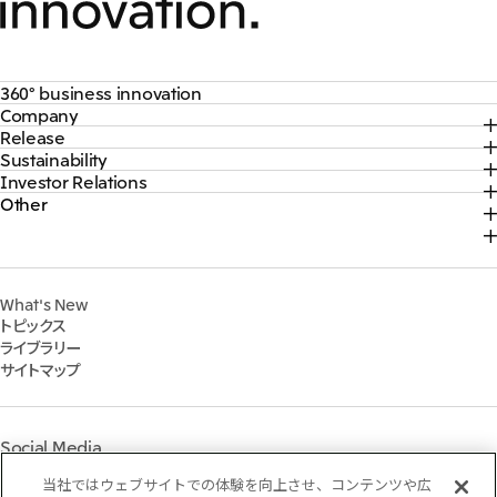
360° business innovation
Company
トップ
Release
トップ
三井物産ブランド・プロジェクト
Sustainability
トップ
社長メッセージ
ソーシャルメディア公式アカウント一覧​
Investor Relations
トップ
2026年
三井物産について
コンテンツ一覧
Other
トップ
サステナビリティ最新情報
2025年
三井物産の事業
採用情報
IR最新情報
トップコミットメント
2024年
脱炭素ソリューションサイト
経営方針・戦略
サステナビリティ経営
2023年
株式会社三井物産戦略研究所
財務・業績情報
Environment
2022年
三井グループ350周年記念事業サイト
What's New
IR資料室
Social
トピックス
IR説明会
Governance
ライブラリー
個人株主・投資家の皆様へ
マテリアリティ
サイトマップ
株主・株式基本情報
イニシアティブへの参画
IRカレンダー
三井物産の人材マネジメント
IRサポート
三井物産の森
Social Media
社会貢献活動
ライブラリー
当社ではウェブサイトでの体験を向上させ、コンテンツや広
Instagram
Twitter
Facebook
LinkedIn
Youtube