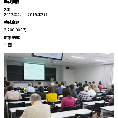
助成期間
北米
2年
決算短信・決算情報
統合報告書
米国三井物産株式会社
サステナビリティレポー
統合報告書
2026.8.4
適時開示
2013年4月～2015年3月
ト
カナダ三井物産株式会社
2027年3月期第1四半期決算
助成金額
2,700,000円
中南米
2026.8.4
対象地域
2027年3月期第1四半期決算説明会を開催しました
メキシコ三井物産有限会社
全国
チリ三井物産有限会社
ブラジル三井物産株式会社
2026.8.4
適時開示
従業員向け株式報酬制度の継続
欧州
欧州三井物産株式会社
2026.8.4
適時開示
ドイツ三井物産有限会社
2027年3月期第1四半期決算
ベネルックス三井物産株式会社
イタリア三井物産株式会社