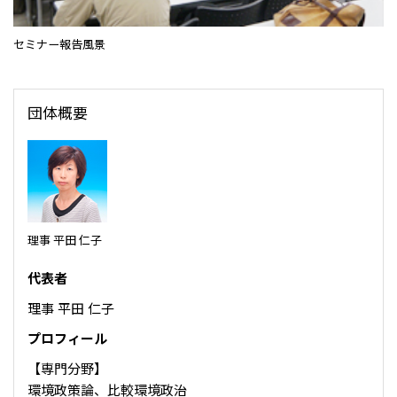
CIS
セミナー報告風景
三井物産モスクワ有限会社
アジア
団体概要
アジア・大洋州三井物産株式会社
タイ国三井物産株式会社
インドネシア 三井物産株式会社
韓国三井物産株式会社
理事 平田 仁子
三井物産（中国）有限公司
代表者
三井物産（上海）貿易有限公司
理事 平田 仁子
三井物産（広東）貿易有限公司
プロフィール
三井物産（香港）有限公司
台湾三井物産股份有限公司
【専門分野】
環境政策論、比較環境政治