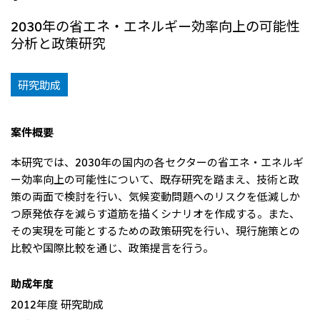
リーダーシップチーム・役員一覧
サステナビリティ
重要なお知らせ
国内・海外拠点
2030年の省エネ・エネルギー効率向上の可能性
トピックス
モロッコで、世界で、タン
八代 侑輝
事業本部紹介
2026年
分析と政策研究
パク質バリューチェーン
トップ
コーポレート・ガバナンス
2025年
を
サステナビリティ最新情報
三井物産のDX
2024年
投資家情報
トップコミットメント
三井物産の人材マネジメント
2023年
研究助成
サステナビリティ経営
ライブラリー
2022年
Environment
トップ
2021年
Social
IR最新情報
2020年
Governance
Careers
経営方針・戦略
案件概要
2019年
マテリアリティ
財務・業績情報
2018年
イニシアティブへの参画
IR資料室
本研究では、2030年の国内の各セクターの省エネ・エネルギ
トップ
三井物産の人材マネジメント
IR説明会
三井物産について
ー効率向上の可能性について、既存研究を踏まえ、技術と政
すべては、志からはじま
三井物産の森
個人株主・投資家の皆様へ
Network Website
採用情報
る。
社会貢献活動
策の両面で検討を行い、気候変動問題へのリスクを低減しか
株主・株式基本情報
本店新卒採用・キャリア採用
ライブラリー
会社案内
会社紹介映像
IRカレンダー
つ原発依存を減らす道筋を描くシナリオを作成する。また、
グループ会社採用情報
2026.8.4
適時開示
「三井物産の森」LEAPアプローチ
トップ
IRサポート
その実現を可能とするための政策研究を行い、現行施策との
TCFDに基づく情報開示
従業員向け株式報酬制度の継続
Social Media
比較や国際比較を通じ、政策提言を行う。
日本
Instagram
Twitter
Facebook
LinkedIn
Youtube
助成年度
2026.8.4
リリース
三井物産株式会社（本店）
2012年度 研究助成
令和8年熊本地震被害に対する支援について