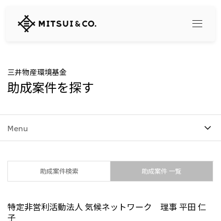
三
井
物
産
株
式
Search
三井物産環境基金
会
助成案件を探す
社
360° business innovation
Menu
トップ
三井物産ブランド・プロジェクト
会社情報
ソーシャルメディア公式アカウント一覧​
コンテンツ一覧
トップ
助成案件検索
助成案件 一覧
社長メッセージ
リリース
三井物産について
三井物産の事業
特定非営利活動法人 気候ネットワーク 理事 平田 仁
会社概要
トップ
子
経営理念
What's New