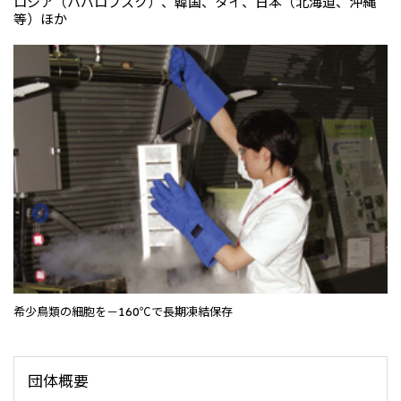
ロシア（ハバロフスク）、韓国、タイ、日本（北海道、沖縄
等）ほか
CIS
三井物産モスクワ有限会社
アジア
アジア・大洋州三井物産株式会社
タイ国三井物産株式会社
インドネシア 三井物産株式会社
韓国三井物産株式会社
三井物産（中国）有限公司
三井物産（上海）貿易有限公司
三井物産（広東）貿易有限公司
希少鳥類の細胞を－160℃で長期凍結保存
三井物産（香港）有限公司
台湾三井物産股份有限公司
団体概要