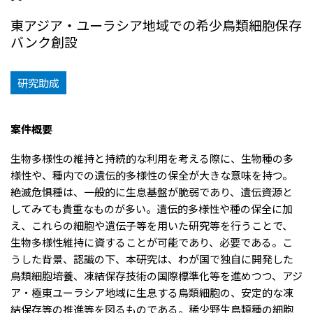
リーダーシップチーム・役員一覧
サステナビリティ
重要なお知らせ
国内・海外拠点
東アジア・ユーラシア地域での希少鳥類細胞保存
トピックス
モロッコで、世界で、タン
八代 侑輝
事業本部紹介
2026年
バンク創設
パク質バリューチェーン
トップ
コーポレート・ガバナンス
2025年
を
サステナビリティ最新情報
三井物産のDX
2024年
投資家情報
トップコミットメント
三井物産の人材マネジメント
2023年
研究助成
サステナビリティ経営
ライブラリー
2022年
Environment
トップ
2021年
Social
IR最新情報
2020年
Governance
Careers
経営方針・戦略
案件概要
2019年
マテリアリティ
財務・業績情報
2018年
イニシアティブへの参画
IR資料室
生物多様性の維持と持続的な利用を考える際に、生物種の多
トップ
三井物産の人材マネジメント
IR説明会
三井物産について
様性や、種内での遺伝的多様性の保全が大きな意味を持つ。
すべては、志からはじま
三井物産の森
個人株主・投資家の皆様へ
Network Website
採用情報
る。
社会貢献活動
絶滅危惧種は、一般的に生息基盤が脆弱であり、遺伝資源と
株主・株式基本情報
本店新卒採用・キャリア採用
ライブラリー
会社案内
会社紹介映像
IRカレンダー
してみても貴重なものが多い。遺伝的多様性や種の保全に加
グループ会社採用情報
2026.8.4
適時開示
「三井物産の森」LEAPアプローチ
トップ
IRサポート
え、これらの細胞や遺伝子等を用いた研究等を行うことで、
TCFDに基づく情報開示
従業員向け株式報酬制度の継続
Social Media
生物多様性維持に資することが可能であり、必要である。こ
うした背景、認識の下、本研究は、わが国で独自に開発した
日本
Instagram
Twitter
Facebook
LinkedIn
Youtube
鳥類細胞培養、凍結保存技術の国際標準化等を進めつつ、アジ
2026.8.4
リリース
三井物産株式会社（本店）
ア・極東ユーラシア地域に生息する鳥類細胞の、安定的な凍
令和8年熊本地震被害に対する支援について
結保存等の推進等を図るものである。稀少野生鳥類種の細胞