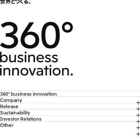
世界とつくる。
360° business innovation
Company
トップ
Release
トップ
三井物産ブランド・プロジェクト
Sustainability
トップ
社長メッセージ
ソーシャルメディア公式アカウント一覧​
Investor Relations
トップ
2026年
三井物産について
コンテンツ一覧
Other
トップ
サステナビリティ最新情報
2025年
三井物産の事業
採用情報
IR最新情報
トップコミットメント
2024年
脱炭素ソリューションサイト
経営方針・戦略
サステナビリティ経営