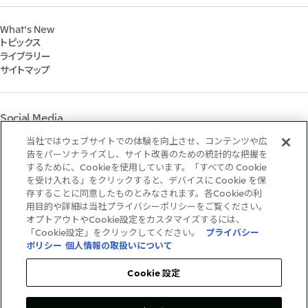
2023年
株式会社三井物産戦略研究所
財務・業績情報
Environment
2022年
三井グループ350周年記念事業サイト
What's New
IR資料室
Social
トピックス
IR説明会
Governance
ライブラリー
個人株主・投資家の皆様へ
マテリアリティ
サイトマップ
株主・株式基本情報
イニシアティブへの参画
IRカレンダー
三井物産の人材マネジメント
IRサポート
三井物産の森
Social Media
社会貢献活動
ライブラリー
当社ではウェブサイトでの体験を向上させ、コンテンツや広
Instagram
Twitter
Facebook
LinkedIn
Youtube
「三井物産の森」LEAPアプローチ
告をパーソナライズし、サイト改善のための統計的な把握を
するために、Cookieを使用しています。「すべての Cookie
TCFDに基づく情報開示
を受け入れる」をクリックすると、デバイスに Cookie を保
存することに同意したものとみなされます。各Cookieの利
ご利用条件
用目的や詳細は当社プライバシーポリシーをご覧ください。
推奨環境
オプトアウトやCookie設定をカスタマイズするには、
個人情報保護方針
「Cookie設定」をクリックしてください。
プライバシー
情報セキュリティ方針
ポリシー
個人情報の取扱いについて
ソーシャルメディア利用規約
お問い合わせ
Cookie 設定