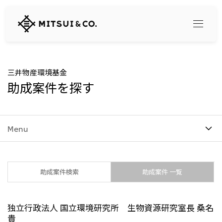
三
井
物
産
株
式
Search
三井物産環境基金
会
助成案件を探す
社
360° business innovation
Menu
トップ
三井物産ブランド・プロジェクト
会社情報
ソーシャルメディア公式アカウント一覧​
コンテンツ一覧
トップ
助成案件検索
助成案件 一覧
社長メッセージ
リリース
三井物産について
三井物産の事業
独立行政法人 国立環境研究所 生物資源研究室長 桑名
会社概要
トップ
貴
経営理念
What's New