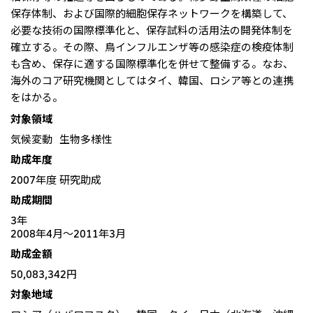
北米
保存体制、および国際的細胞保存ネットワークを構築して、
決算短信・決算情報
統合報告書
必要な技術の国際標準化と、保存試料の活用法の開発体制を
米国三井物産株式会社
サステナビリティレポー
統合報告書
2026.8.4
適時開示
確立する。その際、鳥インフルエンザ等の感染症の検疫体制
ト
カナダ三井物産株式会社
2027年3月期第1四半期決算
も含め、保存に適する国際標準化を併せて整備する。なお、
海外のコア研究機関としてはタイ、韓国、ロシア等との連携
中南米
をはかる。
2026.8.4
2027年3月期第1四半期決算説明会を開催しました
メキシコ三井物産有限会社
対象領域
気候変動
生物多様性
チリ三井物産有限会社
助成年度
ブラジル三井物産株式会社
2026.8.4
適時開示
2007年度 研究助成
従業員向け株式報酬制度の継続
助成期間
欧州
3年
欧州三井物産株式会社
2026.8.4
適時開示
2008年4月〜2011年3月
ドイツ三井物産有限会社
2027年3月期第1四半期決算
助成金額
ベネルックス三井物産株式会社
50,083,342円
対象地域
イタリア三井物産株式会社