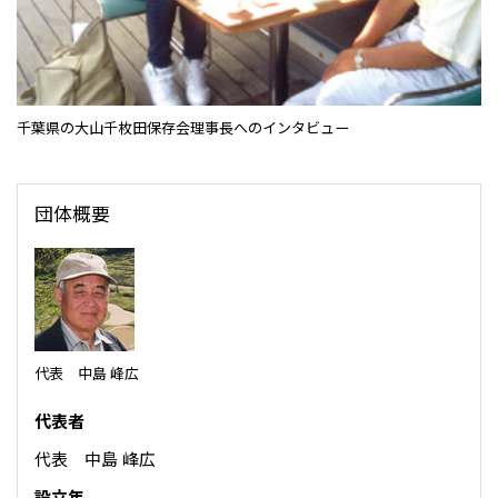
CIS
三井物産モスクワ有限会社
アジア
千葉県の大山千枚田保存会理事長へのインタビュー
アジア・大洋州三井物産株式会社
タイ国三井物産株式会社
団体概要
インドネシア 三井物産株式会社
韓国三井物産株式会社
三井物産（中国）有限公司
三井物産（上海）貿易有限公司
代表 中島 峰広
三井物産（広東）貿易有限公司
代表者
三井物産（香港）有限公司
代表 中島 峰広
台湾三井物産股份有限公司
設立年