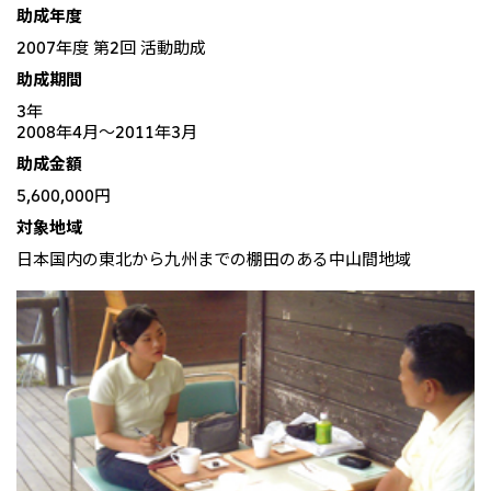
北米
助成年度
決算短信・決算情報
統合報告書
2007年度 第2回 活動助成
米国三井物産株式会社
サステナビリティレポー
統合報告書
2026.8.4
適時開示
ト
助成期間
カナダ三井物産株式会社
2027年3月期第1四半期決算
3年
2008年4月〜2011年3月
中南米
2026.8.4
助成金額
2027年3月期第1四半期決算説明会を開催しました
メキシコ三井物産有限会社
5,600,000円
チリ三井物産有限会社
対象地域
ブラジル三井物産株式会社
2026.8.4
適時開示
日本国内の東北から九州までの棚田のある中山間地域
従業員向け株式報酬制度の継続
欧州
欧州三井物産株式会社
2026.8.4
適時開示
ドイツ三井物産有限会社
2027年3月期第1四半期決算
ベネルックス三井物産株式会社
イタリア三井物産株式会社