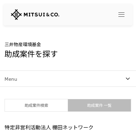
三
井
物
産
株
式
Search
三井物産環境基金
会
助成案件を探す
社
360° business innovation
Menu
トップ
三井物産ブランド・プロジェクト
会社情報
ソーシャルメディア公式アカウント一覧​
コンテンツ一覧
トップ
助成案件検索
助成案件 一覧
社長メッセージ
リリース
三井物産について
三井物産の事業
特定非営利活動法人 棚田ネットワーク
会社概要
トップ
経営理念
What's New