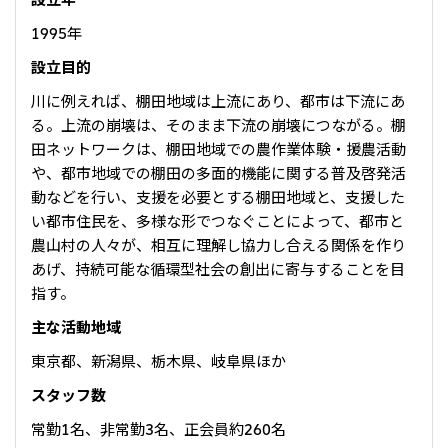
大洋州
1995年
豪州三井物産株式会社
設立目的
川に例えれば、棚田地域は上流にあり、都市は下流にあ
る。上流の崩壊は、そのまま下流の崩壊につながる。棚
田ネットワークは、棚田地域での農作業体験・援農活動
や、都市地域での棚田の多面的機能に関する普及啓発活
動などを行い、支援を必要とする棚田地域と、支援した
い都市住民を、多様な形でつなぐことによって、都市と
農山村の人々が、相互に理解し協力し合える関係を作り
あげ、持続可能な循環型社会の創出に寄与することを目
指す。
主な活動地域
東京都、新潟県、栃木県、岐阜県ほか
スタッフ数
常勤1名、非常勤3名、正会員約260名