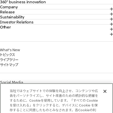
360° business innovation
Company
トップ
Release
トップ
三井物産ブランド・プロジェクト
Sustainability
トップ
社長メッセージ
ソーシャルメディア公式アカウント一覧​
Investor Relations
トップ
2026年
三井物産について
コンテンツ一覧
Other
トップ
サステナビリティ最新情報
2025年
三井物産の事業
採用情報
IR最新情報
トップコミットメント
2024年
脱炭素ソリューションサイト
経営方針・戦略
サステナビリティ経営
2023年
株式会社三井物産戦略研究所
財務・業績情報
Environment
2022年
三井グループ350周年記念事業サイト
What's New
IR資料室
Social
トピックス
IR説明会
Governance
ライブラリー
個人株主・投資家の皆様へ
マテリアリティ
サイトマップ
株主・株式基本情報
イニシアティブへの参画
IRカレンダー
三井物産の人材マネジメント
IRサポート
三井物産の森
Social Media
社会貢献活動
ライブラリー
当社ではウェブサイトでの体験を向上させ、コンテンツや広
Instagram
Twitter
Facebook
LinkedIn
Youtube
「三井物産の森」LEAPアプローチ
告をパーソナライズし、サイト改善のための統計的な把握を
するために、Cookieを使用しています。「すべての Cookie
TCFDに基づく情報開示
を受け入れる」をクリックすると、デバイスに Cookie を保
存することに同意したものとみなされます。各Cookieの利