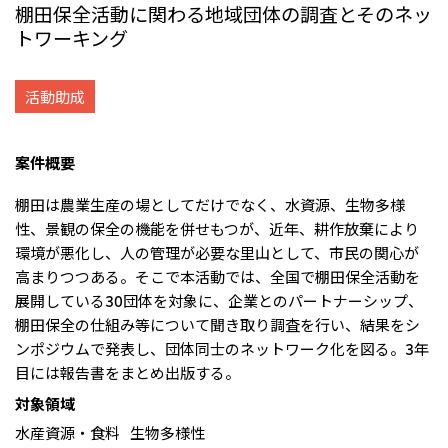
棚田保全活動に関わる地域団体の調査とそのネッ
リーダーシップチーム・役員一覧
サステナビリティ
重要なお知らせ
国内・海外拠点
トワーキング
トピックス
モロッコで、世界で、タン
八代 侑輝
事業本部紹介
2026年
パク質バリューチェーン
トップ
コーポレート・ガバナンス
2025年
を
サステナビリティ最新情報
三井物産のDX
2024年
投資家情報
活動助成
トップコミットメント
三井物産の人材マネジメント
2023年
サステナビリティ経営
ライブラリー
2022年
Environment
トップ
2021年
Social
案件概要
IR最新情報
2020年
Governance
Careers
経営方針・戦略
2019年
マテリアリティ
財務・業績情報
棚田は農業生産の場としてだけでなく、水資源、生物多様
2018年
イニシアティブへの参画
IR資料室
性、景観の保全の機能を併せもつが、近年、耕作放棄により
トップ
三井物産の人材マネジメント
IR説明会
三井物産について
すべては、志からはじま
環境が悪化し、人の管理が必要な里山として、市民の関心が
三井物産の森
個人株主・投資家の皆様へ
Network Website
採用情報
る。
社会貢献活動
高まりつつある。そこで本活動では、全国で棚田保全活動を
株主・株式基本情報
本店新卒採用・キャリア採用
ライブラリー
会社案内
会社紹介映像
IRカレンダー
展開している30団体を対象に、企業とのパートナーシップ、
グループ会社採用情報
2026.8.4
適時開示
「三井物産の森」LEAPアプローチ
トップ
IRサポート
棚田保全の仕組み等について聞き取り調査を行い、結果をシ
TCFDに基づく情報開示
従業員向け株式報酬制度の継続
Social Media
ンポジウムで発表し、団体同士のネットワーク化を図る。3年
日本
目には報告書をまとめ出版する。
Instagram
Twitter
Facebook
LinkedIn
Youtube
対象領域
2026.8.4
リリース
三井物産株式会社（本店）
令和8年熊本地震被害に対する支援について
水産資源・食料
生物多様性