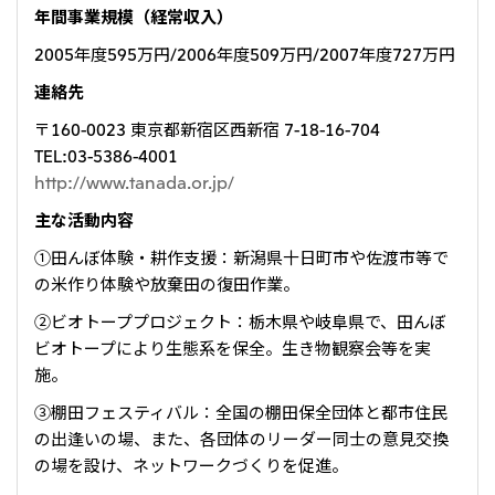
年間事業規模（経常収入）
2005年度595万円/2006年度509万円/2007年度727万円
連絡先
〒160-0023 東京都新宿区西新宿 7-18-16-704
TEL:03-5386-4001
http://www.tanada.or.jp/
主な活動内容
①田んぼ体験・耕作支援：新潟県十日町市や佐渡市等で
の米作り体験や放棄田の復田作業。
②ビオトーププロジェクト：栃木県や岐阜県で、田んぼ
ビオトープにより生態系を保全。生き物観察会等を実
施。
③棚田フェスティバル：全国の棚田保全団体と都市住民
の出逢いの場、また、各団体のリーダー同士の意見交換
の場を設け、ネットワークづくりを促進。