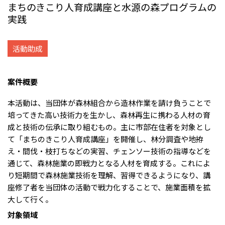
まちのきこり人育成講座と水源の森プログラムの
リーダーシップチーム・役員一覧
サステナビリティ
重要なお知らせ
国内・海外拠点
実践
トピックス
モロッコで、世界で、タン
八代 侑輝
事業本部紹介
2026年
パク質バリューチェーン
トップ
コーポレート・ガバナンス
2025年
を
サステナビリティ最新情報
三井物産のDX
2024年
投資家情報
活動助成
トップコミットメント
三井物産の人材マネジメント
2023年
サステナビリティ経営
ライブラリー
2022年
Environment
トップ
2021年
Social
案件概要
IR最新情報
2020年
Governance
Careers
経営方針・戦略
2019年
マテリアリティ
財務・業績情報
本活動は、当団体が森林組合から造林作業を請け負うことで
2018年
イニシアティブへの参画
IR資料室
培ってきた高い技術力を生かし、森林再生に携わる人材の育
トップ
三井物産の人材マネジメント
IR説明会
三井物産について
すべては、志からはじま
成と技術の伝承に取り組むもの。主に市部在住者を対象とし
三井物産の森
個人株主・投資家の皆様へ
Network Website
採用情報
る。
社会貢献活動
て「まちのきこり人育成講座」を開催し、林分調査や地拵
株主・株式基本情報
本店新卒採用・キャリア採用
ライブラリー
会社案内
会社紹介映像
IRカレンダー
え・間伐・枝打ちなどの実習、チェンソー技術の指導などを
グループ会社採用情報
2026.8.4
適時開示
「三井物産の森」LEAPアプローチ
トップ
IRサポート
通じて、森林施業の即戦力となる人材を育成する。これによ
TCFDに基づく情報開示
従業員向け株式報酬制度の継続
Social Media
り短期間で森林施業技術を理解、習得できるようになり、講
日本
座修了者を当団体の活動で戦力化することで、施業面積を拡
Instagram
Twitter
Facebook
LinkedIn
Youtube
大して行く。
2026.8.4
リリース
三井物産株式会社（本店）
対象領域
令和8年熊本地震被害に対する支援について