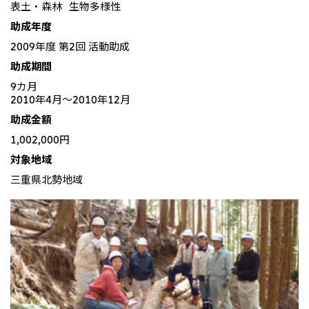
表土・森林
生物多様性
北米
助成年度
決算短信・決算情報
統合報告書
米国三井物産株式会社
サステナビリティレポー
統合報告書
2026.8.4
適時開示
2009年度 第2回 活動助成
ト
カナダ三井物産株式会社
2027年3月期第1四半期決算
助成期間
9カ月
中南米
2026.8.4
2010年4月〜2010年12月
2027年3月期第1四半期決算説明会を開催しました
メキシコ三井物産有限会社
助成金額
チリ三井物産有限会社
1,002,000円
対象地域
ブラジル三井物産株式会社
2026.8.4
適時開示
三重県北勢地域
従業員向け株式報酬制度の継続
欧州
欧州三井物産株式会社
2026.8.4
適時開示
ドイツ三井物産有限会社
2027年3月期第1四半期決算
ベネルックス三井物産株式会社
イタリア三井物産株式会社