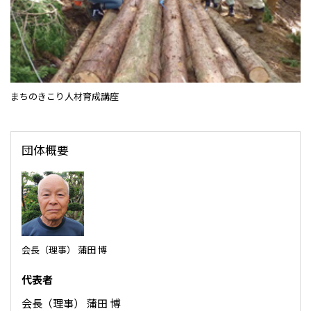
CIS
三井物産モスクワ有限会社
アジア
まちのきこり人材育成講座
アジア・大洋州三井物産株式会社
タイ国三井物産株式会社
団体概要
インドネシア 三井物産株式会社
韓国三井物産株式会社
三井物産（中国）有限公司
三井物産（上海）貿易有限公司
三井物産（広東）貿易有限公司
会長（理事） 蒲田 博
三井物産（香港）有限公司
代表者
台湾三井物産股份有限公司
会長（理事） 蒲田 博