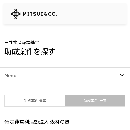
三
井
物
産
株
式
Search
三井物産環境基金
会
助成案件を探す
社
360° business innovation
Menu
トップ
三井物産ブランド・プロジェクト
会社情報
ソーシャルメディア公式アカウント一覧​
コンテンツ一覧
トップ
助成案件検索
助成案件 一覧
社長メッセージ
リリース
三井物産について
三井物産の事業
特定非営利活動法人 森林の風
会社概要
トップ
経営理念
What's New