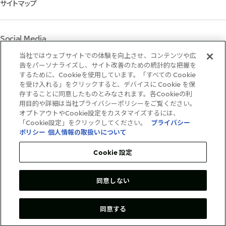
サイトマップ
株主・株式基本情報
イニシアティブへの参画
IRカレンダー
三井物産の人材マネジメント
IRサポート
三井物産の森
Social Media
社会貢献活動
ライブラリー
当社ではウェブサイトでの体験を向上させ、コンテンツや広
Instagram
Twitter
Facebook
LinkedIn
Youtube
「三井物産の森」LEAPアプローチ
告をパーソナライズし、サイト改善のための統計的な把握を
するために、Cookieを使用しています。「すべての Cookie
TCFDに基づく情報開示
を受け入れる」をクリックすると、デバイスに Cookie を保
存することに同意したものとみなされます。各Cookieの利
ご利用条件
用目的や詳細は当社プライバシーポリシーをご覧ください。
推奨環境
オプトアウトやCookie設定をカスタマイズするには、
個人情報保護方針
「Cookie設定」をクリックしてください。
プライバシー
情報セキュリティ方針
ポリシー
個人情報の取扱いについて
ソーシャルメディア利用規約
お問い合わせ
Cookie 設定
同意しない
Copyright©1996-2026Mitsui&Co.,Ltd.
AllRightsReserved.
同意する