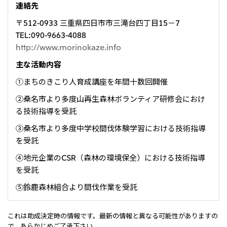
連絡先
〒512-0933 三重県四日市市三滝台四丁目15－7
TEL:090-9663-4088
http://www.morinokaze.info
主な活動内容
①まちのきこり人育成講座を年間十数回開催
②桑名市より多度山再生森林ボランティア研修会におけ
る技術指導を受託
③桑名市より多度中学校間伐体験学習における技術指導
を受託
④地元企業のCSR（森林の環境保全）における技術指導
を受託
⑤鈴鹿森林組合より間伐作業を受託
これは助成決定時の情報です。最新の情報と異なる可能性がありますの
で、あらかじめご了承下さい。