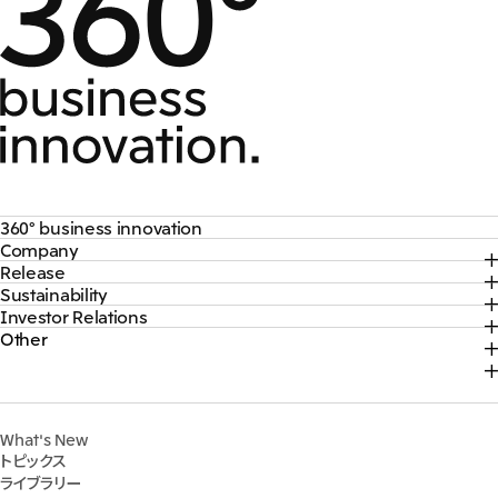
360° business innovation
Company
トップ
Release
トップ
三井物産ブランド・プロジェクト
Sustainability
トップ
社長メッセージ
ソーシャルメディア公式アカウント一覧​
Investor Relations
トップ
2026年
三井物産について
コンテンツ一覧
Other
トップ
サステナビリティ最新情報
2025年
三井物産の事業
採用情報
IR最新情報
トップコミットメント
2024年
脱炭素ソリューションサイト
経営方針・戦略
サステナビリティ経営
2023年
株式会社三井物産戦略研究所
財務・業績情報
Environment
2022年
三井グループ350周年記念事業サイト
What's New
IR資料室
Social
トピックス
IR説明会
Governance
ライブラリー
個人株主・投資家の皆様へ
マテリアリティ