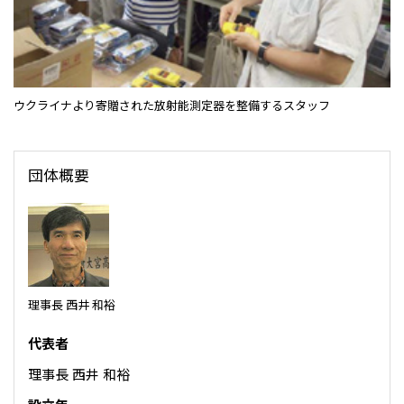
CIS
三井物産モスクワ有限会社
アジア
ウクライナより寄贈された放射能測定器を整備するスタッフ
アジア・大洋州三井物産株式会社
タイ国三井物産株式会社
団体概要
インドネシア 三井物産株式会社
韓国三井物産株式会社
三井物産（中国）有限公司
三井物産（上海）貿易有限公司
理事長 西井 和裕
三井物産（広東）貿易有限公司
代表者
三井物産（香港）有限公司
理事長 西井 和裕
台湾三井物産股份有限公司