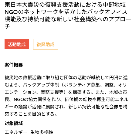
東日本大震災の復興支援活動における中部地域
リーダーシップチーム・役員一覧
サステナビリティ
重要なお知らせ
国内・海外拠点
NGOのネットワークを活かしたバックオフィス
トピックス
モロッコで、世界で、タン
八代 侑輝
事業本部紹介
2026年
機能及び持続可能な新しい社会構築へのアプロー
パク質バリューチェーン
トップ
コーポレート・ガバナンス
2025年
を
サステナビリティ最新情報
チ
三井物産のDX
2024年
投資家情報
トップコミットメント
三井物産の人材マネジメント
2023年
サステナビリティ経営
ライブラリー
2022年
Environment
活動助成
復興助成
トップ
2021年
Social
IR最新情報
2020年
Governance
Careers
経営方針・戦略
2019年
マテリアリティ
財務・業績情報
2018年
案件概要
イニシアティブへの参画
IR資料室
トップ
三井物産の人材マネジメント
IR説明会
三井物産について
すべては、志からはじま
三井物産の森
被災地の救援活動に取り組む団体の活動が継続して円滑に進
個人株主・投資家の皆様へ
Network Website
採用情報
る。
社会貢献活動
むよう、バックアップ体制（ボランティア募集、調整、オリ
株主・株式基本情報
本店新卒採用・キャリア採用
ライブラリー
会社案内
会社紹介映像
IRカレンダー
エンテーション、実務支援等）を構築する。また、地域の市
グループ会社採用情報
2026.8.4
適時開示
「三井物産の森」LEAPアプローチ
トップ
IRサポート
民、NGOの協力関係を作り、価値観の転換や再生可能エネル
TCFDに基づく情報開示
従業員向け株式報酬制度の継続
Social Media
ギーの議論が活発に展開され、新しい持続可能な社会像を構
日本
築することを目的とする。
Instagram
Twitter
Facebook
LinkedIn
Youtube
2026.8.4
リリース
三井物産株式会社（本店）
対象領域
令和8年熊本地震被害に対する支援について
エネルギー
生物多様性