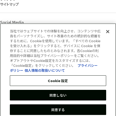
個人株主・投資家の皆様へ
マテリアリティ
サイトマップ
株主・株式基本情報
イニシアティブへの参画
IRカレンダー
三井物産の人材マネジメント
IRサポート
三井物産の森
Social Media
社会貢献活動
ライブラリー
当社ではウェブサイトでの体験を向上させ、コンテンツや広
Instagram
Twitter
Facebook
LinkedIn
Youtube
「三井物産の森」LEAPアプローチ
告をパーソナライズし、サイト改善のための統計的な把握を
するために、Cookieを使用しています。「すべての Cookie
TCFDに基づく情報開示
を受け入れる」をクリックすると、デバイスに Cookie を保
存することに同意したものとみなされます。各Cookieの利
ご利用条件
用目的や詳細は当社プライバシーポリシーをご覧ください。
推奨環境
オプトアウトやCookie設定をカスタマイズするには、
個人情報保護方針
「Cookie設定」をクリックしてください。
プライバシー
情報セキュリティ方針
ポリシー
個人情報の取扱いについて
ソーシャルメディア利用規約
お問い合わせ
Cookie 設定
同意しない
Copyright©1996-2026Mitsui&Co.,Ltd.
AllRightsReserved.
同意する