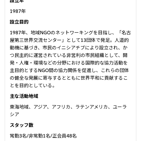
設立年
大洋州
1987年
豪州三井物産株式会社
設立目的
1987年、地域NGOのネットワーキングを目指し、「名古
屋第三世界交流センター」として13団体で発足。人道的
動機に基づき、市民のイニシアチブにより設立され、か
つ民主的に運営されている非営利の市民組織として、開
発・人権・環境などの分野における国際的な協力活動を
主目的とするNGO間の協力関係を促進し、これらの団体
の健全な発展に寄与するとともに世界平和に貢献するこ
とを目的としている。
主な活動地域
東海地域、アジア、アフリカ、ラテンアメリカ、ユーラ
シア
スタッフ数
常勤3名/非常勤1名/正会員48名