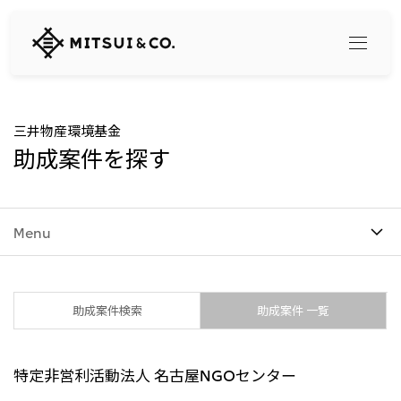
三
井
物
産
株
式
Search
三井物産環境基金
会
助成案件を探す
社
360° business innovation
Menu
トップ
三井物産ブランド・プロジェクト
会社情報
ソーシャルメディア公式アカウント一覧​
コンテンツ一覧
トップ
助成案件検索
助成案件 一覧
社長メッセージ
リリース
三井物産について
三井物産の事業
特定非営利活動法人 名古屋NGOセンター
会社概要
トップ
経営理念
What's New