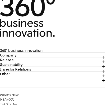
360° business innovation
Company
トップ
Release
トップ
三井物産ブランド・プロジェクト
Sustainability
トップ
社長メッセージ
ソーシャルメディア公式アカウント一覧​
Investor Relations
トップ
2026年
三井物産について
コンテンツ一覧
Other
トップ
サステナビリティ最新情報
2025年
三井物産の事業
採用情報
IR最新情報
トップコミットメント
2024年
脱炭素ソリューションサイト
経営方針・戦略
サステナビリティ経営
2023年
株式会社三井物産戦略研究所
財務・業績情報
Environment
2022年
三井グループ350周年記念事業サイト
What's New
IR資料室
Social
トピックス
IR説明会
Governance
ライブラリー