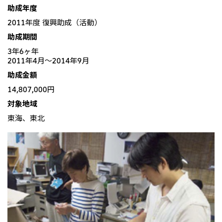
北米
助成年度
決算短信・決算情報
統合報告書
2011年度 復興助成（活動）
米国三井物産株式会社
サステナビリティレポー
統合報告書
2026.8.4
適時開示
ト
助成期間
カナダ三井物産株式会社
2027年3月期第1四半期決算
3年6ヶ年
2011年4月～2014年9月
中南米
2026.8.4
助成金額
2027年3月期第1四半期決算説明会を開催しました
メキシコ三井物産有限会社
14,807,000円
チリ三井物産有限会社
対象地域
ブラジル三井物産株式会社
2026.8.4
適時開示
東海、東北
従業員向け株式報酬制度の継続
欧州
欧州三井物産株式会社
2026.8.4
適時開示
ドイツ三井物産有限会社
2027年3月期第1四半期決算
ベネルックス三井物産株式会社
イタリア三井物産株式会社