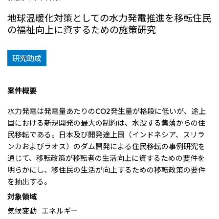
リーダーシップチーム・役員一覧
サステナビリティ
重要なお知らせ
国内・海外拠点
地球温暖化対策としての水力発電推進を移転住民
トピックス
モロッコで、世界で、タン
八代 侑輝
事業本部紹介
2026年
の福祉向上に資するための施策研究
パク質バリューチェーン
トップ
コーポレート・ガバナンス
2025年
を
サステナビリティ最新情報
三井物産のDX
2024年
投資家情報
トップコミットメント
三井物産の人材マネジメント
2023年
研究助成
サステナビリティ経営
ライブラリー
2022年
Environment
トップ
2021年
Social
IR最新情報
2020年
Governance
Careers
経営方針・戦略
案件概要
2019年
マテリアリティ
財務・業績情報
2018年
イニシアティブへの参画
IR資料室
水力発電は発電量あたりのCO2発生量が格段に低いが、途上
トップ
三井物産の人材マネジメント
IR説明会
三井物産について
国における新規開発の最大の制約は、水没する集落からの住
すべては、志からはじま
三井物産の森
個人株主・投資家の皆様へ
Network Website
採用情報
る。
社会貢献活動
民移転である。日本及び開発途上国（インドネシア、スリラ
株主・株式基本情報
本店新卒採用・キャリア採用
ライブラリー
会社案内
会社紹介映像
IRカレンダー
ンカおよびラオス）のダム開発による住民移転の事例研究を
グループ会社採用情報
2026.8.4
適時開示
「三井物産の森」LEAPアプローチ
トップ
IRサポート
通じて、移転政策が移転者の生活向上に資するための要件を
TCFDに基づく情報開示
従業員向け株式報酬制度の継続
Social Media
明らかにし、移住民の生活が向上するための移転政策の要件
を抽出する。
日本
Instagram
Twitter
Facebook
LinkedIn
Youtube
対象領域
2026.8.4
リリース
三井物産株式会社（本店）
気候変動
エネルギー
令和8年熊本地震被害に対する支援について