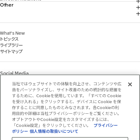
三井物産について
コンテンツ一覧
Other
トップ
サステナビリティ最新情報
2025年
三井物産の事業
採用情報
IR最新情報
トップコミットメント
2024年
脱炭素ソリューションサイト
経営方針・戦略
サステナビリティ経営
2023年
株式会社三井物産戦略研究所
財務・業績情報
Environment
2022年
三井グループ350周年記念事業サイト
What's New
IR資料室
Social
トピックス
IR説明会
Governance
ライブラリー
個人株主・投資家の皆様へ
マテリアリティ
サイトマップ
株主・株式基本情報
イニシアティブへの参画
IRカレンダー
三井物産の人材マネジメント
IRサポート
三井物産の森
Social Media
社会貢献活動
ライブラリー
当社ではウェブサイトでの体験を向上させ、コンテンツや広
Instagram
Twitter
Facebook
LinkedIn
Youtube
「三井物産の森」LEAPアプローチ
告をパーソナライズし、サイト改善のための統計的な把握を
するために、Cookieを使用しています。「すべての Cookie
TCFDに基づく情報開示
を受け入れる」をクリックすると、デバイスに Cookie を保
存することに同意したものとみなされます。各Cookieの利
ご利用条件
用目的や詳細は当社プライバシーポリシーをご覧ください。
推奨環境
オプトアウトやCookie設定をカスタマイズするには、
個人情報保護方針
「Cookie設定」をクリックしてください。
プライバシー
情報セキュリティ方針
ポリシー
個人情報の取扱いについて
ソーシャルメディア利用規約