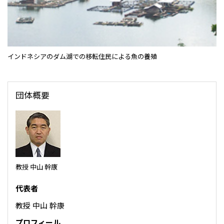
CIS
三井物産モスクワ有限会社
インドネシアのダム湖での移転住民による魚の養殖
アジア
アジア・大洋州三井物産株式会社
タイ国三井物産株式会社
団体概要
インドネシア 三井物産株式会社
韓国三井物産株式会社
三井物産（中国）有限公司
三井物産（上海）貿易有限公司
教授 中山 幹康
三井物産（広東）貿易有限公司
代表者
三井物産（香港）有限公司
教授 中山 幹康
台湾三井物産股份有限公司
プロフィール