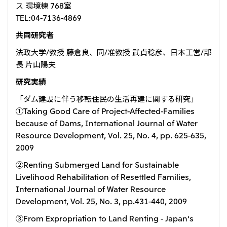
ス 環境棟 768室
TEL:04-7136-4869
共同研究者
法政大学/教授 藤倉良、同/准教授 武貞稔彦、日本工営/部
長 片山陽夫
研究実績
「ダム建設に伴う移転住民の生活再建に関する研究」
①Taking Good Care of Project-Affected-Families
because of Dams, International Journal of Water
Resource Development, Vol. 25, No. 4, pp. 625-635,
2009
②Renting Submerged Land for Sustainable
Livelihood Rehabilitation of Resettled Families,
International Journal of Water Resource
Development, Vol. 25, No. 3, pp.431-440, 2009
③From Expropriation to Land Renting - Japan's