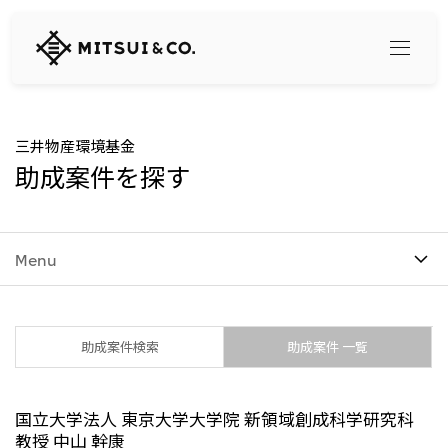
三
井
物
産
株
式
Search
三井物産環境基金
会
助成案件を探す
社
360° business innovation
Menu
トップ
三井物産ブランド・プロジェクト
会社情報
ソーシャルメディア公式アカウント一覧​
コンテンツ一覧
トップ
助成案件検索
助成案件 一覧
社長メッセージ
リリース
三井物産について
三井物産の事業
国立大学法人 東京大学大学院 新領域創成科学研究科
会社概要
トップ
教授 中山 幹康
経営理念
What's New