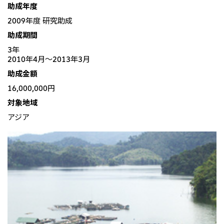
助成年度
北米
決算短信・決算情報
統合報告書
2009年度 研究助成
米国三井物産株式会社
サステナビリティレポー
統合報告書
2026.8.4
適時開示
助成期間
ト
カナダ三井物産株式会社
2027年3月期第1四半期決算
3年
2010年4月〜2013年3月
中南米
2026.8.4
助成金額
2027年3月期第1四半期決算説明会を開催しました
メキシコ三井物産有限会社
16,000,000円
チリ三井物産有限会社
対象地域
ブラジル三井物産株式会社
アジア
2026.8.4
適時開示
従業員向け株式報酬制度の継続
欧州
欧州三井物産株式会社
2026.8.4
適時開示
ドイツ三井物産有限会社
2027年3月期第1四半期決算
ベネルックス三井物産株式会社
イタリア三井物産株式会社