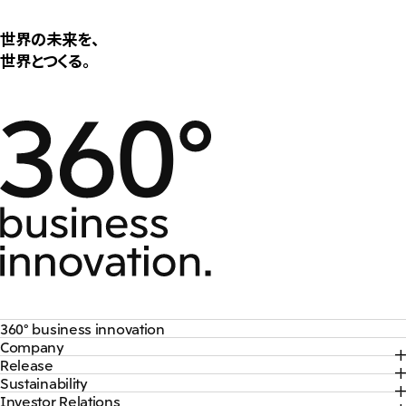
世界の未来を、
世界とつくる。
360° business innovation
Company
トップ
Release
トップ
三井物産ブランド・プロジェクト
Sustainability
トップ
社長メッセージ
ソーシャルメディア公式アカウント一覧​
Investor Relations
トップ
2026年