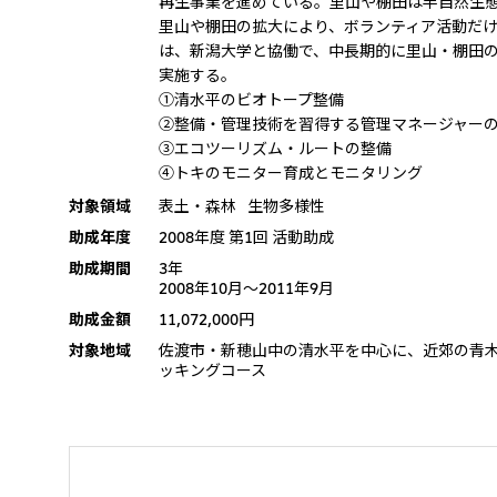
再生事業を進めている。里山や棚田は半自然生
里山や棚田の拡大により、ボランティア活動だ
は、新潟大学と協働で、中長期的に里山・棚田
実施する。
①清水平のビオトープ整備
②整備・管理技術を習得する管理マネージャー
③エコツーリズム・ルートの整備
④トキのモニター育成とモニタリング
対象領域
表土・森林
生物多様性
助成年度
2008年度 第1回 活動助成
助成期間
3年
2008年10月〜2011年9月
助成金額
11,072,000円
対象地域
佐渡市・新穂山中の清水平を中心に、近郊の青
ッキングコース