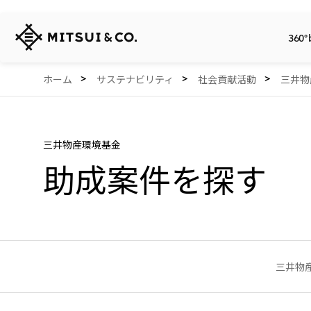
三
360°
井
物
産
360° business innovation.
会社情報
リリース
サステナビリティ
投資家情報
Careers
Network Website
ホーム
サステナビリティ
社会貢献活動
三井物
株
式
会
社
三井物産環境基金
助成案件を探す
三井物