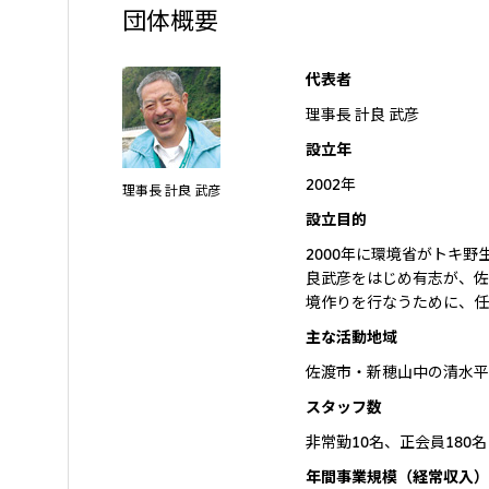
団体概要
代表者
理事長 計良 武彦
設立年
2002年
理事長 計良 武彦
設立目的
2000年に環境省がトキ
良武彦をはじめ有志が、佐
境作りを行なうために、任
主な活動地域
佐渡市・新穂山中の清水平
スタッフ数
非常勤10名、正会員180
年間事業規模（経常収入）