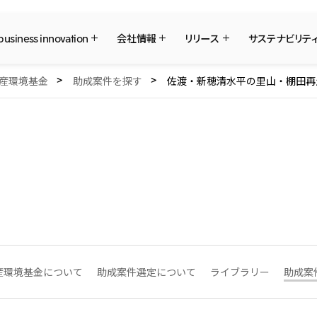
 business innovation
会社情報
リリース
サステナビリテ
産環境基金
助成案件を探す
佐渡・新穂清水平の里山・棚田再
三井物産ブランド・プロジェクト
社長メッセージ
What's New
サステナビリティ最新情報
IR最新情報
三井物産について
三井物産について
重要なお知らせ
トップコミットメント
経営方針・戦略
採用情報
日本
三井物産株式会社（本店）
会社概要
Environment
IR資料室
本店新卒採用・キャリア採用
経営理念
Social
IR説明会
グループ会社採用情報
ソーシャルメディア公式アカウント一覧
国内・海外拠点
マテリアリティ
株主・株式基本情報
事業本部紹介
イニシアティブへの参画
IRカレンダー
コンテンツ一覧
2026年
2025年
三井物産のDX
三井物産の森
三井物産の人材マネジメ
社会貢献活動
北米
2023年
2022年
「三井物産の森」LEAPアプローチ
TCFDに基づく情報開示
米国三井物産株式会社
カナダ三井物産株式会社
2020年
2019年
中南米
従業員向け株式報酬制度の継続
令和8年熊本地震被害に
産環境基金について
助成案件選定について
ライブラリー
助成案
について
メキシコ三井物産有限会社
チリ三井物産有限会社
決算短信・決算情報
統合報告書
モロッコで、世界で、タンパク質
八代 侑輝