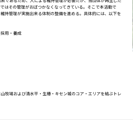
態系であるため、人による維持管理が必要だが、当団体が再生した
けではその管理がおぼつかなくなってきている。そこで本活動で
の維持管理が実施出来る体制の整備を進める。具体的には、以下を
大洋州
の採用・養成
豪州三井物産株式会社
木山牧場および清水平・生椿・キセン城のコア・エリアを結ぶトレ