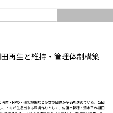
2026.8.4
2026.8.4
適時開示
バリューチェーンを
会社案内
会社紹介映像
欧州
サステナビリティレポート
統合報告書
2027年3月期第1四半期決算説明
従業員向け株式報酬制
欧州三井物産株式会社
ドイツ三井物産有限会社
会を開催しました
イタリア三井物産株式会社
2026.8.4
2026.8.4
棚田再生と維持・管理体制構築
CIS
三井物産モスクワ有限会社
アジア
アジア・大洋州三井物産株式会社
タイ国三井物産株式会社
・自治体・NPO・研究機関など多数の団体が準備を進めている。当団
韓国三井物産株式会社
三井物産（中国）有限公
協力し、トキが生息出来る環境作りとして、佐渡市新穂・清水平の棚田
三井物産（広東）貿易有限公司
三井物産（香港）有限公