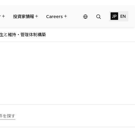
検
JP
EN
Network
ィ
投資家情報
Careers
索
Website
生と維持・管理体制構築
三井物産の事業
トピックス
サステナビリティ経営
財務・業績情報
リーダーシップチーム・役員一覧
Governance
個人株主・投資家の皆様へ
コーポレート・ガバナンス
三井物産の人材マネジメント
IRサポート
2024年
ント
ライブラリー
ライブラリー
2021年
2018年
対する支援
2027年3月期第1四半期決算
件を探す
ブラジル三井物産株式会社
すべては、志からはじまる。