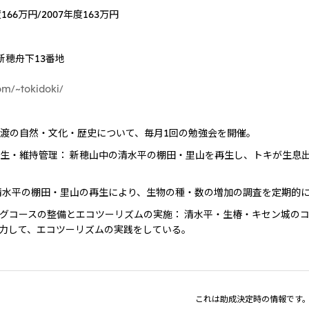
度166万円/2007年度163万円
渡市新穂舟下13番地
om/~tokidoki/
渡の自然・文化・歴史について、毎月1回の勉強会を開催。
生・維持管理： 新穂山中の清水平の棚田・里山を再生し、トキが生息
清水平の棚田・里山の再生により、生物の種・数の増加の調査を定期的
グコースの整備とエコツーリズムの実施： 清水平・生椿・キセン城の
力して、エコツーリズムの実践をしている。
これは助成決定時の情報です