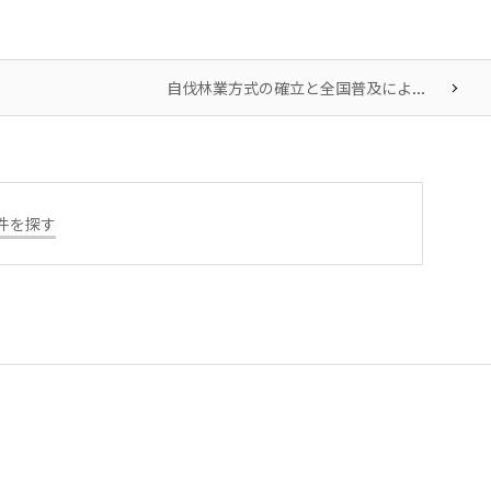
自伐林業方式の確立と全国普及によ...
件を探す