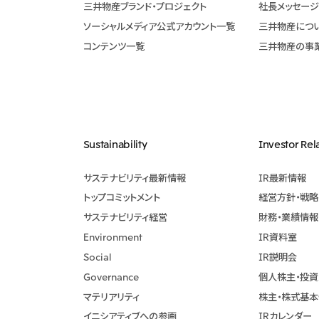
三井物産ブランド・プロジェクト
社長メッセージ
ソーシャルメディア公式アカウント一覧​
三井物産につ
コンテンツ一覧
三井物産の事
Sustainability
Investor Rel
サステナビリティ最新情報
IR最新情報
トップコミットメント
経営方針・戦略
サステナビリティ経営
財務・業績情報
Environment
IR資料室
Social
IR説明会
Governance
個人株主・投
マテリアリティ
株主・株式基
イニシアティブへの参画
IRカレンダー