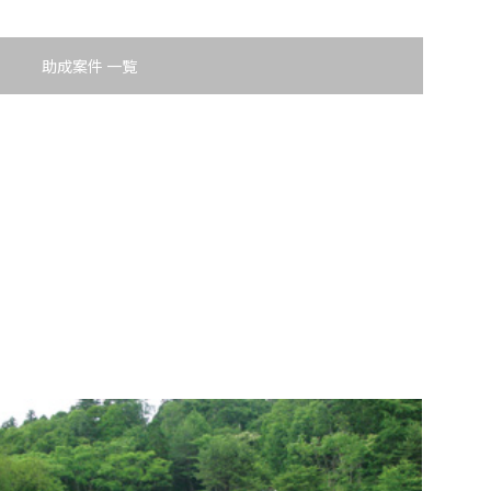
2026.8.4
リリース
適時開示
助成案件 一覧
度の継続
2027年3月期第1四半期決算
ベネルックス三井物産株式会社
2026.8.4
適時開示
適時開示
インドネシア 三井物産株式会社
司
三井物産（上海）貿易有限公司
司
台湾三井物産股份有限公司