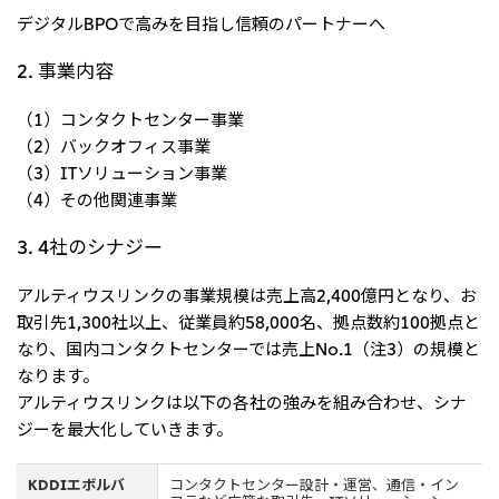
デジタルBPOで高みを目指し信頼のパートナーへ
CIS
三井物産モスクワ有限会社
2. 事業内容
（1）コンタクトセンター事業
アジア
（2）バックオフィス事業
アジア・大洋州三井物産株式会社
（3）ITソリューション事業
（4）その他関連事業
タイ国三井物産株式会社
インドネシア 三井物産株式会社
3. 4社のシナジー
韓国三井物産株式会社
アルティウスリンクの事業規模は売上高2,400億円となり、お
三井物産（中国）有限公司
取引先1,300社以上、従業員約58,000名、拠点数約100拠点と
なり、国内コンタクトセンターでは売上No.1（注3）の規模と
三井物産（上海）貿易有限公司
なります。
三井物産（広東）貿易有限公司
アルティウスリンクは以下の各社の強みを組み合わせ、シナ
三井物産（香港）有限公司
ジーを最大化していきます。
台湾三井物産股份有限公司
KDDIエボルバ
コンタクトセンター設計・運営、通信・イン