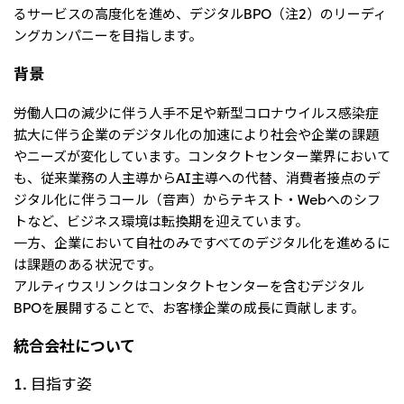
北米
るサービスの高度化を進め、デジタルBPO（注2）のリーディ
ングカンパニーを目指します。
決算短信・決算情報
統合報告書
米国三井物産株式会社
サステナビリティレポー
統合報告書
2026.8.4
適時開示
ト
カナダ三井物産株式会社
背景
2027年3月期第1四半期決算
労働人口の減少に伴う人手不足や新型コロナウイルス感染症
中南米
2026.8.4
拡大に伴う企業のデジタル化の加速により社会や企業の課題
2027年3月期第1四半期決算説明会を開催しました
メキシコ三井物産有限会社
やニーズが変化しています。コンタクトセンター業界において
も、従来業務の人主導からAI主導への代替、消費者接点のデ
チリ三井物産有限会社
ジタル化に伴うコール（音声）からテキスト・Webへのシフ
ブラジル三井物産株式会社
2026.8.4
適時開示
トなど、ビジネス環境は転換期を迎えています。
従業員向け株式報酬制度の継続
一方、企業において自社のみですべてのデジタル化を進めるに
欧州
は課題のある状況です。
アルティウスリンクはコンタクトセンターを含むデジタル
欧州三井物産株式会社
2026.8.4
適時開示
BPOを展開することで、お客様企業の成長に貢献します。
ドイツ三井物産有限会社
2027年3月期第1四半期決算
統合会社について
ベネルックス三井物産株式会社
イタリア三井物産株式会社
1. 目指す姿