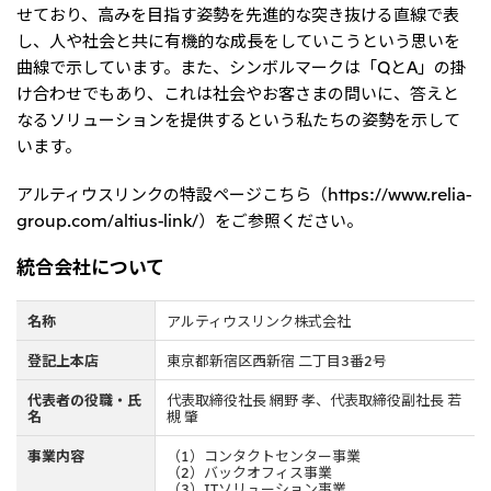
せており、高みを目指す姿勢を先進的な突き抜ける直線で表
し、人や社会と共に有機的な成長をしていこうという思いを
曲線で示しています。また、シンボルマークは「QとA」の掛
け合わせでもあり、これは社会やお客さまの問いに、答えと
なるソリューションを提供するという私たちの姿勢を示して
います。
アルティウスリンクの特設ページこちら（https://www.relia-
group.com/altius-link/）をご参照ください。
統合会社について
名称
アルティウスリンク株式会社
登記上本店
東京都新宿区西新宿 二丁目3番2号
代表者の役職・氏
代表取締役社長 網野 孝、代表取締役副社長 若
名
槻 肇
事業内容
（1）コンタクトセンター事業
（2）バックオフィス事業
（3）ITソリューション事業