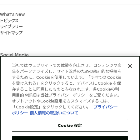
経営方針・戦略
サステナビリティ経営
2023年
株式会社三井物産戦略研究所
財務・業績情報
Environment
2022年
三井グループ350周年記念事業サイト
What's New
IR資料室
Social
トピックス
IR説明会
Governance
ライブラリー
個人株主・投資家の皆様へ
マテリアリティ
サイトマップ
株主・株式基本情報
イニシアティブへの参画
IRカレンダー
三井物産の人材マネジメント
IRサポート
三井物産の森
Social Media
社会貢献活動
ライブラリー
当社ではウェブサイトでの体験を向上させ、コンテンツや広
Instagram
Twitter
Facebook
LinkedIn
Youtube
「三井物産の森」LEAPアプローチ
告をパーソナライズし、サイト改善のための統計的な把握を
するために、Cookieを使用しています。「すべての Cookie
TCFDに基づく情報開示
を受け入れる」をクリックすると、デバイスに Cookie を保
存することに同意したものとみなされます。各Cookieの利
ご利用条件
用目的や詳細は当社プライバシーポリシーをご覧ください。
推奨環境
オプトアウトやCookie設定をカスタマイズするには、
個人情報保護方針
「Cookie設定」をクリックしてください。
プライバシー
情報セキュリティ方針
ポリシー
個人情報の取扱いについて
ソーシャルメディア利用規約
お問い合わせ
Cookie 設定