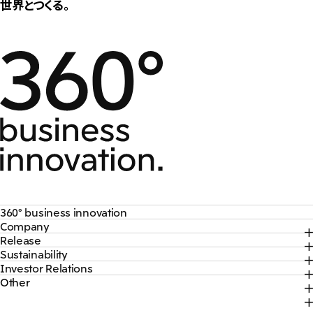
世界とつくる。
360° business innovation
Company
トップ
Release
トップ
三井物産ブランド・プロジェクト
Sustainability
トップ
社長メッセージ
ソーシャルメディア公式アカウント一覧​
Investor Relations
トップ
2026年
三井物産について
コンテンツ一覧
Other
トップ
サステナビリティ最新情報
2025年
三井物産の事業
採用情報
IR最新情報
トップコミットメント
2024年
脱炭素ソリューションサイト