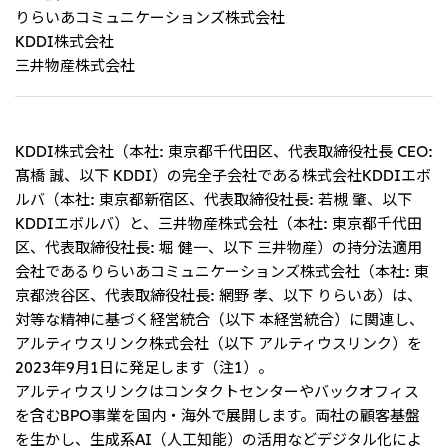
リーダーシップチーム・役員一覧
サステナビリティ
りらいあコミュニケーションズ株式会社
重要なお知らせ
国内・海外拠点
トピックス
KDDI株式会社
モロッコで、世界で、タン
八代 侑輝
事業本部紹介
2026年
パク質バリューチェーン
トップ
三井物産株式会社
コーポレート・ガバナンス
2025年
を
サステナビリティ最新情報
三井物産のDX
2024年
投資家情報
トップコミットメント
三井物産の人材マネジメント
2023年
サステナビリティ経営
ライブラリー
2022年
Environment
トップ
KDDI株式会社（本社: 東京都千代田区、代表取締役社長 CEO:
2021年
Social
IR最新情報
2020年
髙橋 誠、以下 KDDI）の完全子会社である株式会社KDDIエボ
Governance
Careers
経営方針・戦略
2019年
マテリアリティ
ルバ（本社: 東京都新宿区、代表取締役社長: 若槻 肇、以下
財務・業績情報
2018年
イニシアティブへの参画
IR資料室
KDDIエボルバ）と、三井物産株式会社（本社: 東京都千代田
トップ
三井物産の人材マネジメント
IR説明会
区、代表取締役社長: 堀 健一、以下 三井物産）の持分法適用
三井物産について
すべては、志からはじま
三井物産の森
個人株主・投資家の皆様へ
Network Website
採用情報
る。
会社であるりらいあコミュニケーションズ株式会社（本社: 東
社会貢献活動
株主・株式基本情報
本店新卒採用・キャリア採用
ライブラリー
京都渋谷区、代表取締役社長: 網野 孝、以下 りらいあ）は、
会社案内
会社紹介映像
IRカレンダー
グループ会社採用情報
2026.8.4
適時開示
「三井物産の森」LEAPアプローチ
トップ
IRサポート
対等な精神に基づく経営統合（以下 本経営統合）に関連し、
TCFDに基づく情報開示
従業員向け株式報酬制度の継続
アルティウスリンク株式会社（以下 アルティウスリンク）を
Social Media
2023年9月1日に発足します（注1）。
日本
Instagram
Twitter
Facebook
LinkedIn
Youtube
アルティウスリンクはコンタクトセンターやバックオフィス
2026.8.4
リリース
三井物産株式会社（本店）
を含むBPO事業を国内・海外で展開します。両社の顧客基盤
令和8年熊本地震被害に対する支援について
を生かし、生成系AI（人工知能）の活用などデジタル化によ