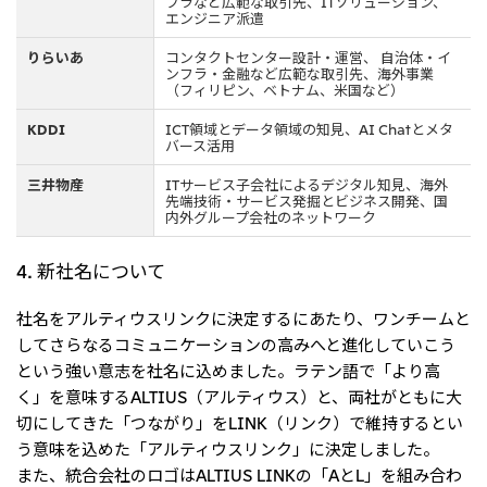
フラなど広範な取引先、ITソリューション、
エンジニア派遣
大洋州
りらいあ
コンタクトセンター設計・運営、 自治体・イ
豪州三井物産株式会社
ンフラ・金融など広範な取引先、海外事業
（フィリピン、ベトナム、米国など）
KDDI
ICT領域とデータ領域の知見、AI Chatとメタ
バース活用
三井物産
ITサービス子会社によるデジタル知見、海外
先端技術・サービス発掘とビジネス開発、国
内外グループ会社のネットワーク
4. 新社名について
社名をアルティウスリンクに決定するにあたり、ワンチームと
してさらなるコミュニケーションの高みへと進化していこう
という強い意志を社名に込めました。ラテン語で「より高
く」を意味するALTIUS（アルティウス）と、両社がともに大
切にしてきた「つながり」をLINK（リンク）で維持するとい
う意味を込めた「アルティウスリンク」に決定しました。
また、統合会社のロゴはALTIUS LINKの「AとL」を組み合わ