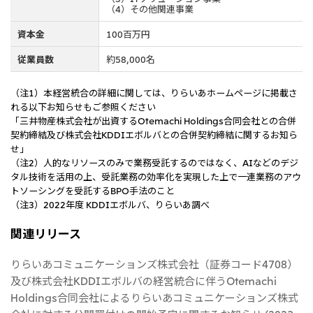
（4）その他関連事業
資本金
100百万円
従業員数
約58,000名
（注1）本経営統合の詳細に関しては、りらいあホームページに掲載さ
れる以下お知らせもご参照ください
「三井物産株式会社が出資するOtemachi Holdings合同会社との合併
契約締結及び株式会社KDDIエボルバとの合併契約締結に関するお知ら
せ」
（注2）人的なリソースのみで業務受託するのではなく、AIなどのデジ
タル技術を活用の上、受託業務の効率化を実現した上で一連業務のアウ
トソーシングを受託するBPO手法のこと
（注3）2022年度 KDDIエボルバ、りらいあ調べ
関連リリース
りらいあコミュニケーションズ株式会社（証券コード4708）
及び株式会社KDDIエボルバの経営統合に伴うOtemachi
Holdings合同会社によるりらいあコミュニケーションズ株式