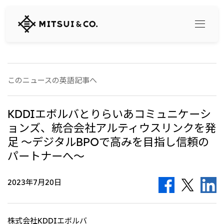
三
井
物
産
株
式
Search
会
このニュースの英語記事へ
社
360° business innovation
KDDIエボルバとりらいあコミュニケーシ
ョンズ、統合会社アルティウスリンクを発
トップ
足 ～デジタルBPOで高みを目指し信頼の
三井物産ブランド・プロジェクト
会社情報
ソーシャルメディア公式アカウント一覧​
パートナーへ～
コンテンツ一覧
トップ
2023年7月20日
社長メッセージ
リリース
三井物産について
三井物産の事業
会社概要
トップ
株式会社KDDIエボルバ
経営理念
What's New