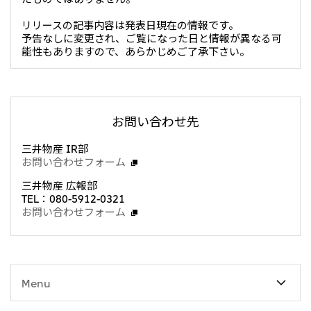
CIS
リリースの記事内容は発表日現在の情報です。
予告なしに変更され、ご覧になった日と情報が異なる可
三井物産モスクワ有限会社
能性もありますので、あらかじめご了承下さい。
アジア
アジア・大洋州三井物産株式会社
お問い合わせ先
タイ国三井物産株式会社
三井物産 IR部
インドネシア 三井物産株式会社
お問い合わせフォーム
韓国三井物産株式会社
三井物産 広報部
三井物産（中国）有限公司
TEL：080-5912-0321
お問い合わせフォーム
三井物産（上海）貿易有限公司
三井物産（広東）貿易有限公司
三井物産（香港）有限公司
Menu
台湾三井物産股份有限公司