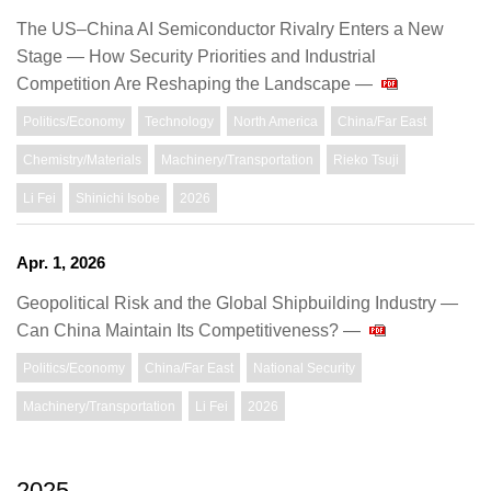
The US–China AI Semiconductor Rivalry Enters a New
Stage — How Security Priorities and Industrial
Competition Are Reshaping the Landscape —
Politics/Economy
Technology
North America
China/Far East
Chemistry/Materials
Machinery/Transportation
Rieko Tsuji
Li Fei
Shinichi Isobe
2026
Apr. 1, 2026
Geopolitical Risk and the Global Shipbuilding Industry ―
Can China Maintain Its Competitiveness? ―
Politics/Economy
China/Far East
National Security
Machinery/Transportation
Li Fei
2026
2025