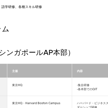
、語学研修、各種スキル研修
ラム
シンガポールAP本部）
主催
内容
東京HQ
‐集合研修
-各本部でのOJT
東京HQ・Harvard Boston Campus
ハーバード・ビジネス
ダーシップ研修