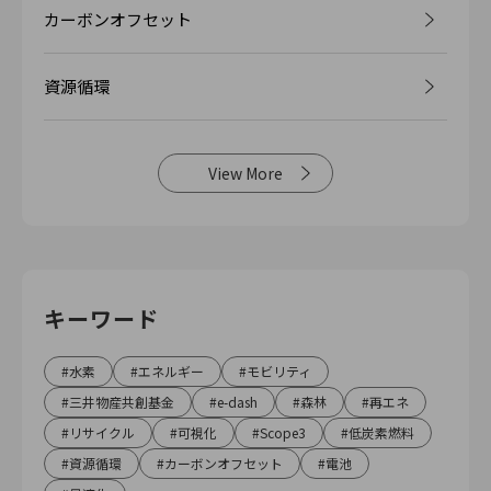
カーボンオフセット
資源循環
View More
キーワード
水素
エネルギー
モビリティ
三井物産共創基金
e-dash
森林
再エネ
リサイクル
可視化
Scope3
低炭素燃料
資源循環
カーボンオフセット
電池