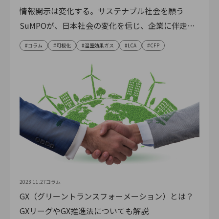
情報開示は変化する。サステナブル社会を願う
SuMPOが、日本社会の変化を信じ、企業に伴走す
る理由
コラム
可視化
温室効果ガス
LCA
CFP
2023.11.27
コラム
GX（グリーントランスフォーメーション）とは？
GXリーグやGX推進法についても解説