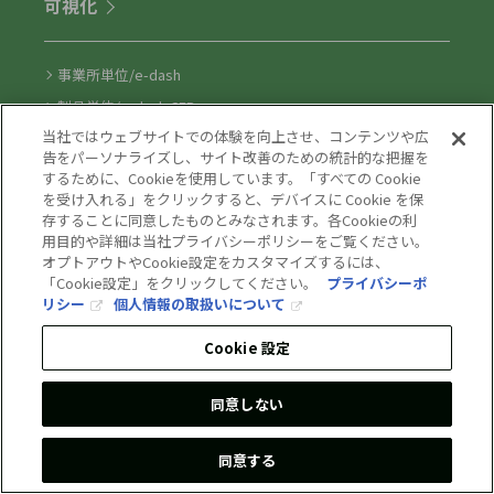
可視化
事業所単位/e-dash
製品単位/e-dash CFP
当社ではウェブサイトでの体験を向上させ、コンテンツや広
生活者向け/Earth hacks
告をパーソナライズし、サイト改善のための統計的な把握を
人流分析/GEOTRA
するために、Cookieを使用しています。「すべての Cookie
を受け入れる」をクリックすると、デバイスに Cookie を保
プラント設備最適化/Aura
存することに同意したものとみなされます。各Cookieの利
用目的や詳細は当社プライバシーポリシーをご覧ください。
オプトアウトやCookie設定をカスタマイズするには、
設備最適化
「Cookie設定」をクリックしてください。
プライバシーポ
リシー
個人情報の取扱いについて
空調最適化/サブスク型
Cookie 設定
空調最適化/クラウド型
施設管理最適化
同意しない
機器故障予知AssetWatch
同意する
船舶燃費最適化
プラント設備最適化/Aura