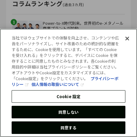
コラムランキング
(過去3カ月)
1
Power-to-X時代到来。世界初のe-メタノール
商業プラントが始動
当社ではウェブサイトでの体験を向上させ、コンテンツや広
2025.08.13
告をパーソナライズし、サイト改善のための統計的な把握を
するために、Cookieを使用しています。「すべての Cookie
2
を受け入れる」をクリックすると、デバイスに Cookie を保
CDPとは？企業が取り組むメリットと日本企
存することに同意したものとみなされます。各Cookieの利
業の回答状況を徹底解説
用目的や詳細は当社プライバシーポリシーをご覧ください。
オプトアウトやCookie設定をカスタマイズするには、
2025.08.26
「Cookie設定」をクリックしてください。
プライバシーポ
リシー
個人情報の取扱いについて
3
EV新車比率97%のノルウェーから学ぶ、再エ
ネと社会設計のヒント
Cookie 設定
2025.08.05
同意しない
4
世界の発電割合とは？各国の発電方法やエネ
ルギー政策の特徴を解説
同意する