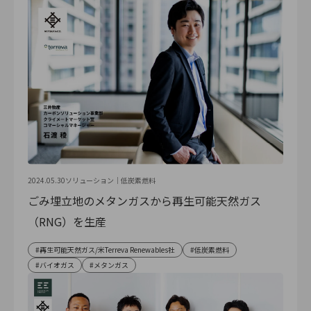
2024.05.30
ソリューション｜
低炭素燃料
ごみ埋立地のメタンガスから再生可能天然ガス
（RNG）を生産
再生可能天然ガス/米Terreva Renewables社
低炭素燃料
バイオガス
メタンガス