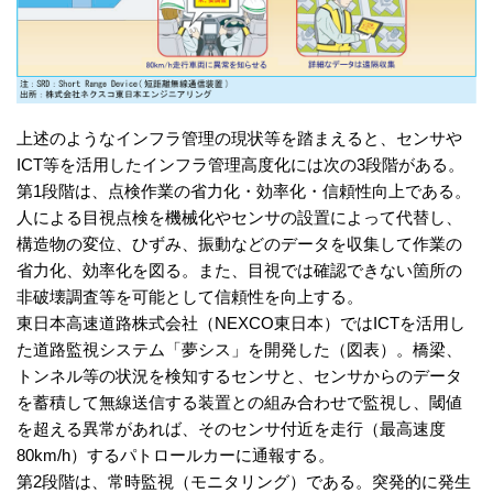
上述のようなインフラ管理の現状等を踏まえると、センサや
ICT等を活用したインフラ管理高度化には次の3段階がある。
第1段階は、点検作業の省力化・効率化・信頼性向上である。
人による目視点検を機械化やセンサの設置によって代替し、
構造物の変位、ひずみ、振動などのデータを収集して作業の
省力化、効率化を図る。また、目視では確認できない箇所の
非破壊調査等を可能として信頼性を向上する。
東日本高速道路株式会社（NEXCO東日本）ではICTを活用し
た道路監視システム「夢シス」を開発した（図表）。橋梁、
トンネル等の状況を検知するセンサと、センサからのデータ
を蓄積して無線送信する装置との組み合わせで監視し、閾値
を超える異常があれば、そのセンサ付近を走行（最高速度
80km/h）するパトロールカーに通報する。
第2段階は、常時監視（モニタリング）である。突発的に発生