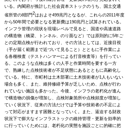
いる。内閣府が推計した社会資本ストックのうち、国土交通
2
省所管の8部門
はおよそ499兆円となるが、これらの2011年度
から50年間で必要となる更新費は190兆円と試算されている。
インフラ管理の現状を現場レベルで見ると、国道や高速道路
の構造物（橋梁、トンネル、のり面など）では原則的に5年ご
との定期点検が行われており、その方法としては、近接目視
（手が届く範囲まで近づいて見ること）とともに手作業によ
る各種検査（テストハンマーによる打音検査等）を行ってい
る。このような点検は多くの人手と作業時間を要する一方
で、熟練した点検技術者が不足状態にあるとともに高齢化し
ている。特に、市町村は土木部署に土木技術者が1人もいない
場合も多く、また、維持修繕予算が乏しいため、点検が行わ
れていない施設も多かった。今後、インフラの老朽化が進ん
で構造物の損傷が増加し、点検対象箇所や点検頻度が増加し
ていく状況下、従来の方法だけでは予算や技術者の不足によ
って対応がますます困難となっていく。また、逼迫する財政
状況下で膨大なインフラストックの維持管理・更新を効率的
に行っていくためには、老朽化の実態を施設ごとに的確に把