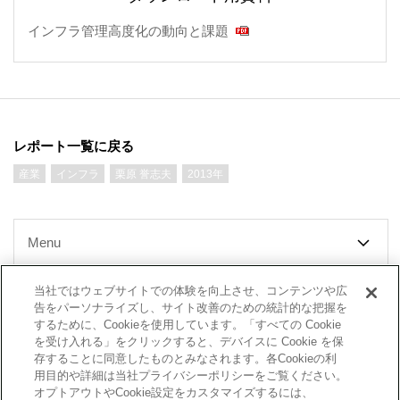
インフラ管理高度化の動向と課題
レポート一覧に戻る
産業
インフラ
栗原 誉志夫
2013年
Menu
当社ではウェブサイトでの体験を向上させ、コンテンツや広
告をパーソナライズし、サイト改善のための統計的な把握を
するために、Cookieを使用しています。「すべての Cookie
社長メッセージ
会社情報
を受け入れる」をクリックすると、デバイスに Cookie を保
存することに同意したものとみなされます。各Cookieの利
レポート
研究員紹介
用目的や詳細は当社プライバシーポリシーをご覧ください。
オプトアウトやCookie設定をカスタマイズするには、