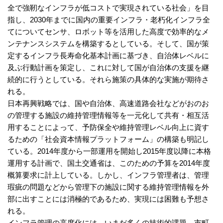
全で強靭なインフラが低コストで実現されている社会」を目
指し、2030年までに国内の重要インフラ・老朽化インフラ全
てについてセンサ、ロボット等を活用した高度で効率的なメ
ンテナンスシステムを構築するとしている。そして、国が策
定するインフラ長寿命化基本計画に基づき、自治体レベルに
及ぶ行動計画を策定し、これに対して国が自治体の支援を継
続的に行うとしている。それら施策の具体的な実施が期待さ
れる。
日本再興戦略では、国や自治体、高速道路会社などがおのお
の管理する施設の維持管理情報等を一元化して共有・相互活
用することによって、予防保全や維持管理レベル向上に資す
るための「社会資本情報プラットフォーム」の構築も明記し
ている。2014年度から一部運用を開始し2015年度以降に本格
運用する計画で、国土交通省は、このための予算を2014年度
概算要求に計上している。しかし、インフラ管理者は、管理
瑕疵の問題などから管理下の施設に関する維持管理情報を外
部に出すことには消極的であるため、実現には困難も予想さ
れる。
インフラ管理の高度化には、いまだ多くの技術的課題、市町