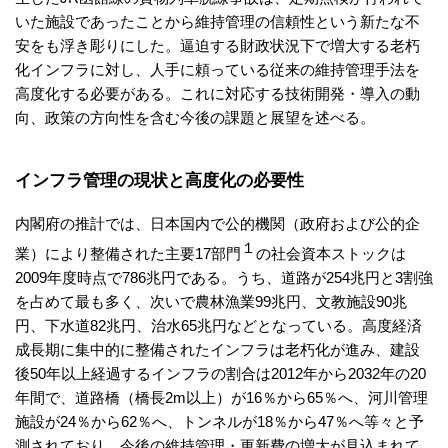
いた施設であったことから維持管理の信頼性という新たな不
安をも浮き彫りにした。逼迫する財政状況下で増大する老朽
化インフラに対し、人手に頼っている従来の維持管理手法を
高度化する必要がある。これに対応する技術開発・導入の動
向、政策の方向性を含む今後の課題と展望を述べる。
インフラ管理の現状と高度化の必要性
内閣府の推計では、日本国内で公的機関（政府および公的企
１
業）により整備された主要17部門
の社会資本ストックは
2009年度時点で786兆円である。うち、道路が254兆円と3割強
を占めて最も多く、次いで農林漁業99兆円、文教施設90兆
円、下水道82兆円、治水65兆円などとなっている。高度経済
成長期に集中的に整備されたインフラは老朽化が進み、建設
後50年以上経過するインフラの割合は2012年から2032年の20
年間で、道路橋（橋長2m以上）が16％から65％へ、河川管理
施設が24％から62％へ、トンネルが18％から47％へ等々と予
測されており、今後の維持管理・更新費の増大が見込まれて