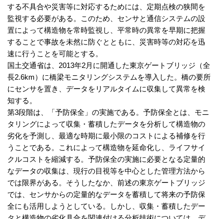
する不具合や災害等に対応するためには、定期点検の狭間を
監視する必要がある。このため、センサと通信システムの設
置によって構造物を常時監視し、平常時の異常を早期に把握
することで事故を未然に防ぐとともに、災害時等の対応を迅
速に行うことを可能とする。
国土交通省は、2013年2月に開通した東京ゲートブリッジ（全
長2.6km）に橋梁モニタリングシステムを導入した。橋の要所
にセンサを置き、データをリアルタイムに収集して異常を検
知する。
第3段階は、「予防保全」の実施である。予防保全とは、モニ
タリングによって収集・蓄積したデータを分析して構造物の
劣化を予測し、最適な時期に最小限のコストによる補修を行
うことである。これによって構造物を延命化し、ライフサイ
クルコストを縮減する。予防保全の実施に必要となる定量的
なデータの収集は、現行の目視等を中心とした管理方法から
では限界がある。そうしたなか、前述の東京ゲートブリッジ
では、センサからの定量的なデータを蓄積して将来の予防保
全にも活用しようとしている。しかし、収集・蓄積したデー
タと構造物の劣化具合を関連付ける分析技術については、デ