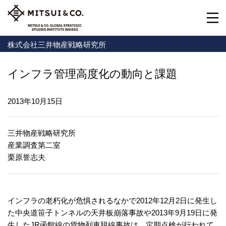
株式会社三井物産戦略研究所
インフラ管理高度化の動向と課題
2013年10月15日
三井物産戦略研究所
産業調査第二室
栗原誉志夫
インフラの老朽化が危惧されるなかで2012年12月2日に発生し
た中央道笹子トンネルの天井板崩落事故や2013年9月19日に発
生したJR函館線の貨物列車脱線事故は、定期点検が行われて