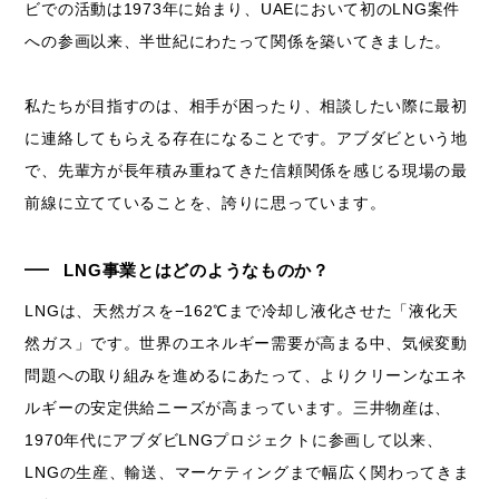
ビでの活動は1973年に始まり、UAEにおいて初のLNG案件
への参画以来、半世紀にわたって関係を築いてきました。
私たちが目指すのは、相手が困ったり、相談したい際に最初
に連絡してもらえる存在になることです。アブダビという地
で、先輩方が長年積み重ねてきた信頼関係を感じる現場の最
前線に立てていることを、誇りに思っています。
LNG事業とはどのようなものか？
LNGは、天然ガスを−162℃まで冷却し液化させた「液化天
然ガス」です。世界のエネルギー需要が高まる中、気候変動
問題への取り組みを進めるにあたって、よりクリーンなエネ
ルギーの安定供給ニーズが高まっています。三井物産は、
1970年代にアブダビLNGプロジェクトに参画して以来、
LNGの生産、輸送、マーケティングまで幅広く関わってきま