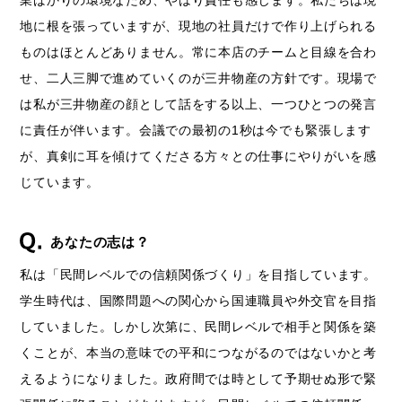
業ばかりの環境なため、やはり責任も感じます。私たちは現
地に根を張っていますが、現地の社員だけで作り上げられる
ものはほとんどありません。常に本店のチームと目線を合わ
せ、二人三脚で進めていくのが三井物産の方針です。現場で
は私が三井物産の顔として話をする以上、一つひとつの発言
に責任が伴います。会議での最初の1秒は今でも緊張します
が、真剣に耳を傾けてくださる方々との仕事にやりがいを感
じています。
あなたの志は？
私は「民間レベルでの信頼関係づくり」を目指しています。
学生時代は、国際問題への関心から国連職員や外交官を目指
していました。しかし次第に、民間レベルで相手と関係を築
くことが、本当の意味での平和につながるのではないかと考
えるようになりました。政府間では時として予期せぬ形で緊